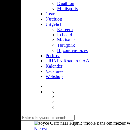
Duathlon
Multisports
Gear
Nutrition
Uitgelicht
Extreem
In beeld
Motivatie
Terugblik
Bijzondere races
Podcast
TRIAT x Road to CAA
Kalender
Vacatures
Webshop
Nieuws