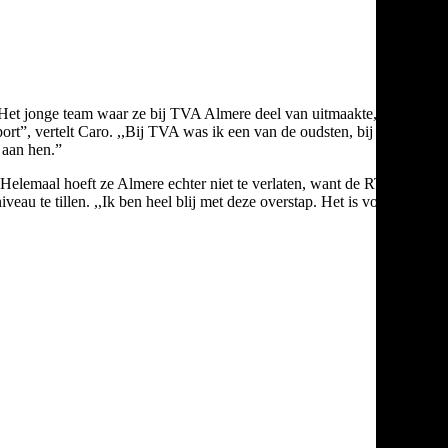
Het jonge team waar ze bij TVA Almere deel van uitmaakte, zal
rt”, vertelt Caro. ,,Bij TVA was ik een van de oudsten, bij Kijani
 aan hen.”
. Helemaal hoeft ze Almere echter niet te verlaten, want de RTC-
eau te tillen. ,,Ik ben heel blij met deze overstap. Het is voor mij