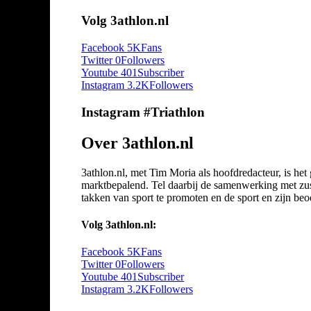
Volg 3athlon.nl
Facebook
5K
Fans
Twitter
0
Followers
Youtube
401
Subscriber
Instagram
3.2K
Followers
Instagram #Triathlon
Over 3athlon.nl
3athlon.nl, met Tim Moria als hoofdredacteur, is he
marktbepalend. Tel daarbij de samenwerking met zuste
takken van sport te promoten en de sport en zijn beoef
Volg 3athlon.nl:
Facebook
5K
Fans
Twitter
0
Followers
Youtube
401
Subscriber
Instagram
3.2K
Followers