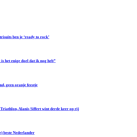
suits ben je ‘ready to rock’
s het enige doel dat ik nog heb”
d, geen oranje feestje
iathlon, Alanis Siffert wint derde keer op rij
e) beste Nederlander