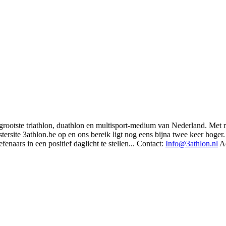
t grootste triathlon, duathlon en multisport-medium van Nederland. Met 
rsite 3athlon.be op en ons bereik ligt nog eens bijna twee keer hoger. 
enaars in een positief daglicht te stellen... Contact:
Info@3athlon.nl
Ad