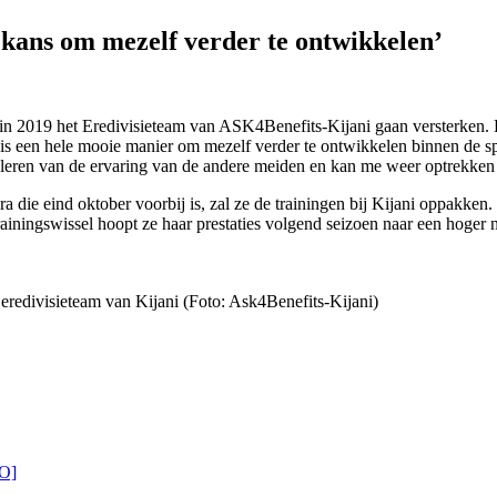
 kans om mezelf verder te ontwikkelen’
in 2019 het Eredivisieteam van ASK4Benefits-Kijani gaan versterken. 
 is een hele mooie manier om mezelf verder te ontwikkelen binnen de spo
el leren van de ervaring van de andere meiden en kan me weer optrekken
a die eind oktober voorbij is, zal ze de trainingen bij Kijani oppakken
ainingswissel hoopt ze haar prestaties volgend seizoen naar een hoger niv
eredivisieteam van Kijani (Foto: Ask4Benefits-Kijani)
EO]