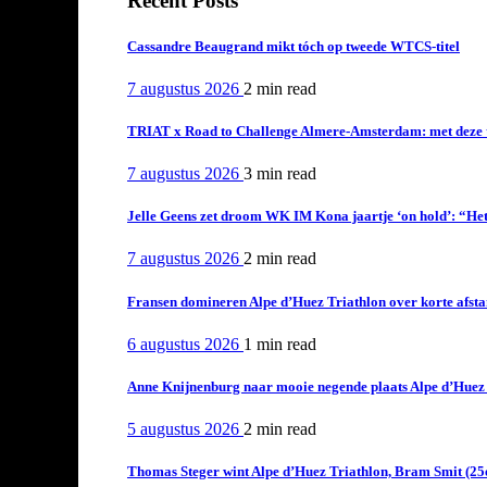
Recent Posts
Cassandre Beaugrand mikt tóch op tweede WTCS-titel
7 augustus 2026
2 min
read
TRIAT x Road to Challenge Almere-Amsterdam: met deze tri
7 augustus 2026
3 min
read
Jelle Geens zet droom WK IM Kona jaartje ‘on hold’: “Het i
7 augustus 2026
2 min
read
Fransen domineren Alpe d’Huez Triathlon over korte afstan
6 augustus 2026
1 min
read
Anne Knijnenburg naar mooie negende plaats Alpe d’Huez Tr
5 augustus 2026
2 min
read
Thomas Steger wint Alpe d’Huez Triathlon, Bram Smit (25