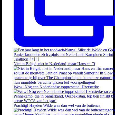
Niet in België, niet in Nederland, maar Hans en Ti
Wow! Nóg een Nederlandse topprestatie! IJzersterke
Prachtig! Hayden Wilde was dan wel van de buitenca