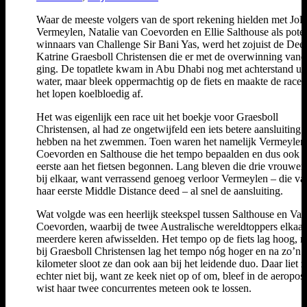
Waar de meeste volgers van de sport rekening hielden met Joli
Vermeylen, Natalie van Coevorden en Ellie Salthouse als poten
winnaars van Challenge Sir Bani Yas, werd het zojuist de Dee
Katrine Graesboll Christensen die er met de overwinning van
ging. De topatlete kwam in Abu Dhabi nog met achterstand uit
water, maar bleek oppermachtig op de fiets en maakte de race t
het lopen koelbloedig af.
Het was eigenlijk een race uit het boekje voor Graesboll
Christensen, al had ze ongetwijfeld een iets betere aansluiting 
hebben na het zwemmen. Toen waren het namelijk Vermeylen
Coevorden en Salthouse die het tempo bepaalden en dus ook a
eerste aan het fietsen begonnen. Lang bleven die drie vrouwen
bij elkaar, want verrassend genoeg verloor Vermeylen – die v
haar eerste Middle Distance deed – al snel de aansluiting.
Wat volgde was een heerlijk steekspel tussen Salthouse en Van
Coevorden, waarbij de twee Australische wereldtoppers elkaar
meerdere keren afwisselden. Het tempo op de fiets lag hoog, 
bij Graesboll Christensen lag het tempo nóg hoger en na zo’n z
kilometer sloot ze dan ook aan bij het leidende duo. Daar liet z
echter niet bij, want ze keek niet op of om, bleef in de aeroposi
wist haar twee concurrentes meteen ook te lossen.