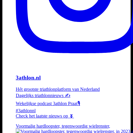
3athlon.nl
Hét grootste triathlonplatform van Nederland
Dagelijks triathlonnieuws ✍️
Wekelijkse podcast 3athlon Praat🎙️
#3athlonnl
Check het laatste nieuws op ⏬
Voormalig hardloopster, tegenwoordig wielrenster,