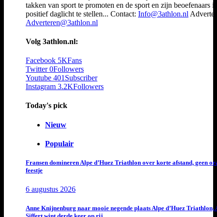
takken van sport te promoten en de sport en zijn beoefenaars i
positief daglicht te stellen... Contact:
Info@3athlon.nl
Adverter
Adverteren@3athlon.nl
Volg 3athlon.nl:
Facebook
5K
Fans
Twitter
0
Followers
Youtube
401
Subscriber
Instagram
3.2K
Followers
Today's pick
Nieuw
Populair
Fransen domineren Alpe d’Huez Triathlon over korte afstand, geen or
feestje
6 augustus 2026
Anne Knijnenburg naar mooie negende plaats Alpe d’Huez Triathlon, 
Siffert wint derde keer op rij