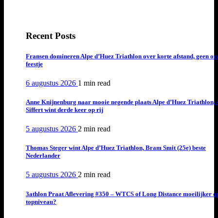
Recent Posts
Fransen domineren Alpe d’Huez Triathlon over korte afstand, geen or
feestje
6 augustus 2026
1 min
read
Anne Knijnenburg naar mooie negende plaats Alpe d’Huez Triathlon, 
Siffert wint derde keer op rij
5 augustus 2026
2 min
read
Thomas Steger wint Alpe d’Huez Triathlon, Bram Smit (25e) beste
Nederlander
5 augustus 2026
2 min
read
3athlon Praat Aflevering #350 – WTCS of Long Distance moeilijker o
topniveau?