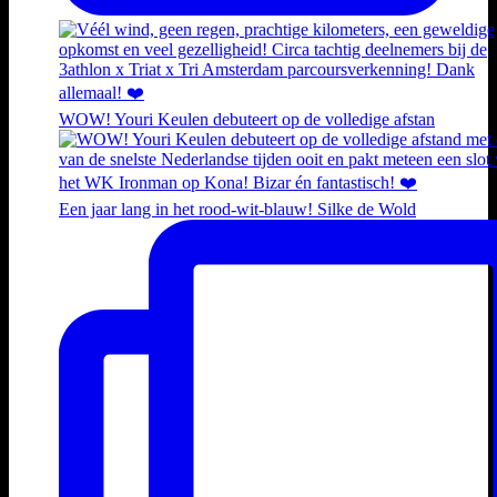
WOW! Youri Keulen debuteert op de volledige afstan
Een jaar lang in het rood-wit-blauw! Silke de Wold