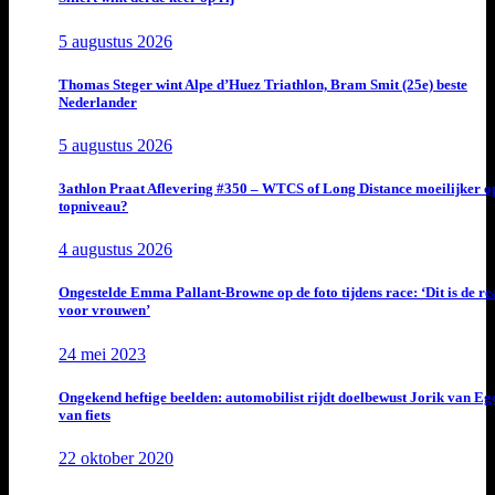
5 augustus 2026
Thomas Steger wint Alpe d’Huez Triathlon, Bram Smit (25e) beste
Nederlander
5 augustus 2026
3athlon Praat Aflevering #350 – WTCS of Long Distance moeilijker o
topniveau?
4 augustus 2026
Ongestelde Emma Pallant-Browne op de foto tijdens race: ‘Dit is de rea
voor vrouwen’
24 mei 2023
Ongekend heftige beelden: automobilist rijdt doelbewust Jorik van E
van fiets
22 oktober 2020