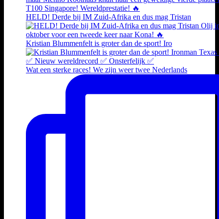
HELD! Derde bij IM Zuid-Afrika en dus mag Tristan
Kristian Blummenfelt is groter dan de sport! Iro
Wat een sterke races! We zijn weer twee Nederlands