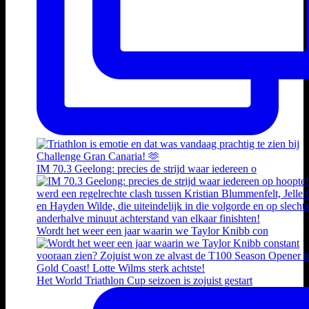
IM 70.3 Geelong: precies de strijd waar iedereen o
Wordt het weer een jaar waarin we Taylor Knibb con
Het World Triathlon Cup seizoen is zojuist gestart