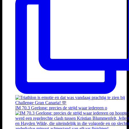
IM 70.3 Geelong: precies de strijd waar iedereen o