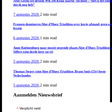
Jelle Geens zet droom WK IM Kona jaartje ‘on hold’: “Het is het enig
dat ik nog heb”
7 augustus 2026
2 min
read
Fransen domineren Alpe d’Huez Triathlon over korte afstand, geen or
feestje
6 augustus 2026
1 min
read
Anne Knijnenburg naar mooie negende plaats Alpe d’Huez Triathlon, 
Siffert wint derde keer op rij
5 augustus 2026
2 min
read
Thomas Steger wint Alpe d’Huez Triathlon, Bram Smit (25e) beste
Nederlander
5 augustus 2026
2 min
read
Aanmelden Nieuwsbrief
*
Verplicht veld