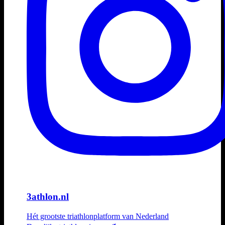
3athlon.nl
Hét grootste triathlonplatform van Nederland