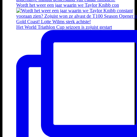
Wordt het weer een jaar waarin we Taylor Knibb con
Het World Triathlon Cup seizoen is zojuist gestart