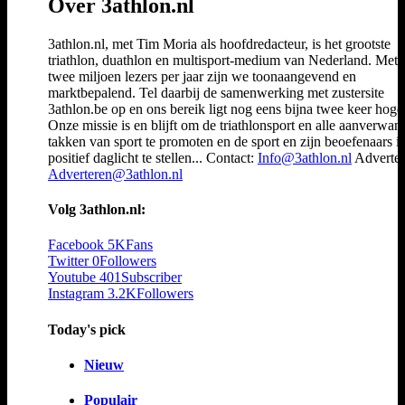
Over 3athlon.nl
3athlon.nl, met Tim Moria als hoofdredacteur, is het grootste
triathlon, duathlon en multisport-medium van Nederland. Met 
twee miljoen lezers per jaar zijn we toonaangevend en
marktbepalend. Tel daarbij de samenwerking met zustersite
3athlon.be op en ons bereik ligt nog eens bijna twee keer hoger
Onze missie is en blijft om de triathlonsport en alle aanverwan
takken van sport te promoten en de sport en zijn beoefenaars i
positief daglicht te stellen... Contact:
Info@3athlon.nl
Adverter
Adverteren@3athlon.nl
Volg 3athlon.nl:
Facebook
5K
Fans
Twitter
0
Followers
Youtube
401
Subscriber
Instagram
3.2K
Followers
Today's pick
Nieuw
Populair