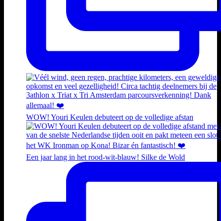
WOW! Youri Keulen debuteert op de volledige afstan
Een jaar lang in het rood-wit-blauw! Silke de Wold