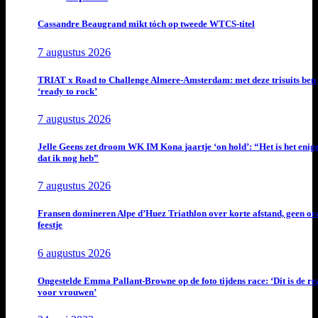
Cassandre Beaugrand mikt tóch op tweede WTCS-titel
7 augustus 2026
TRIAT x Road to Challenge Almere-Amsterdam: met deze trisuits ben 
‘ready to rock’
7 augustus 2026
Jelle Geens zet droom WK IM Kona jaartje ‘on hold’: “Het is het enig
dat ik nog heb”
7 augustus 2026
Fransen domineren Alpe d’Huez Triathlon over korte afstand, geen or
feestje
6 augustus 2026
Ongestelde Emma Pallant-Browne op de foto tijdens race: ‘Dit is de rea
voor vrouwen’