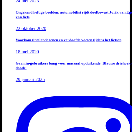
24 mei 2023
Ongekend heftige beelden: automobilist rijdt doelbewust Jorik van E
van fiets
22 oktober 2020
Voorkom tintelende tenen en verdoofde voeten tijdens het fietsen
18 mei 2020
Garmin-gebruikers bang voor massaal opduikende ‘Blauwe driehoek 
doods’
29 januari 2025