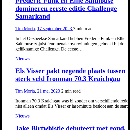
Frederic Funk en Ellie Salthouse
domineren eerste editie Challenge
Samarkand
Tim Moria
,
17 september 2023
3 min
read
In het Oezbeekse Samarkand hebben Frederic Funk en Ellie
Salthouse zojuist fenomenale overwinningen geboekt bij de
gelijknamige Challenge. De eerste…
Nieuws
Els Visser pakt negende plaats tussen
sterk veld Ironman 70.3 Kraichgau
Tim Moria
,
21 mei 2023
2 min
read
Ironman 70.3 Kraichgau was bijzonder om verschillende rede
niet alleen omdat Els Visser er last-minute besloot aan de start
Nieuws
Jake Birtwhistle debuteert met goud,