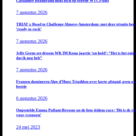
Cassandre Beaugrand mikt tóch op tweede WTCS-titel
7 augustus 2026
TRIAT x Road to Challenge Almere-Amsterdam: met deze trisuits ben 
‘ready to rock’
7 augustus 2026
Jelle Geens zet droom WK IM Kona jaartje ‘on hold’: “Het is het enig
dat ik nog heb”
7 augustus 2026
Fransen domineren Alpe d’Huez Triathlon over korte afstand, geen or
feestje
6 augustus 2026
Ongestelde Emma Pallant-Browne op de foto tijdens race: ‘Dit is de rea
voor vrouwen’
24 mei 2023