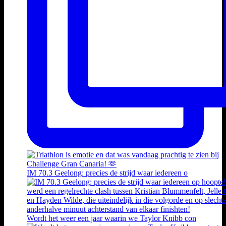
IM 70.3 Geelong: precies de strijd waar iedereen o
Wordt het weer een jaar waarin we Taylor Knibb con