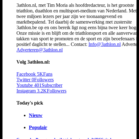
3athlon.nl, met Tim Moria als hoofdredacteur, is het grootste
triathlon, duathlon en multisport-medium van Nederland. Met 
twee miljoen lezers per jaar zijn we toonaangevend en
marktbepalend. Tel daarbij de samenwerking met zustersite
3athlon.be op en ons bereik ligt nog eens bijna twee keer hoger
Onze missie is en blijft om de triathlonsport en alle aanverwan
takken van sport te promoten en de sport en zijn beoefenaars i
positief daglicht te stellen... Contact:
Info@3athlon.nl
Adverter
Adverteren@3athlon.nl
Volg 3athlon.nl:
Facebook
5K
Fans
Twitter
0
Followers
Youtube
401
Subscriber
Instagram
3.2K
Followers
Today's pick
Nieuw
Populair