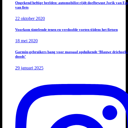
Ongekend heftige beelden: automobilist rijdt doelbewust Jorik van E
van fiets
22 oktober 2020
Voorkom tintelende tenen en verdoofde voeten tijdens het fietsen
18 mei 2020
Garmin-gebruikers bang voor massaal opduikende ‘Blauwe driehoek 
doods’
29 januari 2025