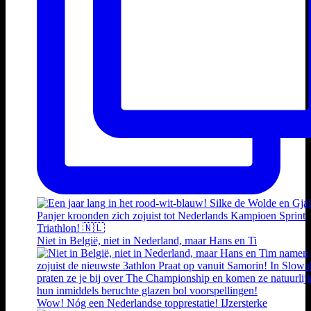
Niet in België, niet in Nederland, maar Hans en Ti
Wow! Nóg een Nederlandse topprestatie! IJzersterke