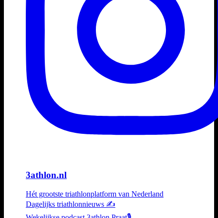
3athlon.nl
Hét grootste triathlonplatform van Nederland
Dagelijks triathlonnieuws ✍️
Wekelijkse podcast 3athlon Praat🎙️