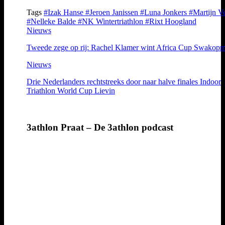
Tags
#Izak Hanse
#Jeroen Janissen
#Luna Jonkers
#Martijn V
#Nelleke Balde
#NK Wintertriathlon
#Rixt Hoogland
Nieuws
Tweede zege op rij: Rachel Klamer wint Africa Cup Swakop
Nieuws
Drie Nederlanders rechtstreeks door naar halve finales Indoor
Triathlon World Cup Lievin
3athlon Praat – De 3athlon podcast