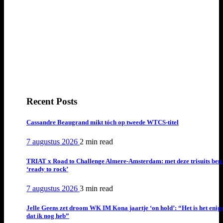
Recent Posts
Cassandre Beaugrand mikt tóch op tweede WTCS-titel
7 augustus 2026
2 min
read
TRIAT x Road to Challenge Almere-Amsterdam: met deze trisuits ben 
‘ready to rock’
7 augustus 2026
3 min
read
Jelle Geens zet droom WK IM Kona jaartje ‘on hold’: “Het is het enig
dat ik nog heb”