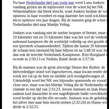
Na haar
Nederlandse titel van vorig jaar
werd Luna Jonkers
vandaag gezien als de topfavoriet voor de winst bij het NK
Wintertriathlon: dat bleek terecht, want Jonkers besliste de wed
opnieuw in haar voordeel en mag daarmee het rood-wit-blauw
tricot opnieuw een jaar dragen. Bij de mannen ging de winst e
Nederlandse titel naar Martijn Veling.
Jonkers was vandaag niet de snelste loopster of fietster, maar n
10 kilometer run en 55 kilometer bike was het wel de verdedi
nationaal kampioen die de wedstrijd volledig op slot gooide da
een ijzersterk schaatsonderdeel. Tijdens die laatste 20 kilomete
de schaats kon niemand bij haar blijven en na 2:48:18 was Jon
dan ook de terechte Nederlands Kampioene. Rixt Hoogland w
tweede in 2:50:13 en Nelleke Baldé derde in 2:57:56.
Bij de mannen was de grote afwezige Simon den Braber: de
titelverdediger stond wel ingeschreven, maar kwam eerder dez
week ten val op de fiets en meldde zich noodgedwongen af.
Uiteindelijk werd het NK een bijzonder spannende en vooral 
close race, maar was het Martijn Veling die de Nederlandse tite
claimde in een tijd van 2:31:23. Jeroen Janissen en Izak Hanse
raakten kort daarachter in een nagelbijtende battle verwikkeld,
werd beslist op slechts één seconde. Janissen was de gelukkige
het zilver mee naar huis mocht nemen (2:32:24) en Hanse wer
derde in 2:32:25.