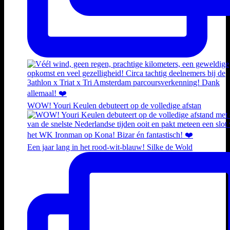
WOW! Youri Keulen debuteert op de volledige afstan
Een jaar lang in het rood-wit-blauw! Silke de Wold