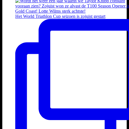
Het World Triathlon Cup seizoen is zojuist gestart