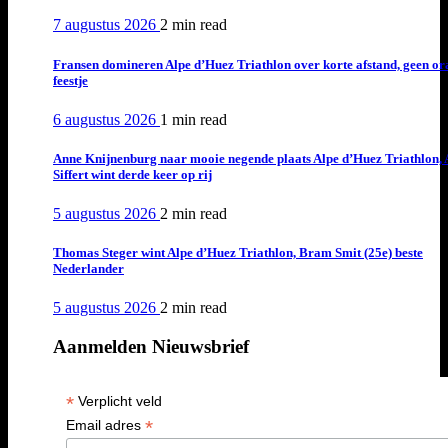
7 augustus 2026
2 min
read
Fransen domineren Alpe d’Huez Triathlon over korte afstand, geen or
feestje
6 augustus 2026
1 min
read
Anne Knijnenburg naar mooie negende plaats Alpe d’Huez Triathlon, 
Siffert wint derde keer op rij
5 augustus 2026
2 min
read
Thomas Steger wint Alpe d’Huez Triathlon, Bram Smit (25e) beste
Nederlander
5 augustus 2026
2 min
read
Aanmelden Nieuwsbrief
*
Verplicht veld
*
Email adres