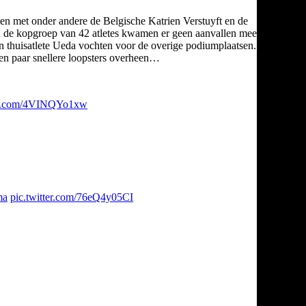
men met onder andere de Belgische Katrien Verstuyft en de
. In de kopgroep van 42 atletes kwamen er geen aanvallen meer zodat
 thuisatlete Ueda vochten voor de overige podiumplaatsen. Achter
een paar snellere loopsters overheen…
ter.com/4VINQYo1xw
ma
pic.twitter.com/76eQ4y05CI