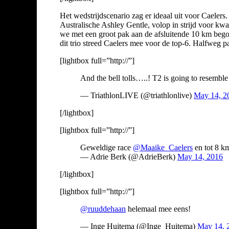
Het wedstrijdscenario zag er ideaal uit voor Caeler
Australische Ashley Gentle, volop in strijd voor kwa
we met een groot pak aan de afsluitende 10 km beg
dit trio streed Caelers mee voor de top-6. Halfweg p
[lightbox full=”http://”]
And the bell tolls…..! T2 is going to resembl
— TriathlonLIVE (@triathlonlive)
May 14, 2
[/lightbox]
[lightbox full=”http://”]
Geweldige race
@Maaike_Caelers
en tot 8 km
— Adrie Berk (@AdrieBerk)
May 14, 2016
[/lightbox]
[lightbox full=”http://”]
@ruuddehaan
helemaal mee eens!
— Inge Huitema (@Inge_Huitema)
May 14, 