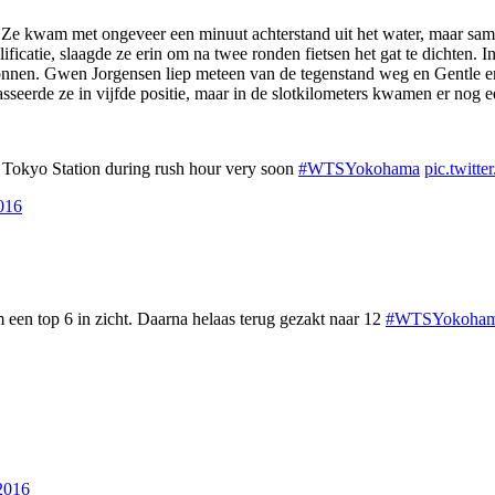
s. Ze kwam met ongeveer een minuut achterstand uit het water, maar sa
lificatie, slaagde ze erin om na twee ronden fietsen het gat te dichten
onnen. Gwen Jorgensen liep meteen van de tegenstand weg en Gentle en
asseerde ze in vijfde positie, maar in de slotkilometers kwamen er nog 
e Tokyo Station during rush hour very soon
#WTSYokohama
pic.twit
016
 een top 6 in zicht. Daarna helaas terug gezakt naar 12
#WTSYokoha
2016