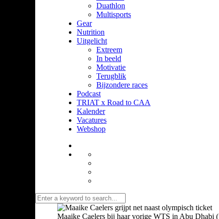
Duathlon
Multisports
Gear
Nutrition
Uitgelicht
Extreem
In beeld
Motivatie
Terugblik
Bijzondere races
Podcast
TRIAT x Road to CAA
Kalender
Vacatures
Webshop
Maaike Caelers bij haar vorige WTS in Abu Dhabi (