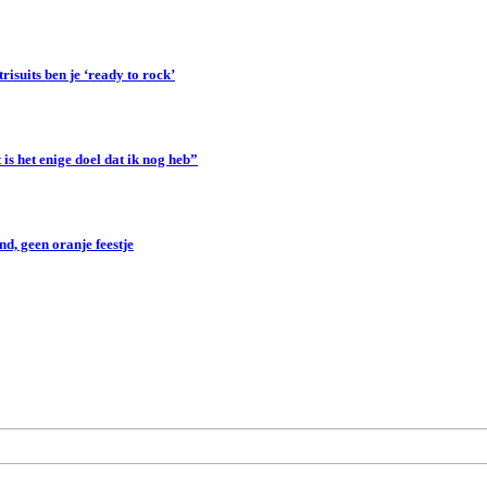
suits ben je ‘ready to rock’
s het enige doel dat ik nog heb”
d, geen oranje feestje