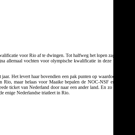
lificatie voor Rio af te dwingen. Tot halfweg het lopen zag het er
jna allemaal vochten voor olympische kwalificatie in deze ultieme
dit jaar. Het levert haar bovendien een pak punten op waardoor ze in
tsen in Rio, maar helaas voor Maaike bepalen de NOC-NSF en NTB
weede ticket van Nederland door naar een ander land. En zo spat de
 enige Nederlandse triatleet in Rio.