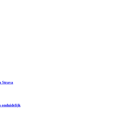
a Strava
 onduidelijk