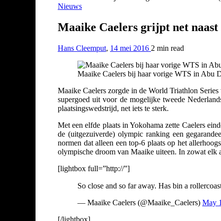
Nieuws
Maaike Caelers grijpt net naast
Hans Cleemput
,
14 mei 2016
2 min
read
Maaike Caelers bij haar vorige WTS in Abu D
Maaike Caelers zorgde in de World Triathlon Series 
supergoed uit voor de mogelijke tweede Nederlandse
plaatsingswedstrijd, net iets te sterk.
Met een elfde plaats in Yokohama zette Caelers einde
de (uitgezuiverde) olympic ranking een gegarande
normen dat alleen een top-6 plaats op het allerhoog
olympische droom van Maaike uiteen. In zowat elk an
[lightbox full=”http://”]
So close and so far away. Has bin a rollercoas
— Maaike Caelers (@Maaike_Caelers)
May 1
[/lightbox]