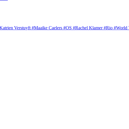
Katrien Verstuyft
#Maaike Caelers
#OS
#Rachel Klamer
#Rio
#World 