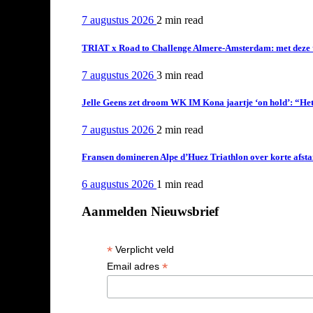
7 augustus 2026
2 min
read
TRIAT x Road to Challenge Almere-Amsterdam: met deze tri
7 augustus 2026
3 min
read
Jelle Geens zet droom WK IM Kona jaartje ‘on hold’: “Het i
7 augustus 2026
2 min
read
Fransen domineren Alpe d’Huez Triathlon over korte afstan
6 augustus 2026
1 min
read
Aanmelden Nieuwsbrief
*
Verplicht veld
*
Email adres