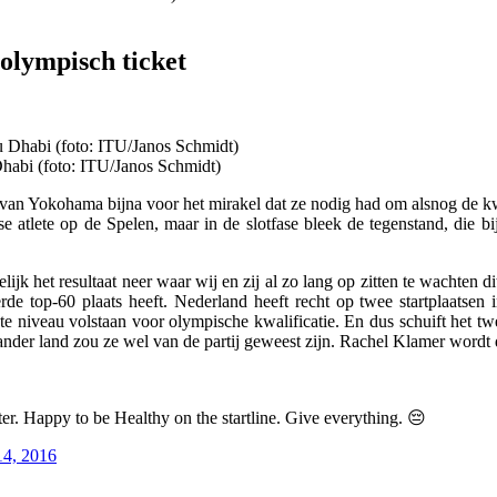
 olympisch ticket
habi (foto: ITU/Janos Schmidt)
van Yokohama bijna voor het mirakel dat ze nodig had om alsnog de kwa
 atlete op de Spelen, maar in de slotfase bleek de tegenstand, die bi
lijk het resultaat neer waar wij en zij al zo lang op zitten te wachten 
erde top-60 plaats heeft. Nederland heeft recht op twee startplaa
ste niveau volstaan voor olympische kwalificatie. En dus schuift het t
der land zou ze wel van de partij geweest zijn. Rachel Klamer wordt de
ter. Happy to be Healthy on the startline. Give everything. 😔
4, 2016