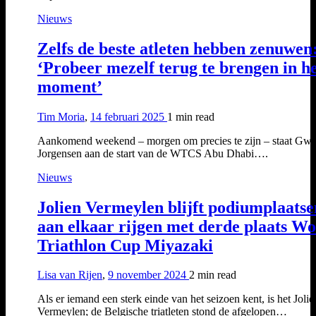
Nieuws
Zelfs de beste atleten hebben zenuwen
‘Probeer mezelf terug te brengen in h
moment’
Tim Moria
,
14 februari 2025
1 min
read
Aankomend weekend – morgen om precies te zijn – staat Gw
Jorgensen aan de start van de WTCS Abu Dhabi….
Nieuws
Jolien Vermeylen blijft podiumplaatse
aan elkaar rijgen met derde plaats Wo
Triathlon Cup Miyazaki
Lisa van Rijen
,
9 november 2024
2 min
read
Als er iemand een sterk einde van het seizoen kent, is het Jolie
Vermeylen; de Belgische triatleten stond de afgelopen…