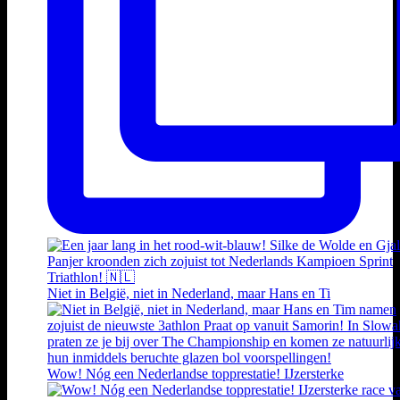
Niet in België, niet in Nederland, maar Hans en Ti
Wow! Nóg een Nederlandse topprestatie! IJzersterke