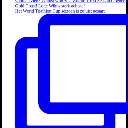
Het World Triathlon Cup seizoen is zojuist gestart