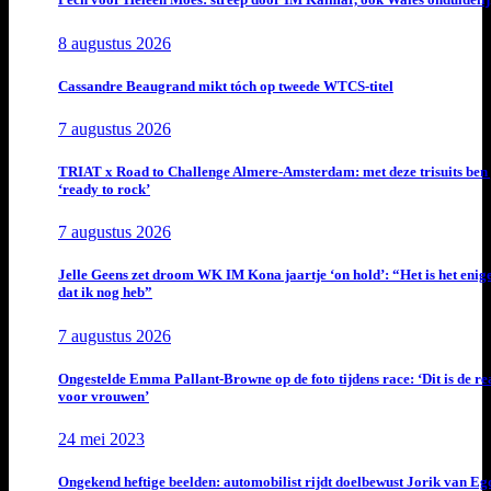
8 augustus 2026
Cassandre Beaugrand mikt tóch op tweede WTCS-titel
7 augustus 2026
TRIAT x Road to Challenge Almere-Amsterdam: met deze trisuits ben 
‘ready to rock’
7 augustus 2026
Jelle Geens zet droom WK IM Kona jaartje ‘on hold’: “Het is het enig
dat ik nog heb”
7 augustus 2026
Ongestelde Emma Pallant-Browne op de foto tijdens race: ‘Dit is de rea
voor vrouwen’
24 mei 2023
Ongekend heftige beelden: automobilist rijdt doelbewust Jorik van E