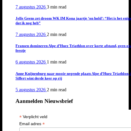
7 augustus 2026
3 min
read
Jelle Geens zet droom WK IM Kona jaartje ‘on hold’: “Het is het enig
dat ik nog heb”
7 augustus 2026
2 min
read
Fransen domineren Alpe d’Huez Triathlon over korte afstand, geen or
feestje
6 augustus 2026
1 min
read
Anne Knijnenburg naar mooie negende plaats Alpe d’Huez Triathlon, 
Siffert wint derde keer op rij
5 augustus 2026
2 min
read
Aanmelden Nieuwsbrief
*
Verplicht veld
*
Email adres