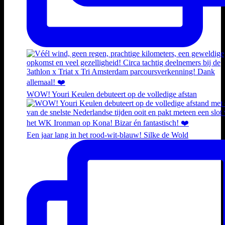
WOW! Youri Keulen debuteert op de volledige afstan
Een jaar lang in het rood-wit-blauw! Silke de Wold