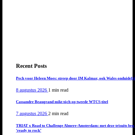
Recent Posts
Pech voor Heleen Moes: streep door IM Kalmar, ook Wales onduideli
8 augustus 2026
1 min
read
Cassandre Beaugrand mikt tóch op tweede WTCS-titel
7 augustus 2026
2 min
read
TRIAT x Road to Challenge Almere-Amsterdam: met deze trisuits ben 
‘ready to rock’