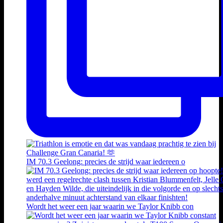
IM 70.3 Geelong: precies de strijd waar iedereen o
Wordt het weer een jaar waarin we Taylor Knibb con