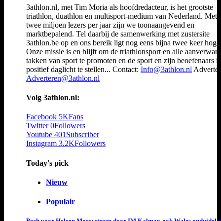
3athlon.nl, met Tim Moria als hoofdredacteur, is het grootste
triathlon, duathlon en multisport-medium van Nederland. Met 
twee miljoen lezers per jaar zijn we toonaangevend en
marktbepalend. Tel daarbij de samenwerking met zustersite
3athlon.be op en ons bereik ligt nog eens bijna twee keer hoger
Onze missie is en blijft om de triathlonsport en alle aanverwan
takken van sport te promoten en de sport en zijn beoefenaars i
positief daglicht te stellen... Contact:
Info@3athlon.nl
Adverter
Adverteren@3athlon.nl
Volg 3athlon.nl:
Facebook
5K
Fans
Twitter
0
Followers
Youtube
401
Subscriber
Instagram
3.2K
Followers
Today's pick
Nieuw
Populair
Pech voor Heleen Moes: streep door IM Kalmar, ook Wales onduideli