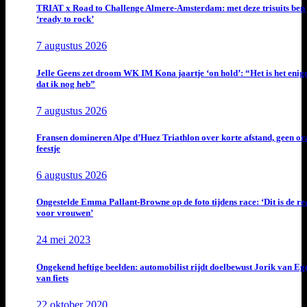
TRIAT x Road to Challenge Almere-Amsterdam: met deze trisuits ben 
‘ready to rock’
7 augustus 2026
Jelle Geens zet droom WK IM Kona jaartje ‘on hold’: “Het is het enig
dat ik nog heb”
7 augustus 2026
Fransen domineren Alpe d’Huez Triathlon over korte afstand, geen or
feestje
6 augustus 2026
Ongestelde Emma Pallant-Browne op de foto tijdens race: ‘Dit is de rea
voor vrouwen’
24 mei 2023
Ongekend heftige beelden: automobilist rijdt doelbewust Jorik van E
van fiets
22 oktober 2020