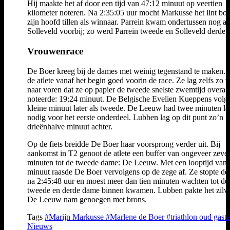
Hij maakte het af door een tijd van 47:12 minuut op veertien
kilometer noteren. Na 2:35:05 uur mocht Markusse het lint bo
zijn hoofd tillen als winnaar. Parrein kwam ondertussen nog a
Solleveld voorbij; zo werd Parrein tweede en Solleveld derde.
Vrouwenrace
De Boer kreeg bij de dames met weinig tegenstand te maken. 
de atlete vanaf het begin goed voorin de race. Ze lag zelfs zo v
naar voren dat ze op papier de tweede snelste zwemtijd overall
noteerde: 19:24 minuut. De Belgische Evelien Kueppens volg
kleine minuut later als tweede. De Leeuw had twee minuten la
nodig voor het eerste onderdeel. Lubben lag op dit punt zo’n
drieënhalve minuut achter.
Op de fiets breidde De Boer haar voorsprong verder uit. Bij
aankomst in T2 genoot de atlete een buffer van ongeveer zeve
minuten tot de tweede dame: De Leeuw. Met een looptijd van
minuut raasde De Boer vervolgens op de zege af. Ze stopte de
na 2:45:48 uur en moest meer dan tien minuten wachten tot de
tweede en derde dame binnen kwamen. Lubben pakte het zilve
De Leeuw nam genoegen met brons.
Tags
#Marijn Markusse
#Marlene de Boer
#triathlon oud gaste
Nieuws