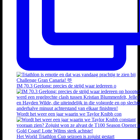
IM 70.3 Geelong: precies de strijd waar iedereen o
Wordt het weer een jaar waarin we Taylor Knibb con
Het World Triathlon Cup seizoen is zojuist gestart