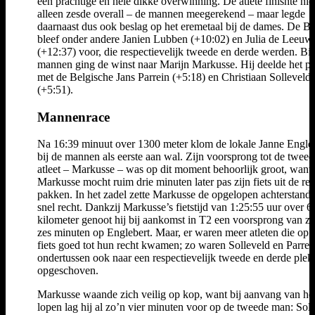
een prachtige en hele dikke overwinning. De atlete finishte nie
alleen zesde overall – de mannen meegerekend – maar legde
daarnaast dus ook beslag op het eremetaal bij de dames. De B
bleef onder andere Janien Lubben (+10:02) en Julia de Leeuw
(+12:37) voor, die respectievelijk tweede en derde werden. Bij
mannen ging de winst naar Marijn Markusse. Hij deelde het 
met de Belgische Jans Parrein (+5:18) en Christiaan Solleveld
(+5:51).
Mannenrace
Na 16:39 minuut over 1300 meter klom de lokale Janne Engle
bij de mannen als eerste aan wal. Zijn voorsprong tot de tweed
atleet – Markusse – was op dit moment behoorlijk groot, want
Markusse mocht ruim drie minuten later pas zijn fiets uit de re
pakken. In het zadel zette Markusse de opgelopen achterstand 
snel recht. Dankzij Markusse’s fietstijd van 1:25:55 uur over 6
kilometer genoot hij bij aankomst in T2 een voorsprong van z
zes minuten op Englebert. Maar, er waren meer atleten die op 
fiets goed tot hun recht kwamen; zo waren Solleveld en Parrei
ondertussen ook naar een respectievelijk tweede en derde plek
opgeschoven.
Markusse waande zich veilig op kop, want bij aanvang van he
lopen lag hij al zo’n vier minuten voor op de tweede man: Soll