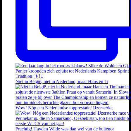
Niet in België, niet in Nederland, maar Hans en Ti
Wow! Nóg een Nederlandse topprestatie! IJzersterke
Prachtig! Hayden Wilde was dan wel van de buitenca