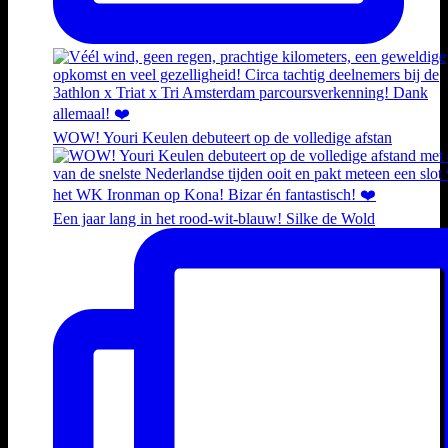
WOW! Youri Keulen debuteert op de volledige afstan
Een jaar lang in het rood-wit-blauw! Silke de Wold