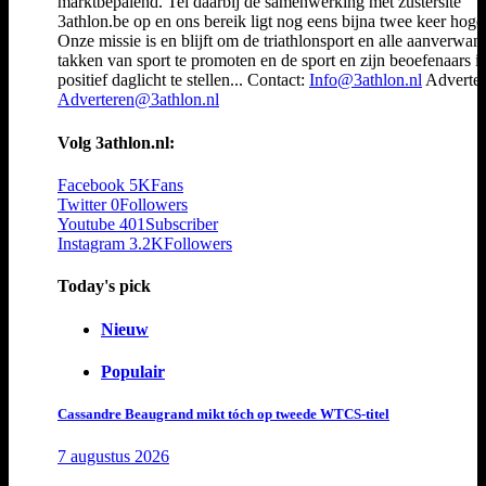
marktbepalend. Tel daarbij de samenwerking met zustersite
3athlon.be op en ons bereik ligt nog eens bijna twee keer hoger
Onze missie is en blijft om de triathlonsport en alle aanverwan
takken van sport te promoten en de sport en zijn beoefenaars i
positief daglicht te stellen... Contact:
Info@3athlon.nl
Adverter
Adverteren@3athlon.nl
Volg 3athlon.nl:
Facebook
5K
Fans
Twitter
0
Followers
Youtube
401
Subscriber
Instagram
3.2K
Followers
Today's pick
Nieuw
Populair
Cassandre Beaugrand mikt tóch op tweede WTCS-titel
7 augustus 2026