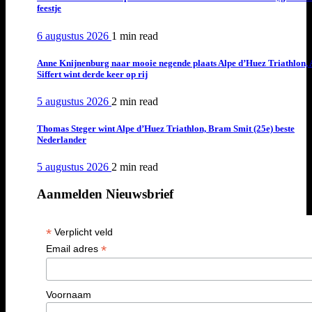
feestje
6 augustus 2026
1 min
read
Anne Knijnenburg naar mooie negende plaats Alpe d’Huez Triathlon, 
Siffert wint derde keer op rij
5 augustus 2026
2 min
read
Thomas Steger wint Alpe d’Huez Triathlon, Bram Smit (25e) beste
Nederlander
5 augustus 2026
2 min
read
Aanmelden Nieuwsbrief
*
Verplicht veld
*
Email adres
Voornaam