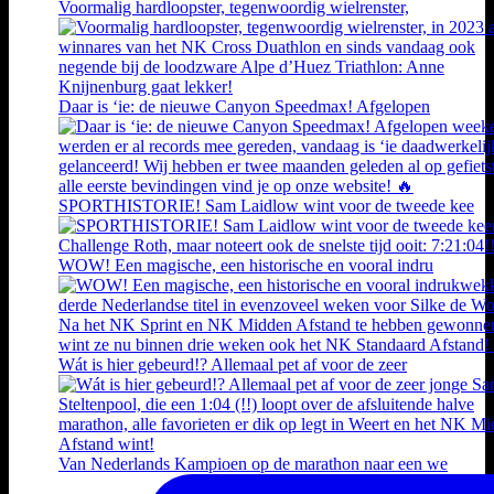
Voormalig hardloopster, tegenwoordig wielrenster,
Daar is ‘ie: de nieuwe Canyon Speedmax! Afgelopen
SPORTHISTORIE! Sam Laidlow wint voor de tweede kee
WOW! Een magische, een historische en vooral indru
Wát is hier gebeurd!? Allemaal pet af voor de zeer
Van Nederlands Kampioen op de marathon naar een we