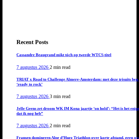
Recent Posts
Cassandre Beaugrand mikt tóch op tweede WTCS-titel
7 augustus 2026
2 min
read
TRIAT x Road to Challenge Almere-Amsterdam: met deze trisuits ben 
‘ready to rock’
7 augustus 2026
3 min
read
Jelle Geens zet droom WK IM Kona jaartje ‘on hold’: “Het is het enig
dat ik nog heb”
7 augustus 2026
2 min
read
Fransen domineren Alpe d’Huez Triathlon over korte afstand, geen or