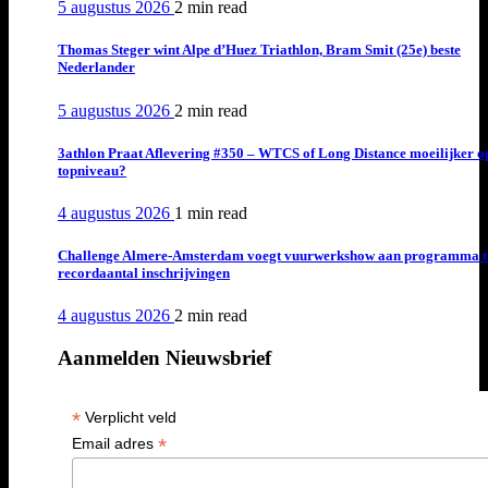
5 augustus 2026
2 min
read
Thomas Steger wint Alpe d’Huez Triathlon, Bram Smit (25e) beste
Nederlander
5 augustus 2026
2 min
read
3athlon Praat Aflevering #350 – WTCS of Long Distance moeilijker o
topniveau?
4 augustus 2026
1 min
read
Challenge Almere-Amsterdam voegt vuurwerkshow aan programma t
recordaantal inschrijvingen
4 augustus 2026
2 min
read
Aanmelden Nieuwsbrief
*
Verplicht veld
*
Email adres