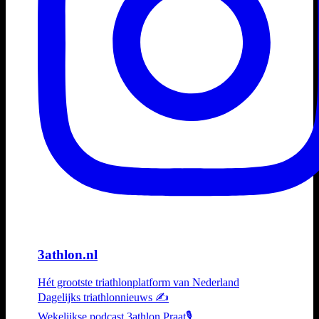
3athlon.nl
Hét grootste triathlonplatform van Nederland
Dagelijks triathlonnieuws ✍️
Wekelijkse podcast 3athlon Praat🎙️