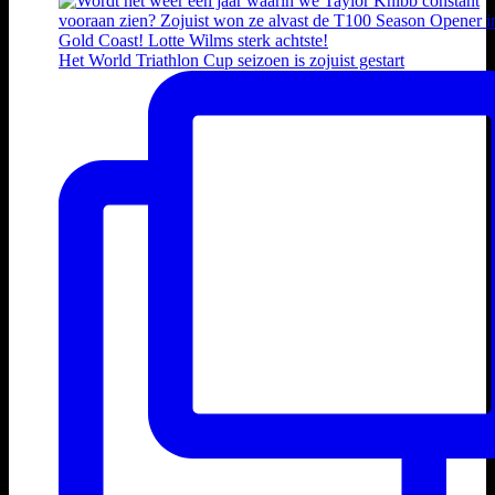
Het World Triathlon Cup seizoen is zojuist gestart