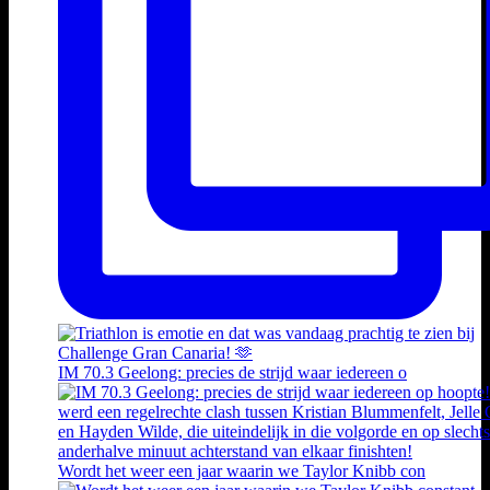
IM 70.3 Geelong: precies de strijd waar iedereen o
Wordt het weer een jaar waarin we Taylor Knibb con