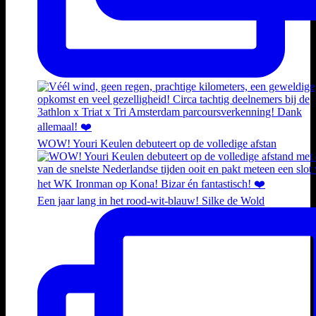
WOW! Youri Keulen debuteert op de volledige afstan
Een jaar lang in het rood-wit-blauw! Silke de Wold