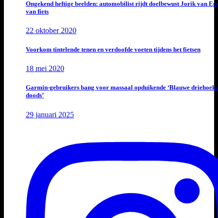
Ongekend heftige beelden: automobilist rijdt doelbewust Jorik van E
van fiets
22 oktober 2020
Voorkom tintelende tenen en verdoofde voeten tijdens het fietsen
18 mei 2020
Garmin-gebruikers bang voor massaal opduikende ‘Blauwe driehoek 
doods’
29 januari 2025