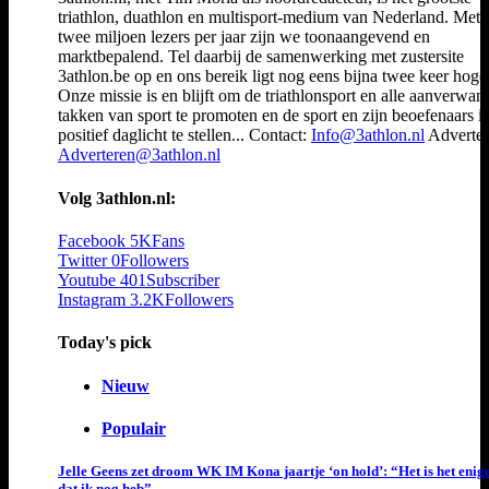
triathlon, duathlon en multisport-medium van Nederland. Met 
twee miljoen lezers per jaar zijn we toonaangevend en
marktbepalend. Tel daarbij de samenwerking met zustersite
3athlon.be op en ons bereik ligt nog eens bijna twee keer hoger
Onze missie is en blijft om de triathlonsport en alle aanverwan
takken van sport te promoten en de sport en zijn beoefenaars i
positief daglicht te stellen... Contact:
Info@3athlon.nl
Adverter
Adverteren@3athlon.nl
Volg 3athlon.nl:
Facebook
5K
Fans
Twitter
0
Followers
Youtube
401
Subscriber
Instagram
3.2K
Followers
Today's pick
Nieuw
Populair
Jelle Geens zet droom WK IM Kona jaartje ‘on hold’: “Het is het enig
dat ik nog heb”