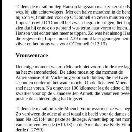
Tijdens de marathon liep Hanson langzaam maar zeker steeds 
weg bij zijn achtervolgers. Met een halve marathon in de bene
hij zo’n vijf minuten voor op O’Donnell en zeven minuten op
Lopes. Terwijl O’Donnell het zwaar begon te krijgen, liet Lop
zien dat hij er nog op gebrand was terug naar voren te lopen. 
Hanson viel echter niet meer te tippen. Zo was het alsnog Han
die zegevierde, Lopes moest 2:39 minuut later genoegen neme
zilver en het brons was voor O’Donnell (+13:19).
Vrouwenrace
Het enige moment waarop Moench niet voorop in de race lag,
na het zwemonderdeel. De atlete moest op dat moment de
Amerikaanse Britt Vocke nog voor zich dulden, die net twee
seconden eerder uit het water mocht. Op de fiets reed Moench 
snel naar voren. Na ongeveer 100 kilometer lag de atlete al bij
kwartier voor op de Canadese Jen Annett, die vanaf een tweed
positie de achtervolging had ingezet.
Tijdens de marathon zette Moench voort waarmee ze was beg
Zo verdween de atlete al snel totaal uit beeld voor de dames ac
haar. Na 8:51:44 uur pakte ze de zege. Annett liep op het mom
van schrijven tweede (+19:18) en de Amerikaanse Kelly Filln
derde (+27:59).