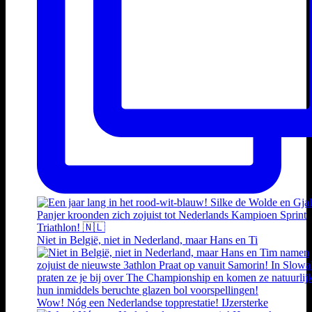
Niet in België, niet in Nederland, maar Hans en Ti
Wow! Nóg een Nederlandse topprestatie! IJzersterke