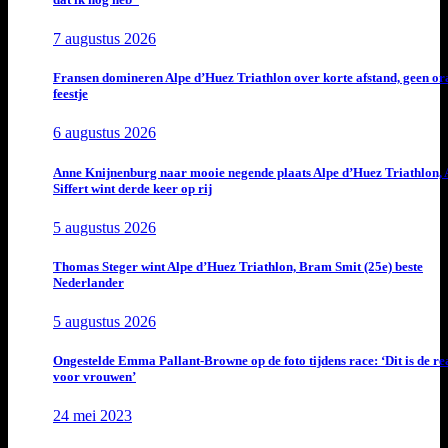
7 augustus 2026
Fransen domineren Alpe d’Huez Triathlon over korte afstand, geen or
feestje
6 augustus 2026
Anne Knijnenburg naar mooie negende plaats Alpe d’Huez Triathlon, 
Siffert wint derde keer op rij
5 augustus 2026
Thomas Steger wint Alpe d’Huez Triathlon, Bram Smit (25e) beste
Nederlander
5 augustus 2026
Ongestelde Emma Pallant-Browne op de foto tijdens race: ‘Dit is de rea
voor vrouwen’
24 mei 2023