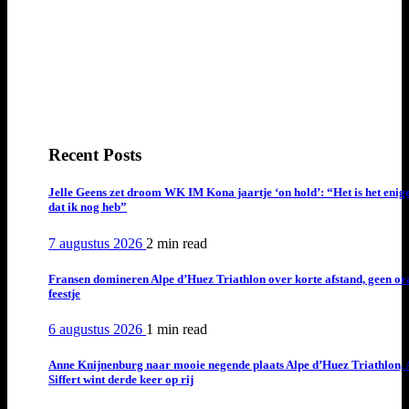
Recent Posts
Jelle Geens zet droom WK IM Kona jaartje ‘on hold’: “Het is het enig
dat ik nog heb”
7 augustus 2026
2 min
read
Fransen domineren Alpe d’Huez Triathlon over korte afstand, geen or
feestje
6 augustus 2026
1 min
read
Anne Knijnenburg naar mooie negende plaats Alpe d’Huez Triathlon, 
Siffert wint derde keer op rij