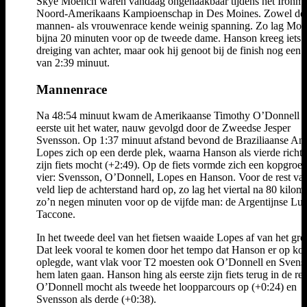
Skye Moench waren vandaag ongenaakbaar tijdens het Ironm
Noord-Amerikaans Kampioenschap in Des Moines. Zowel de
mannen- als vrouwenrace kende weinig spanning. Zo lag Mo
bijna 20 minuten voor op de tweede dame. Hanson kreeg iets 
dreiging van achter, maar ook hij genoot bij de finish nog een 
van 2:39 minuut.
Mannenrace
Na 48:54 minuut kwam de Amerikaanse Timothy O’Donnell a
eerste uit het water, nauw gevolgd door de Zweedse Jesper
Svensson. Op 1:37 minuut afstand bevond de Braziliaanse An
Lopes zich op een derde plek, waarna Hanson als vierde richt
zijn fiets mocht (+2:49). Op de fiets vormde zich een kopgroe
vier: Svensson, O’Donnell, Lopes en Hanson. Voor de rest van
veld liep de achterstand hard op, zo lag het viertal na 80 kilom
zo’n negen minuten voor op de vijfde man: de Argentijnse Lu
Taccone.
In het tweede deel van het fietsen waaide Lopes af van het gro
Dat leek vooral te komen door het tempo dat Hanson er op ko
oplegde, want vlak voor T2 moesten ook O’Donnell en Svens
hem laten gaan. Hanson hing als eerste zijn fiets terug in de re
O’Donnell mocht als tweede het loopparcours op (+0:24) en
Svensson als derde (+0:38).