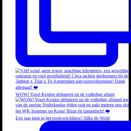
WOW! Youri Keulen debuteert op de volledige afstan
Een jaar lang in het rood-wit-blauw! Silke de Wold