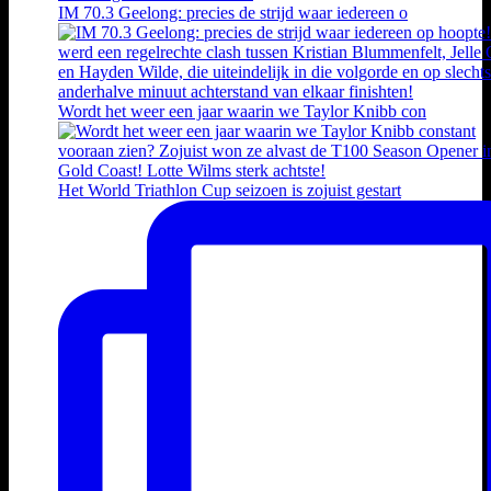
IM 70.3 Geelong: precies de strijd waar iedereen o
Wordt het weer een jaar waarin we Taylor Knibb con
Het World Triathlon Cup seizoen is zojuist gestart