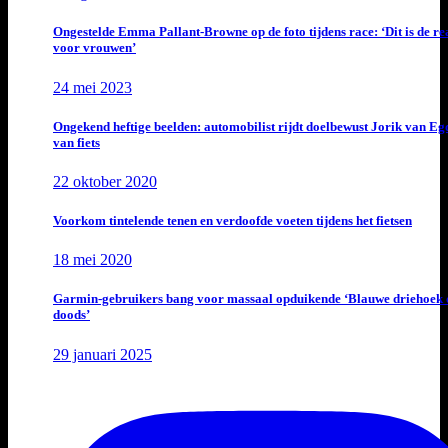
Ongestelde Emma Pallant-Browne op de foto tijdens race: ‘Dit is de rea
voor vrouwen’
24 mei 2023
Ongekend heftige beelden: automobilist rijdt doelbewust Jorik van E
van fiets
22 oktober 2020
Voorkom tintelende tenen en verdoofde voeten tijdens het fietsen
18 mei 2020
Garmin-gebruikers bang voor massaal opduikende ‘Blauwe driehoek 
doods’
29 januari 2025