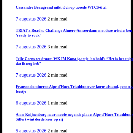
Cassandre Beaugrand mikt tóch op tweede WTCS-titel
7 augustus 2026
2 min
read
TRIAT x Road to Challenge Almere-Amsterdam: met deze trisuits ben 
‘ready to rock’
7 augustus 2026
3 min
read
Jelle Geens zet droom WK IM Kona jaartje ‘on hold’: “Het is het enig
dat ik nog heb”
7 augustus 2026
2 min
read
Fransen domineren Alpe d’Huez Triathlon over korte afstand, geen or
feestje
6 augustus 2026
1 min
read
Anne Knijnenburg naar mooie negende plaats Alpe d’Huez Triathlon, 
Siffert wint derde keer op rij
5 augustus 2026
2 min
read