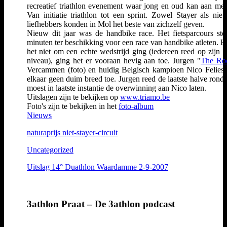
recreatief triathlon evenement waar jong en oud kan aan me
Van initiatie triathlon tot een sprint. Zowel Stayer als niet-
liefhebbers konden in Mol het beste van zichzelf geven.
Nieuw dit jaar was de handbike race. Het fietsparcours st
minuten ter beschikking voor een race van handbike atleten. 
het niet om een echte wedstrijd ging (iedereen reed op zijn o
niveau), ging het er vooraan hevig aan toe. Jurgen "
The Ro
Vercammen (foto) en huidig Belgisch kampioen Nico Felies
elkaar geen duim breed toe. Jurgen reed de laatste halve rond 
moest in laatste instantie de overwinning aan Nico laten.
Uitslagen zijn te bekijken op
www.triamo.be
Foto's zijn te bekijken in het
foto-album
Nieuws
naturaprijs niet-stayer-circuit
Uncategorized
Uitslag 14° Duathlon Waardamme 2-9-2007
3athlon Praat – De 3athlon podcast