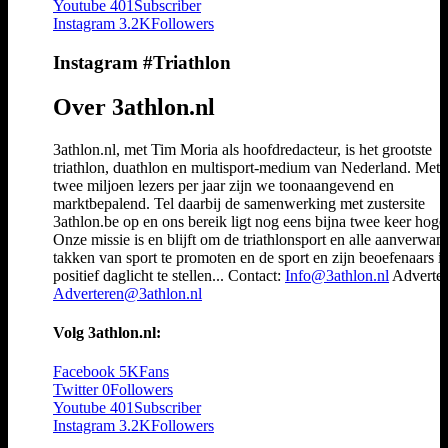
Youtube
401
Subscriber
Instagram
3.2K
Followers
Instagram #Triathlon
Over 3athlon.nl
3athlon.nl, met Tim Moria als hoofdredacteur, is het grootste
triathlon, duathlon en multisport-medium van Nederland. Met 
twee miljoen lezers per jaar zijn we toonaangevend en
marktbepalend. Tel daarbij de samenwerking met zustersite
3athlon.be op en ons bereik ligt nog eens bijna twee keer hoger
Onze missie is en blijft om de triathlonsport en alle aanverwan
takken van sport te promoten en de sport en zijn beoefenaars i
positief daglicht te stellen... Contact:
Info@3athlon.nl
Adverter
Adverteren@3athlon.nl
Volg 3athlon.nl:
Facebook
5K
Fans
Twitter
0
Followers
Youtube
401
Subscriber
Instagram
3.2K
Followers