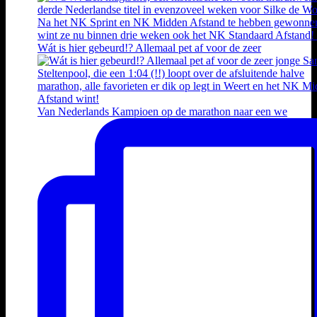
Wát is hier gebeurd!? Allemaal pet af voor de zeer
Van Nederlands Kampioen op de marathon naar een we