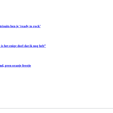
suits ben je ‘ready to rock’
s het enige doel dat ik nog heb”
d, geen oranje feestje