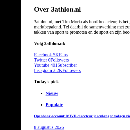
Over 3athlon.nl
3athlon.nl, met Tim Moria als hoofdredacteur, is he
marktbepalend. Tel daarbij de samenwerking met zuste
takken van sport te promoten en de sport en zijn beoef
Volg 3athlon.nl:
Facebook
5K
Fans
Twitter
0
Followers
Youtube
401
Subscriber
Instagram
3.2K
Followers
Today's pick
Nieuw
Populair
Openbaar account: MIVD-directeur jarenlang te volgen vi
8 augustus 2026