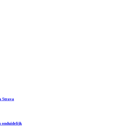
a Strava
 onduidelijk