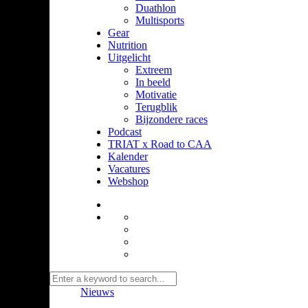
Duathlon
Multisports
Gear
Nutrition
Uitgelicht
Extreem
In beeld
Motivatie
Terugblik
Bijzondere races
Podcast
TRIAT x Road to CAA
Kalender
Vacatures
Webshop
Nieuws