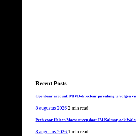
Recent Posts
Openbaar account: MIVD-directeur jarenlang te volgen vi
8 augustus 2026
2 min
read
Pech voor Heleen Moes: streep door IM Kalmar, ook Wales
8 augustus 2026
1 min
read