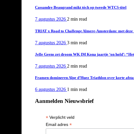
Cassandre Beaugrand mikt tóch op tweede WTCS-titel
7 augustus 2026
2 min
read
TRIAT x Road to Challenge Almere-Amsterdam: met deze tri
7 augustus 2026
3 min
read
Jelle Geens zet droom WK IM Kona jaartje ‘on hold’: “Het i
7 augustus 2026
2 min
read
Fransen domineren Alpe d’Huez Triathlon over korte afstan
6 augustus 2026
1 min
read
Aanmelden Nieuwsbrief
*
Verplicht veld
*
Email adres