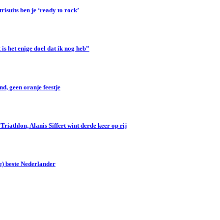
suits ben je ‘ready to rock’
s het enige doel dat ik nog heb”
d, geen oranje feestje
iathlon, Alanis Siffert wint derde keer op rij
e) beste Nederlander