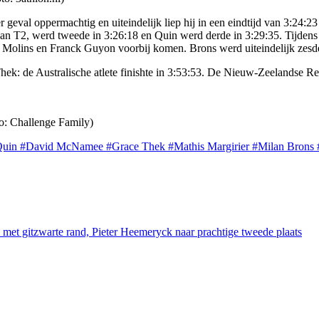
geval oppermachtig en uiteindelijk liep hij in een eindtijd van 3:24
an van T2, werd tweede in 3:26:18 en Quin werd derde in 3:29:35. Tijde
 Molins en Franck Guyon voorbij komen. Brons werd uiteindelijk zesde
: de Australische atlete finishte in 3:53:53. De Nieuw-Zeelandse Re
o: Challenge Family)
Quin
#David McNamee
#Grace Thek
#Mathis Margirier
#Milan Brons
et gitzwarte rand, Pieter Heemeryck naar prachtige tweede plaats