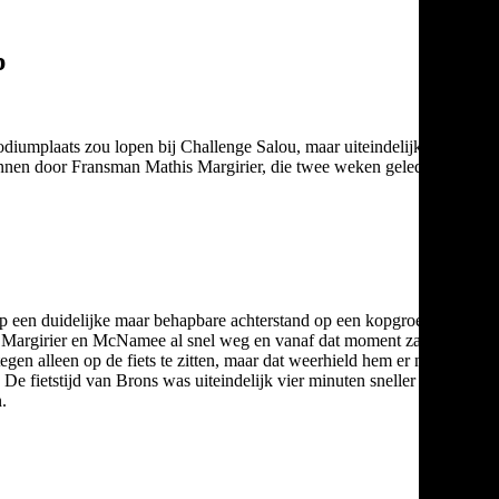
p
diumplaats zou lopen bij Challenge Salou, maar uiteindelijk is de
wonnen door Fransman Mathis Margirier, die twee weken geleden
 op een duidelijke maar behapbare achterstand op een kopgroep van
n Margirier en McNamee al snel weg en vanaf dat moment zag
 alleen op de fiets te zitten, maar dat weerhield hem er niet
e fietstijd van Brons was uiteindelijk vier minuten sneller dan
.