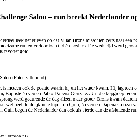
Challenge Salou – run breekt Nederlander o
erdeel leek het er even op dat Milan Brons misschien zelfs naar een po
n moeizame run en verloor toen tijd én posities. De wedstrijd werd ge
 favoriet gold.
 Salou (Foto: 3athlon.nl)
, is meteen ook de positie waarin hij uit het water kwam. Hij lag toen
in, Baptiste Neveu en Pablo Dapena Gonzalez. Uit die kopgroep rede
rong werd gedurende de dag alleen maar groter. Brons kwam daarentegen
aar wel heel duidelijk in te lopen op Quin, Neveu en Dapena Gonzalez. D
 Quin begon de Nederlander dan ook als vierde aan de afsluitende run
to: 3athlon.nl)