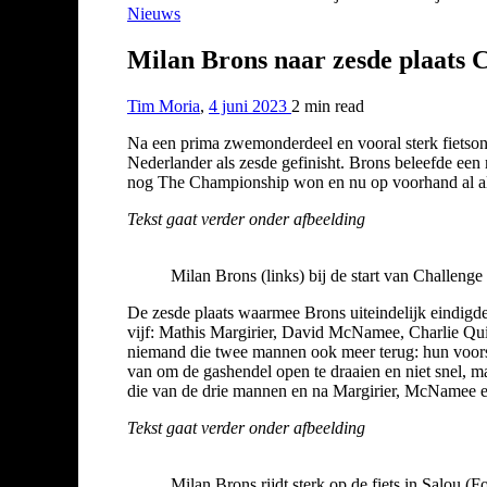
Nieuws
Milan Brons naar zesde plaats 
Tim Moria
,
4 juni 2023
2 min
read
Na een prima zwemonderdeel en vooral sterk fietsond
Nederlander als zesde gefinisht. Brons beleefde ee
nog The Championship won en nu op voorhand al als
Tekst gaat verder onder afbeelding
Milan Brons (links) bij de start van Challenge
De zesde plaats waarmee Brons uiteindelijk eindigde
vijf: Mathis Margirier, David McNamee, Charlie Qu
niemand die twee mannen ook meer terug: hun voorsp
van om de gashendel open te draaien en niet snel, m
die van de drie mannen en na Margirier, McNamee en
Tekst gaat verder onder afbeelding
Milan Brons rijdt sterk op de fiets in Salou (Fo