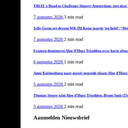
TRIAT x Road to Challenge Almere-Amsterdam: met deze tri
7 augustus 2026
3 min
read
Jelle Geens zet droom WK IM Kona jaartje ‘on hold’: “Het i
7 augustus 2026
2 min
read
Fransen domineren Alpe d’Huez Triathlon over korte afstan
6 augustus 2026
1 min
read
Anne Knijnenburg naar mooie negende plaats Alpe d’Huez Tr
5 augustus 2026
2 min
read
Thomas Steger wint Alpe d’Huez Triathlon, Bram Smit (25
5 augustus 2026
2 min
read
Aanmelden Nieuwsbrief