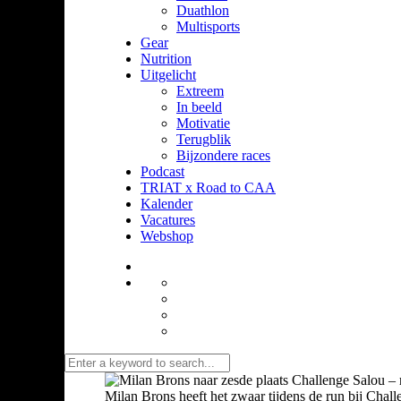
Duathlon
Multisports
Gear
Nutrition
Uitgelicht
Extreem
In beeld
Motivatie
Terugblik
Bijzondere races
Podcast
TRIAT x Road to CAA
Kalender
Vacatures
Webshop
Milan Brons heeft het zwaar tijdens de run bij Chall