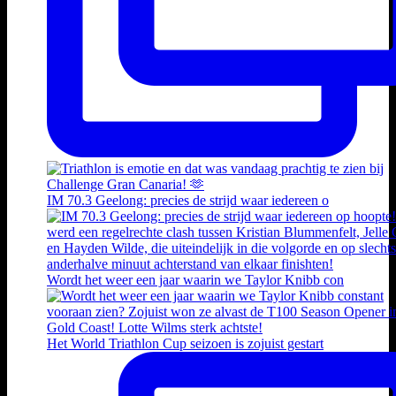
IM 70.3 Geelong: precies de strijd waar iedereen o
Wordt het weer een jaar waarin we Taylor Knibb con
Het World Triathlon Cup seizoen is zojuist gestart