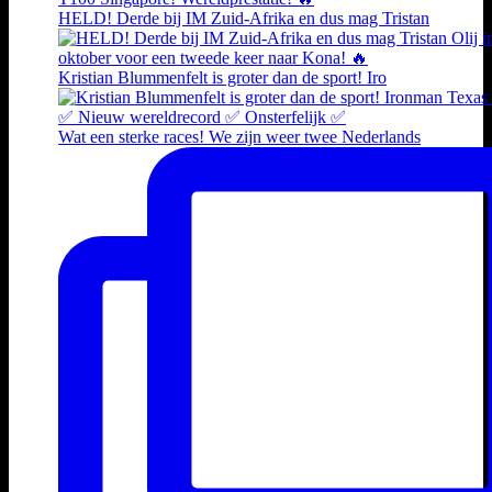
HELD! Derde bij IM Zuid-Afrika en dus mag Tristan
Kristian Blummenfelt is groter dan de sport! Iro
Wat een sterke races! We zijn weer twee Nederlands