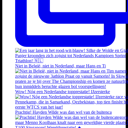
Niet in België, niet in Nederland, maar Hans en Ti
Wow! Nóg een Nederlandse topprestatie! IJzersterke
Prachtig! Hayden Wilde was dan wel van de buitenca