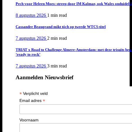
Pech voor Heleen Moes: streep door IM Kalmar, ook Wales onduideli
8 augustus 2026
1 min
read
Cassandre Beaugrand mikt tóch op tweede WTCS-titel
7 augustus 2026
2 min
read
TRIAT x Road to Challenge Almere-Amsterdam: met deze trisuits ben 
‘ready to rock’
7 augustus 2026
3 min
read
Aanmelden Nieuwsbrief
*
Verplicht veld
*
Email adres
Voornaam