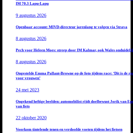
IM 70.3 Lapu-Lapu
9 augustus 2026
Openbaar account: MIVD-directeur jarenlang te volgen via Strava
8 augustus 2026
Pech voor Heleen Moes: streep door IM Kalmar, ook Wales onduideli
8 augustus 2026
Ongestelde Emma Pallant-Browne op de foto tijdens race: ‘Dit is de rea
voor vrouwen’
24 mei 2023
Ongekend heftige beelden: automobilist rijdt doelbewust Jorik van E
van fiets
22 oktober 2020
Voorkom tintelende tenen en verdoofde voeten tijdens het fietsen