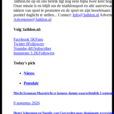
3athlon.be op en ons bereik ligt nog eens bijna twee keer hoger
Onze missie is en blijft om de triathlonsport en alle aanverwan
takken van sport te promoten en de sport en zijn beoefenaars i
positief daglicht te stellen... Contact:
Info@3athlon.nl
Adverter
Adverteren@3athlon.nl
Volg 3athlon.nl:
Facebook
5K
Fans
Twitter
0
Followers
Youtube
401
Subscriber
Instagram
3.2K
Followers
Today's pick
Nieuw
Populair
Mocht Ironman Maastricht er komen, datum waarschijnlijk 5 septemb
9 augustus 2026
Henri Schoeman en Natalie van Coevorden naar dominante overwinn