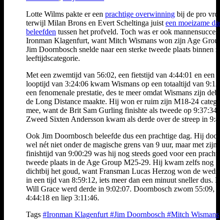
Lotte Wilms pakte er een
prachtige overwinning
bij de pro vr
terwijl Milan Brons en Evert Scheltinga juist
een moeizame da
beleefden
tussen het profveld. Toch was er ook mannensucces 
Ironman Klagenfurt, want Mitch Wismans won zijn Age Grou
Jim Doornbosch snelde naar een sterke tweede plaats binnen z
leeftijdscategorie.
Met een zwemtijd van 56:02, een fietstijd van 4:44:01 en een
looptijd van 3:24:06 kwam Wismans op een totaaltijd van 9:12
een fenomenale prestatie, des te meer omdat Wismans zijn deb
de Long Distance maakte. Hij won er ruim zijn M18-24 catego
mee, want de Brit Sam Gurling finishte als tweede op 9:37:34 
Zweed Sixten Andersson kwam als derde over de streep in 9:4
Ook Jim Doornbosch beleefde dus een prachtige dag. Hij doo
wel nét niet onder de magische grens van 9 uur, maar met zijn
finishtijd van 9:00:29 was hij nog steeds goed voor een pracht
tweede plaats in de Age Group M25-29. Hij kwam zelfs nog
dichtbij het goud, want Fransman Lucas Herzog won de wedst
in een tijd van 8:59:12, iets meer dan een minuut sneller dus. D
Will Grace werd derde in 9:02:07. Doornbosch zwom 55:09, fi
4:44:18 en liep 3:11:46.
Tags
#Ironman Klagenfurt
#Jim Doornbosch
#Mitch Wismans