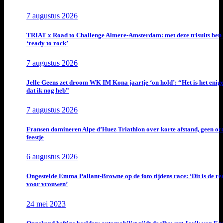
7 augustus 2026
TRIAT x Road to Challenge Almere-Amsterdam: met deze trisuits ben 
‘ready to rock’
7 augustus 2026
Jelle Geens zet droom WK IM Kona jaartje ‘on hold’: “Het is het enig
dat ik nog heb”
7 augustus 2026
Fransen domineren Alpe d’Huez Triathlon over korte afstand, geen or
feestje
6 augustus 2026
Ongestelde Emma Pallant-Browne op de foto tijdens race: ‘Dit is de rea
voor vrouwen’
24 mei 2023