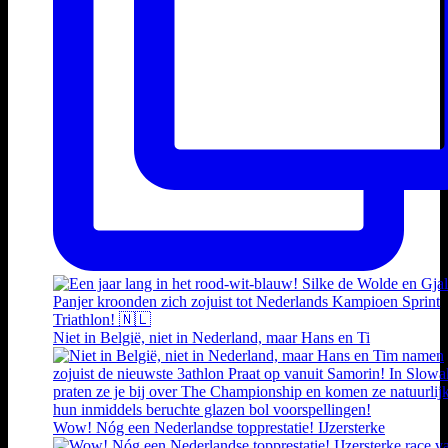
Niet in België, niet in Nederland, maar Hans en Ti
Wow! Nóg een Nederlandse topprestatie! IJzersterke