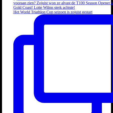
Het World Triathlon Cup seizoen is zojuist gestart