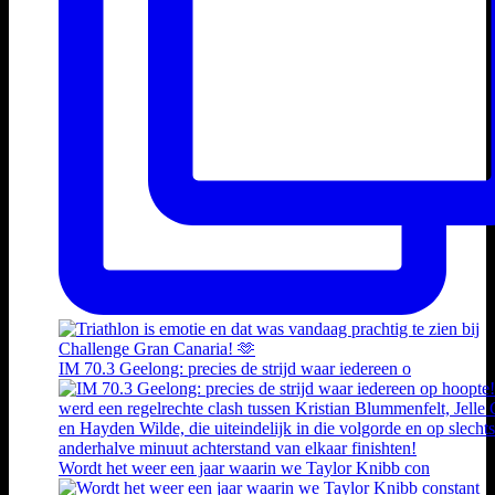
IM 70.3 Geelong: precies de strijd waar iedereen o
Wordt het weer een jaar waarin we Taylor Knibb con