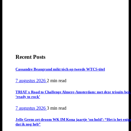
Recent Posts
Cassandre Beaugrand mikt tóch op tweede WTCS-titel
7 augustus 2026
2 min
read
TRIAT x Road to Challenge Almere-Amsterdam: met deze trisuits ben 
‘ready to rock’
7 augustus 2026
3 min
read
Jelle Geens zet droom WK IM Kona jaartje ‘on hold’: “Het is het enig
dat ik nog heb”