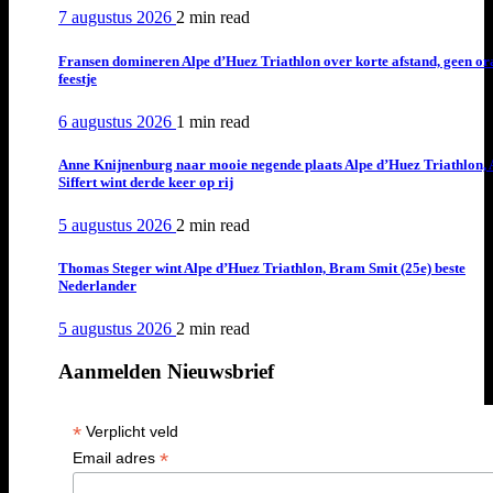
7 augustus 2026
2 min
read
Fransen domineren Alpe d’Huez Triathlon over korte afstand, geen or
feestje
6 augustus 2026
1 min
read
Anne Knijnenburg naar mooie negende plaats Alpe d’Huez Triathlon, 
Siffert wint derde keer op rij
5 augustus 2026
2 min
read
Thomas Steger wint Alpe d’Huez Triathlon, Bram Smit (25e) beste
Nederlander
5 augustus 2026
2 min
read
Aanmelden Nieuwsbrief
*
Verplicht veld
*
Email adres