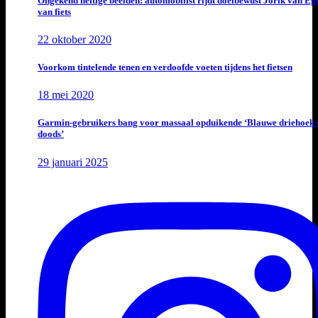
Ongekend heftige beelden: automobilist rijdt doelbewust Jorik van E
van fiets
22 oktober 2020
Voorkom tintelende tenen en verdoofde voeten tijdens het fietsen
18 mei 2020
Garmin-gebruikers bang voor massaal opduikende ‘Blauwe driehoek 
doods’
29 januari 2025