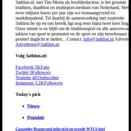
3athlon.nl, met Tim Moria als hoofdredacteur, is het grootste
triathlon, duathlon en multisport-medium van Nederland. Met 
twee miljoen lezers per jaar zijn we toonaangevend en
marktbepalend. Tel daarbij de samenwerking met zustersite
3athlon.be op en ons bereik ligt nog eens bijna twee keer hoger
Onze missie is en blijft om de triathlonsport en alle aanverwan
takken van sport te promoten en de sport en zijn beoefenaars i
positief daglicht te stellen... Contact:
Info@3athlon.nl
Adverter
Adverteren@3athlon.nl
Volg 3athlon.nl:
Facebook
5K
Fans
Twitter
0
Followers
Youtube
401
Subscriber
Instagram
3.2K
Followers
Today's pick
Nieuw
Populair
Cassandre Beaugrand mikt tóch op tweede WTCS-titel