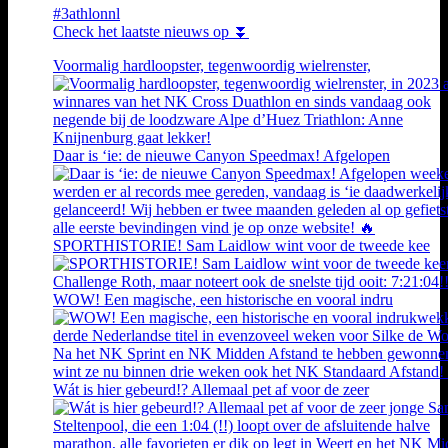
#3athlonnl
Check het laatste nieuws op ⏬
Voormalig hardloopster, tegenwoordig wielrenster,
Daar is ‘ie: de nieuwe Canyon Speedmax! Afgelopen
SPORTHISTORIE! Sam Laidlow wint voor de tweede kee
WOW! Een magische, een historische en vooral indru
Wát is hier gebeurd!? Allemaal pet af voor de zeer