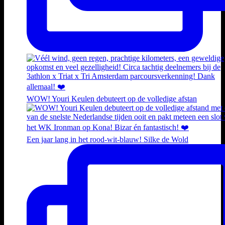
WOW! Youri Keulen debuteert op de volledige afstan
Een jaar lang in het rood-wit-blauw! Silke de Wold