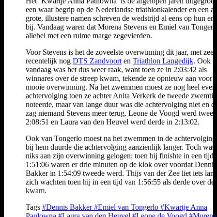
Het ‘Kwartje Anna Paulowna’ is de afgelopen jaren uitgegroei
een waar begrip op de Nederlandse triathlonkalender en een aa
grote, illustere namen schreven de wedstrijd al eens op hun erel
bij. Vandaag waren dat Morena Stevens en Emiel van Tongerlo
allebei met een ruime marge zegevierden.
Voor Stevens is het de zoveelste overwinning dit jaar, met zeer
recentelijk nog
DTS Zandvoort
en
Triathlon Langedijk
. Ook
vandaag was het dus weer raak, want toen ze in 2:03:42 als
winnares over de streep kwam, tekende ze opnieuw aan voor 
mooie overwinning. Na het zwemmen moest ze nog heel even 
achtervolging toen ze achter Anita Verkerk de tweede zwemtij
noteerde, maar van lange duur was die achtervolging niet en d
zag niemand Stevens meer terug. Leone de Voogd werd tweed
2:08:51 en Laura van den Heuvel werd derde in 2:13:02.
Ook van Tongerlo moest na het zwemmen in de achtervolging
bij hem duurde die achtervolging aanzienlijk langer. Toch was 
niks aan zijn overwinning gelogen; toen hij finishte in een tijd
1:51:06 waren er drie minuten op de klok over voordat Dennis
Bakker in 1:54:09 tweede werd. Thijs van der Zee liet iets lan
zich wachten toen hij in een tijd van 1:56:55 als derde over de 
kwam.
Tags
#Dennis Bakker
#Emiel van Tongerlo
#Kwartje Anna
Paulowna
#Laura van den Heuvel
#Leone de Voogd
#Morena