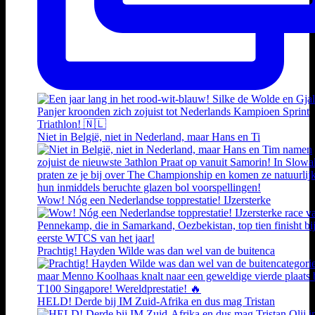
Niet in België, niet in Nederland, maar Hans en Ti
Wow! Nóg een Nederlandse topprestatie! IJzersterke
Prachtig! Hayden Wilde was dan wel van de buitenca
HELD! Derde bij IM Zuid-Afrika en dus mag Tristan