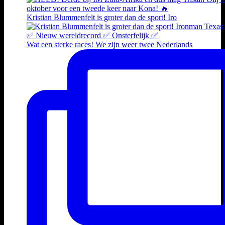
Kristian Blummenfelt is groter dan de sport! Iro
Wat een sterke races! We zijn weer twee Nederlands