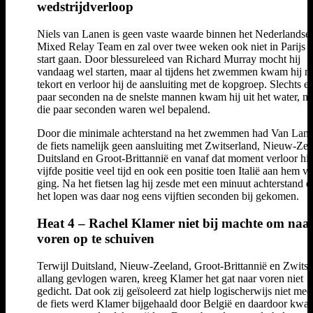
wedstrijdverloop
Niels van Lanen is geen vaste waarde binnen het Nederlandse
Mixed Relay Team en zal over twee weken ook niet in Parijs 
start gaan. Door blessureleed van Richard Murray mocht hij
vandaag wel starten, maar al tijdens het zwemmen kwam hij m
tekort en verloor hij de aansluiting met de kopgroep. Slechts e
paar seconden na de snelste mannen kwam hij uit het water, m
die paar seconden waren wel bepalend.
Door die minimale achterstand na het zwemmen had Van Lan
de fiets namelijk geen aansluiting met Zwitserland, Nieuw-Zee
Duitsland en Groot-Brittannië en vanaf dat moment verloor hij
vijfde positie veel tijd en ook een positie toen Italië aan hem v
ging. Na het fietsen lag hij zesde met een minuut achterstand e
het lopen was daar nog eens vijftien seconden bij gekomen.
Heat 4 – Rachel Klamer niet bij machte om naa
voren op te schuiven
Terwijl Duitsland, Nieuw-Zeeland, Groot-Brittannië en Zwitse
allang gevlogen waren, kreeg Klamer het gat naar voren niet
gedicht. Dat ook zij geïsoleerd zat hielp logischerwijs niet me
de fiets werd Klamer bijgehaald door België en daardoor kwa