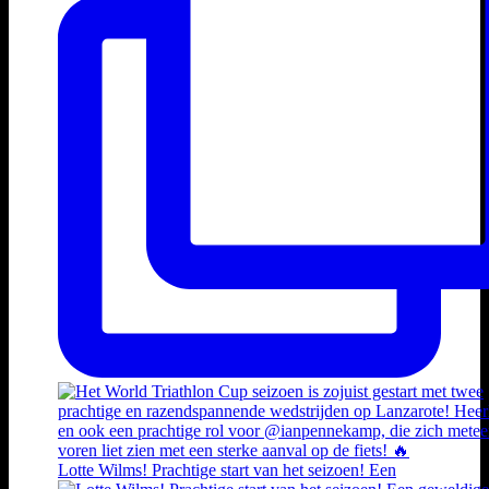
Lotte Wilms! Prachtige start van het seizoen! Een