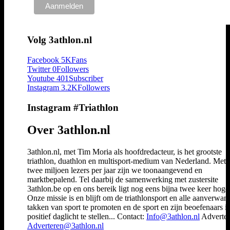
Volg 3athlon.nl
Facebook
5K
Fans
Twitter
0
Followers
Youtube
401
Subscriber
Instagram
3.2K
Followers
Instagram #Triathlon
Over 3athlon.nl
3athlon.nl, met Tim Moria als hoofdredacteur, is het grootste
triathlon, duathlon en multisport-medium van Nederland. Met 
twee miljoen lezers per jaar zijn we toonaangevend en
marktbepalend. Tel daarbij de samenwerking met zustersite
3athlon.be op en ons bereik ligt nog eens bijna twee keer hoger
Onze missie is en blijft om de triathlonsport en alle aanverwan
takken van sport te promoten en de sport en zijn beoefenaars i
positief daglicht te stellen... Contact:
Info@3athlon.nl
Adverter
Adverteren@3athlon.nl