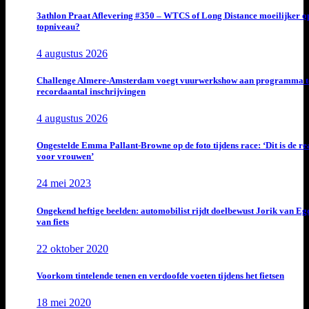
3athlon Praat Aflevering #350 – WTCS of Long Distance moeilijker o
topniveau?
4 augustus 2026
Challenge Almere-Amsterdam voegt vuurwerkshow aan programma t
recordaantal inschrijvingen
4 augustus 2026
Ongestelde Emma Pallant-Browne op de foto tijdens race: ‘Dit is de rea
voor vrouwen’
24 mei 2023
Ongekend heftige beelden: automobilist rijdt doelbewust Jorik van E
van fiets
22 oktober 2020
Voorkom tintelende tenen en verdoofde voeten tijdens het fietsen
18 mei 2020