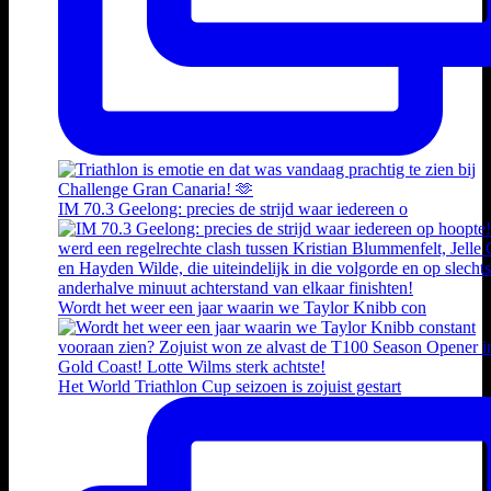
IM 70.3 Geelong: precies de strijd waar iedereen o
Wordt het weer een jaar waarin we Taylor Knibb con
Het World Triathlon Cup seizoen is zojuist gestart