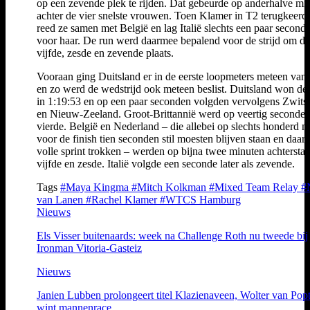
op een zevende plek te rijden. Dat gebeurde op anderhalve mi
achter de vier snelste vrouwen. Toen Klamer in T2 terugkeerd
reed ze samen met België en lag Italië slechts een paar second
voor haar. De run werd daarmee bepalend voor de strijd om de
vijfde, zesde en zevende plaats.
Vooraan ging Duitsland er in de eerste loopmeters meteen van
en zo werd de wedstrijd ook meteen beslist. Duitsland won de
in 1:19:53 en op een paar seconden volgden vervolgens Zwits
en Nieuw-Zeeland. Groot-Brittannië werd op veertig seconde
vierde. België en Nederland – die allebei op slechts honderd m
voor de finish tien seconden stil moesten blijven staan en daar
volle sprint trokken – werden op bijna twee minuten achtersta
vijfde en zesde. Italië volgde een seconde later als zevende.
Tags
#Maya Kingma
#Mitch Kolkman
#Mixed Team Relay
#
van Lanen
#Rachel Klamer
#WTCS Hamburg
Nieuws
Els Visser buitenaards: week na Challenge Roth nu tweede bij
Ironman Vitoria-Gasteiz
Nieuws
Janien Lubben prolongeert titel Klazienaveen, Wolter van Pop
wint mannenrace