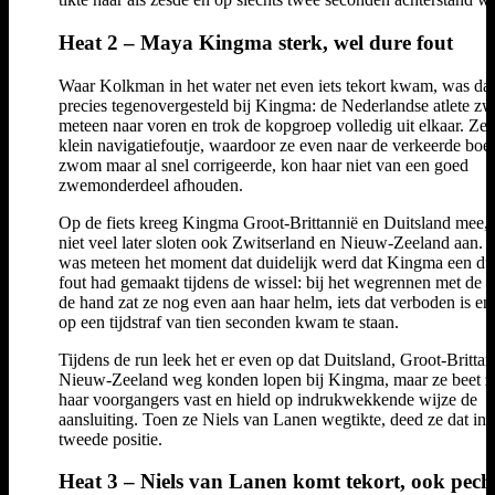
Heat 2 – Maya Kingma sterk, wel dure fout
Waar Kolkman in het water net even iets tekort kwam, was dat
precies tegenovergesteld bij Kingma: de Nederlandse atlete 
meteen naar voren en trok de kopgroep volledig uit elkaar. Zel
klein navigatiefoutje, waardoor ze even naar de verkeerde boei
zwom maar al snel corrigeerde, kon haar niet van een goed
zwemonderdeel afhouden.
Op de fiets kreeg Kingma Groot-Brittannië en Duitsland mee,
niet veel later sloten ook Zwitserland en Nieuw-Zeeland aan. 
was meteen het moment dat duidelijk werd dat Kingma een du
fout had gemaakt tijdens de wissel: bij het wegrennen met de fi
de hand zat ze nog even aan haar helm, iets dat verboden is en
op een tijdstraf van tien seconden kwam te staan.
Tijdens de run leek het er even op dat Duitsland, Groot-Brittan
Nieuw-Zeeland weg konden lopen bij Kingma, maar ze beet zi
haar voorgangers vast en hield op indrukwekkende wijze de
aansluiting. Toen ze Niels van Lanen wegtikte, deed ze dat in 
tweede positie.
Heat 3 – Niels van Lanen komt tekort, ook pech