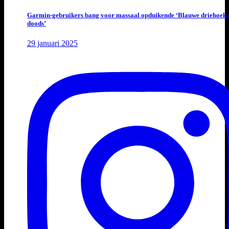
Garmin-gebruikers bang voor massaal opduikende ‘Blauwe driehoek 
doods’
29 januari 2025