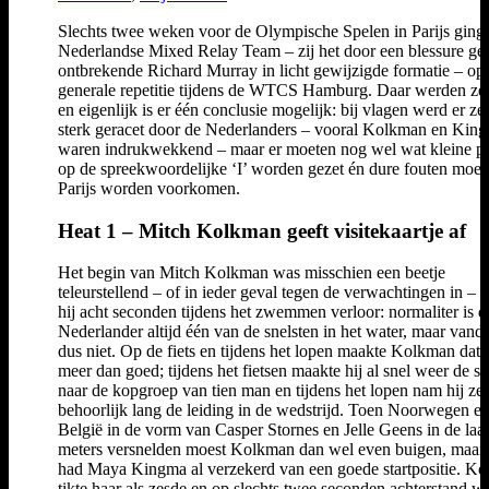
Slechts twee weken voor de Olympische Spelen in Parijs ging 
Nederlandse Mixed Relay Team – zij het door een blessure ge
ontbrekende Richard Murray in licht gewijzigde formatie – op
generale repetitie tijdens de WTCS Hamburg. Daar werden ze
en eigenlijk is er één conclusie mogelijk: bij vlagen werd er ze
sterk geracet door de Nederlanders – vooral Kolkman en Kin
waren indrukwekkend – maar er moeten nog wel wat kleine pu
op de spreekwoordelijke ‘I’ worden gezet én dure fouten moet
Parijs worden voorkomen.
Heat 1 – Mitch Kolkman geeft visitekaartje af
Het begin van Mitch Kolkman was misschien een beetje
teleurstellend – of in ieder geval tegen de verwachtingen in – 
hij acht seconden tijdens het zwemmen verloor: normaliter is d
Nederlander altijd één van de snelsten in het water, maar vand
dus niet. Op de fiets en tijdens het lopen maakte Kolkman dat 
meer dan goed; tijdens het fietsen maakte hij al snel weer de s
naar de kopgroep van tien man en tijdens het lopen nam hij zel
behoorlijk lang de leiding in de wedstrijd. Toen Noorwegen e
België in de vorm van Casper Stornes en Jelle Geens in de laat
meters versnelden moest Kolkman dan wel even buigen, maar 
had Maya Kingma al verzekerd van een goede startpositie. K
tikte haar als zesde en op slechts twee seconden achterstand w