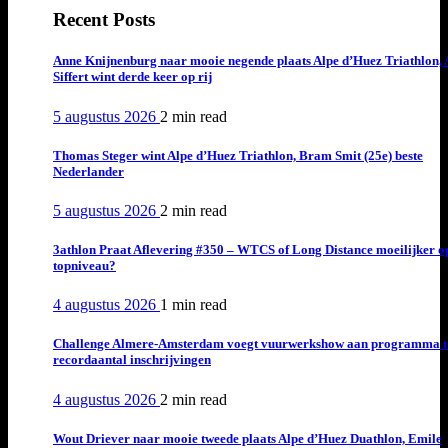
Recent Posts
Anne Knijnenburg naar mooie negende plaats Alpe d’Huez Triathlon, 
Siffert wint derde keer op rij
5 augustus 2026
2 min
read
Thomas Steger wint Alpe d’Huez Triathlon, Bram Smit (25e) beste
Nederlander
5 augustus 2026
2 min
read
3athlon Praat Aflevering #350 – WTCS of Long Distance moeilijker o
topniveau?
4 augustus 2026
1 min
read
Challenge Almere-Amsterdam voegt vuurwerkshow aan programma t
recordaantal inschrijvingen
4 augustus 2026
2 min
read
Wout Driever naar mooie tweede plaats Alpe d’Huez Duathlon, Emile