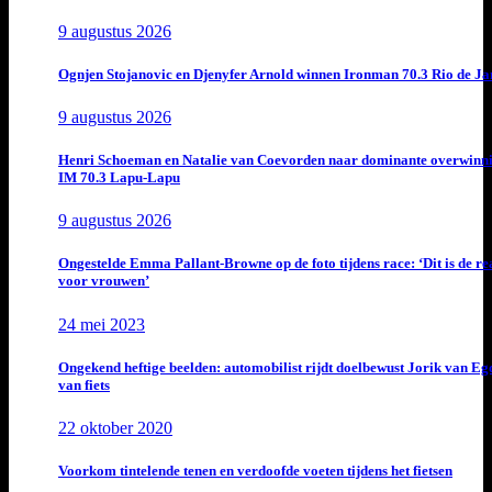
9 augustus 2026
Ognjen Stojanovic en Djenyfer Arnold winnen Ironman 70.3 Rio de Ja
9 augustus 2026
Henri Schoeman en Natalie van Coevorden naar dominante overwinn
IM 70.3 Lapu-Lapu
9 augustus 2026
Ongestelde Emma Pallant-Browne op de foto tijdens race: ‘Dit is de rea
voor vrouwen’
24 mei 2023
Ongekend heftige beelden: automobilist rijdt doelbewust Jorik van E
van fiets
22 oktober 2020
Voorkom tintelende tenen en verdoofde voeten tijdens het fietsen