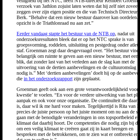
veiligheid bij het NTC, heeft NTB-directeur Rembert Groenm
verzoek van 3athlon zojuist laten weten dat hij zelf niet zoveel
zeggen over zijn eigen positie en die van Technisch Directeur 
Berk. “Behalve dat een nieuw bestuur daarover kan oordelen. 
opzicht is de Triathlonraad nu aan zet.”
Eerder vandaag stapte het bestuur van de NTB op
, nadat uit
onderzoeksresultaten bleek dat er op het NTC sprake is van
groepsvorming, roddelen, uitsluiting en pestgedrag onder atlet
staf. Groenman zegt daar desgevraagd over. “Het bestuur vindt
belangrijk om ruimte te geven aan een nieuw bestuur, met een f
blik, dat zonder last van het verleden aan de slag kan met de
uitvoering van de dertien aanbevelingen en de cultuuromslag d
nodig is.” Met ‘dertien aanbevelingen’ doelt hij op de aanbeve
die
in het onderzoeksrapport
zijn geplaatst.
Groenman geeft ook aan een grote verantwoordelijkheid voor 
kwestie’ te voelen. “En voor de verdere uitwerking van het pl
aanpak en ook voor onze organisatie. De continuïteit die daar 
is, daar wil ik me hard voor maken. Tegelijkertijd is Rita van D
precies de juiste persoon op het juiste moment om nu aan de sl
gaan met de benodigde veranderingen in ons topsportbeleid en
klimaat dat daarbij hoort. De competenties die nodig zijn bij de
om een veilig klimaat te creëren gaat zij in kaart brengen en
bespreken met de betrokkenen, om te zien wat er ontbreekt en
dat aan te vullen is.”