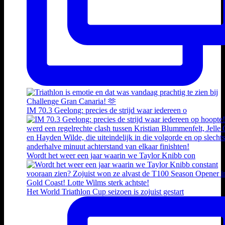
IM 70.3 Geelong: precies de strijd waar iedereen o
Wordt het weer een jaar waarin we Taylor Knibb con
Het World Triathlon Cup seizoen is zojuist gestart