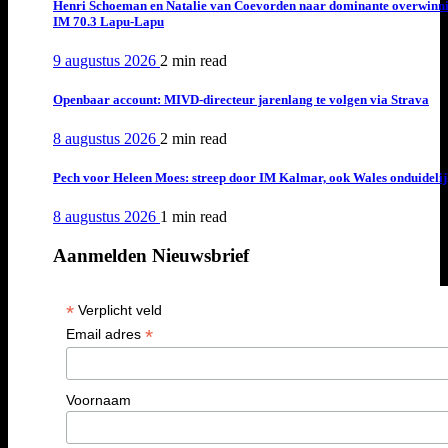
Henri Schoeman en Natalie van Coevorden naar dominante overwinn
IM 70.3 Lapu-Lapu
9 augustus 2026
2 min
read
Openbaar account: MIVD-directeur jarenlang te volgen via Strava
8 augustus 2026
2 min
read
Pech voor Heleen Moes: streep door IM Kalmar, ook Wales onduideli
8 augustus 2026
1 min
read
Aanmelden Nieuwsbrief
*
Verplicht veld
*
Email adres
Voornaam