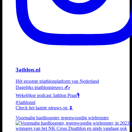
3athlon.nl
Hét grootste triathlonplatform van Nederland
Dagelijks triathlonnieuws ✍️
Wekelijkse podcast 3athlon Praat🎙️
#3athlonnl
Check het laatste nieuws op ⏬
Voormalig hardloopster, tegenwoordig wielrenster,