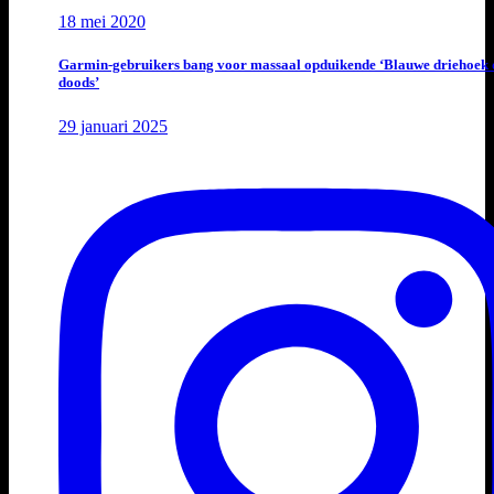
18 mei 2020
Garmin-gebruikers bang voor massaal opduikende ‘Blauwe driehoek 
doods’
29 januari 2025