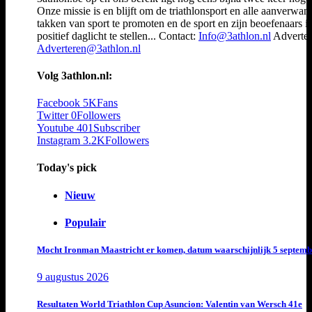
Onze missie is en blijft om de triathlonsport en alle aanverwan
takken van sport te promoten en de sport en zijn beoefenaars i
positief daglicht te stellen... Contact:
Info@3athlon.nl
Adverter
Adverteren@3athlon.nl
Volg 3athlon.nl:
Facebook
5K
Fans
Twitter
0
Followers
Youtube
401
Subscriber
Instagram
3.2K
Followers
Today's pick
Nieuw
Populair
Mocht Ironman Maastricht er komen, datum waarschijnlijk 5 septemb
9 augustus 2026
Resultaten World Triathlon Cup Asuncion: Valentin van Wersch 41e