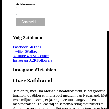
Achternaam
Volg 3athlon.nl
Facebook
5K
Fans
Twitter
0
Followers
Youtube
401
Subscriber
Instagram
3.2K
Followers
Instagram #Triathlon
Over 3athlon.nl
3athlon.nl, met Tim Moria als hoofdredacteur, is het grootste
triathlon, duathlon en multisport-medium van Nederland. Met 
twee miljoen lezers per jaar zijn we toonaangevend en
marktbepalend. Tel daarbij de samenwerking met zustersite
3athlon.be op en ons bereik ligt nog eens bijna twee keer hoger