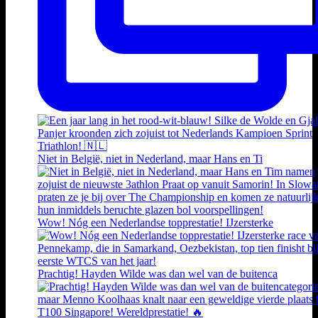
Niet in België, niet in Nederland, maar Hans en Ti
Wow! Nóg een Nederlandse topprestatie! IJzersterke
Prachtig! Hayden Wilde was dan wel van de buitenca