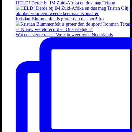
HELD! Derde bij IM Zuid-Afrika en dus mag Tristan
Kristian Blummenfelt is groter dan de sport! Iro
Wat een sterke races! We zijn weer twee Nederlands