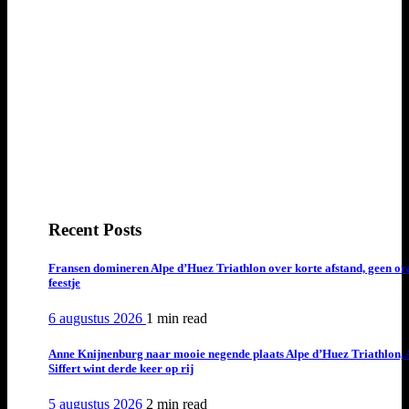
Recent Posts
Fransen domineren Alpe d’Huez Triathlon over korte afstand, geen or
feestje
6 augustus 2026
1 min
read
Anne Knijnenburg naar mooie negende plaats Alpe d’Huez Triathlon, 
Siffert wint derde keer op rij
5 augustus 2026
2 min
read