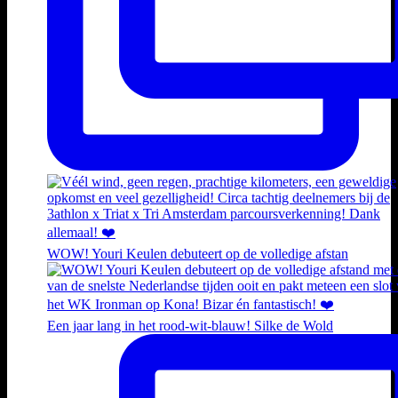
WOW! Youri Keulen debuteert op de volledige afstan
Een jaar lang in het rood-wit-blauw! Silke de Wold