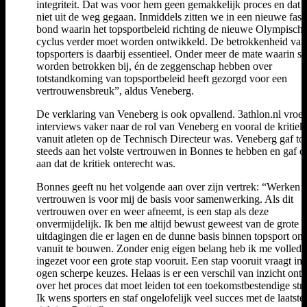
integriteit. Dat was voor hem geen gemakkelijk proces en dat is
niet uit de weg gegaan. Inmiddels zitten we in een nieuwe fase
bond waarin het topsportbeleid richting de nieuwe Olympisch
cyclus verder moet worden ontwikkeld. De betrokkenheid van
topsporters is daarbij essentieel. Onder meer de mate waarin sp
worden betrokken bij, én de zeggenschap hebben over
totstandkoming van topsportbeleid heeft gezorgd voor een
vertrouwensbreuk”, aldus Veneberg.
De verklaring van Veneberg is ook opvallend. 3athlon.nl vroeg
interviews vaker naar de rol van Veneberg en vooral de kritiek 
vanuit atleten op de Technisch Directeur was. Veneberg gaf to
steeds aan het volste vertrouwen in Bonnes te hebben en gaf 
aan dat de kritiek onterecht was.
Bonnes geeft nu het volgende aan over zijn vertrek: “Werken 
vertrouwen is voor mij de basis voor samenwerking. Als dit
vertrouwen over en weer afneemt, is een stap als deze
onvermijdelijk. Ik ben me altijd bewust geweest van de grote
uitdagingen die er lagen en de dunne basis binnen topsport om
vanuit te bouwen. Zonder enig eigen belang heb ik me volledi
ingezet voor een grote stap vooruit. Een stap vooruit vraagt in
ogen scherpe keuzes. Helaas is er een verschil van inzicht onts
over het proces dat moet leiden tot een toekomstbestendige stru
Ik wens sporters en staf ongelofelijk veel succes met de laatste