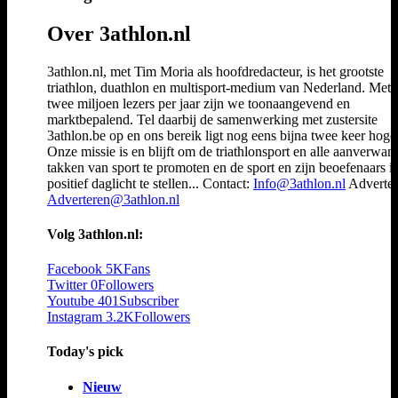
Over 3athlon.nl
3athlon.nl, met Tim Moria als hoofdredacteur, is het grootste
triathlon, duathlon en multisport-medium van Nederland. Met 
twee miljoen lezers per jaar zijn we toonaangevend en
marktbepalend. Tel daarbij de samenwerking met zustersite
3athlon.be op en ons bereik ligt nog eens bijna twee keer hoger
Onze missie is en blijft om de triathlonsport en alle aanverwan
takken van sport te promoten en de sport en zijn beoefenaars i
positief daglicht te stellen... Contact:
Info@3athlon.nl
Adverter
Adverteren@3athlon.nl
Volg 3athlon.nl:
Facebook
5K
Fans
Twitter
0
Followers
Youtube
401
Subscriber
Instagram
3.2K
Followers
Today's pick
Nieuw