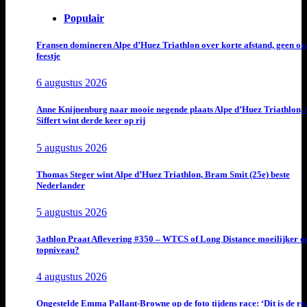
Populair
Fransen domineren Alpe d’Huez Triathlon over korte afstand, geen or
feestje
6 augustus 2026
Anne Knijnenburg naar mooie negende plaats Alpe d’Huez Triathlon, 
Siffert wint derde keer op rij
5 augustus 2026
Thomas Steger wint Alpe d’Huez Triathlon, Bram Smit (25e) beste
Nederlander
5 augustus 2026
3athlon Praat Aflevering #350 – WTCS of Long Distance moeilijker o
topniveau?
4 augustus 2026
Ongestelde Emma Pallant-Browne op de foto tijdens race: ‘Dit is de rea