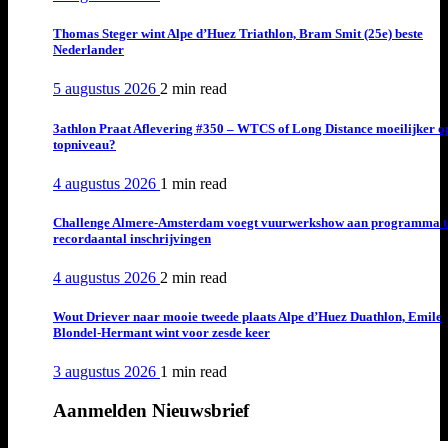
Thomas Steger wint Alpe d’Huez Triathlon, Bram Smit (25e) beste
Nederlander
5 augustus 2026
2 min
read
3athlon Praat Aflevering #350 – WTCS of Long Distance moeilijker o
topniveau?
4 augustus 2026
1 min
read
Challenge Almere-Amsterdam voegt vuurwerkshow aan programma t
recordaantal inschrijvingen
4 augustus 2026
2 min
read
Wout Driever naar mooie tweede plaats Alpe d’Huez Duathlon, Emile
Blondel-Hermant wint voor zesde keer
3 augustus 2026
1 min
read
Aanmelden Nieuwsbrief