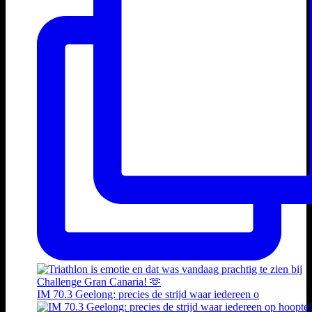
IM 70.3 Geelong: precies de strijd waar iedereen o