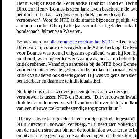
Het huwelijk tussen de Nederlandse Triathlon Bond en Techni
Directeur Henry Bonnes is geen lang leven beschoren: de twee
per direct uit elkaar wegens een ‘gebrek aan wederzijds
vertrouwen’. Voor de NTB is de situatie bijzonder pijnlijk, wan
aanloop naar het Olympische jaar vertrok kort geleden ook al
bondscoach Jelmer van Waveren.
Bonnes werd na
alle commotie rondom het NTC
de Technisch
Directeur: hij volgde de weggestuurde Adrie Berk op. De keu
voor Bonnes was toen al enigszins opvallend, want hij kon bij
judobond, waar hij eerder werkzaam was, ook al op behoorlij
kritiek rekenen. Vanaf zijn aantreden bij de NTB koos Bonnes
voor geen interviews te geven aan de media en daarnaast werd
kritiek van atleten ook steeds groter. Hij was volgens hen slech
benaderbaar en daarmee te individualistisch.
Nu blijkt dus dat er wederzijds een gebrek aan wederzijds
vertrouwen is tussen NTB en Bonnes. “Dit vertrouwen kwam
druk te staan door een verschil van inzicht over de totstandko
van een nieuwe toekomstbestendige topsportcultuur.”
“Henry is twee jaar geleden in een roerige periode ingestapt”, 
NTB-directeur Thorwald Veneberg. “Hij heeft zich volledig in
om de rust en structuur binnen de toptriathlon weer terug te b
en uitvoering te geven aan de aanbevelingen met betrekking to