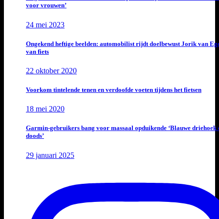
voor vrouwen’
24 mei 2023
Ongekend heftige beelden: automobilist rijdt doelbewust Jorik van E
van fiets
22 oktober 2020
Voorkom tintelende tenen en verdoofde voeten tijdens het fietsen
18 mei 2020
Garmin-gebruikers bang voor massaal opduikende ‘Blauwe driehoek 
doods’
29 januari 2025