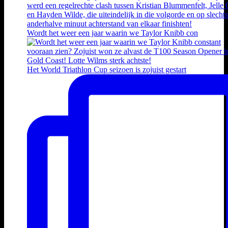
Wordt het weer een jaar waarin we Taylor Knibb con
Het World Triathlon Cup seizoen is zojuist gestart