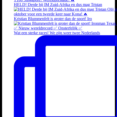
HELD! Derde bij IM Zuid-Afrika en dus mag Tristan
Kristian Blummenfelt is groter dan de sport! Iro
Wat een sterke races! We zijn weer twee Nederlands