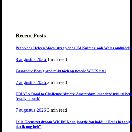
Recent Posts
Pech voor Heleen Moes: streep door IM Kalmar, ook Wales onduideli
8 augustus 2026
1 min
read
Cassandre Beaugrand mikt tóch op tweede WTCS-titel
7 augustus 2026
2 min
read
TRIAT x Road to Challenge Almere-Amsterdam: met deze trisuits ben 
‘ready to rock’
7 augustus 2026
3 min
read
Jelle Geens zet droom WK IM Kona jaartje ‘on hold’: “Het is het enig
dat ik nog heb”