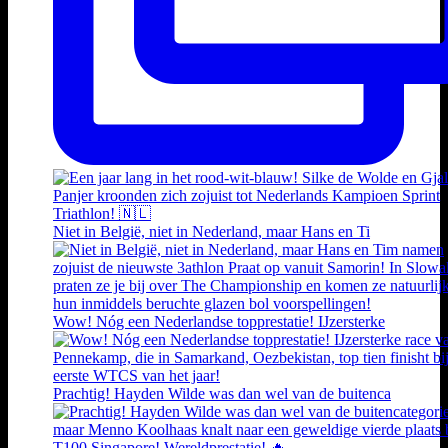
Niet in België, niet in Nederland, maar Hans en Ti
Wow! Nóg een Nederlandse topprestatie! IJzersterke
Prachtig! Hayden Wilde was dan wel van de buitenca