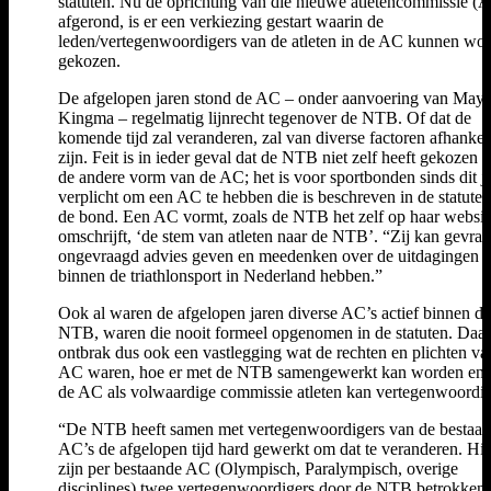
statuten. Nu de oprichting van die nieuwe atletencommissie (A
afgerond, is er een verkiezing gestart waarin de
leden/vertegenwoordigers van de atleten in de AC kunnen wo
gekozen.
De afgelopen jaren stond de AC – onder aanvoering van May
Kingma – regelmatig lijnrecht tegenover de NTB. Of dat de
komende tijd zal veranderen, zal van diverse factoren afhankel
zijn. Feit is in ieder geval dat de NTB niet zelf heeft gekozen 
de andere vorm van de AC; het is voor sportbonden sinds dit j
verplicht om een AC te hebben die is beschreven in de statute
de bond. Een AC vormt, zoals de NTB het zelf op haar websit
omschrijft, ‘de stem van atleten naar de NTB’. “Zij kan gevra
ongevraagd advies geven en meedenken over de uitdagingen 
binnen de triathlonsport in Nederland hebben.”
Ook al waren de afgelopen jaren diverse AC’s actief binnen de
NTB, waren die nooit formeel opgenomen in de statuten. Daa
ontbrak dus ook een vastlegging wat de rechten en plichten va
AC waren, hoe er met de NTB samengewerkt kan worden en 
de AC als volwaardige commissie atleten kan vertegenwoordi
“De NTB heeft samen met vertegenwoordigers van de bestaa
AC’s de afgelopen tijd hard gewerkt om dat te veranderen. Hi
zijn per bestaande AC (Olympisch, Paralympisch, overige
disciplines) twee vertegenwoordigers door de NTB betrokken 