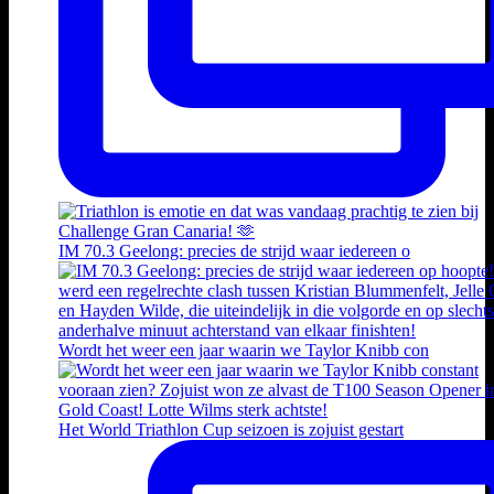
IM 70.3 Geelong: precies de strijd waar iedereen o
Wordt het weer een jaar waarin we Taylor Knibb con
Het World Triathlon Cup seizoen is zojuist gestart