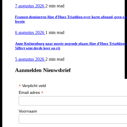
7 augustus 2026
2 min
read
Fransen domineren Alpe d’Huez Triathlon over korte afstand, geen or
feestje
6 augustus 2026
1 min
read
Anne Knijnenburg naar mooie negende plaats Alpe d’Huez Triathlon, 
Siffert wint derde keer op rij
5 augustus 2026
2 min
read
Aanmelden Nieuwsbrief
*
Verplicht veld
*
Email adres
Voornaam