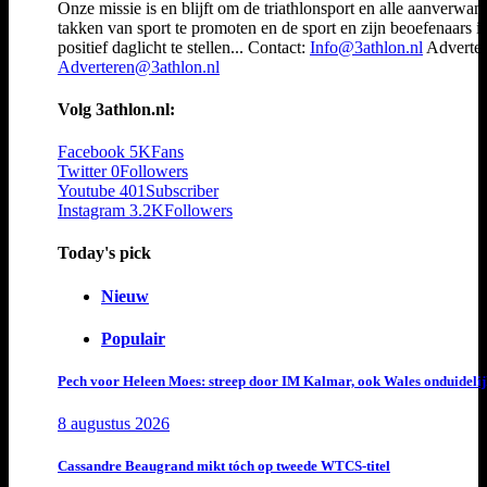
Onze missie is en blijft om de triathlonsport en alle aanverwan
takken van sport te promoten en de sport en zijn beoefenaars i
positief daglicht te stellen... Contact:
Info@3athlon.nl
Adverter
Adverteren@3athlon.nl
Volg 3athlon.nl:
Facebook
5K
Fans
Twitter
0
Followers
Youtube
401
Subscriber
Instagram
3.2K
Followers
Today's pick
Nieuw
Populair
Pech voor Heleen Moes: streep door IM Kalmar, ook Wales onduideli
8 augustus 2026
Cassandre Beaugrand mikt tóch op tweede WTCS-titel