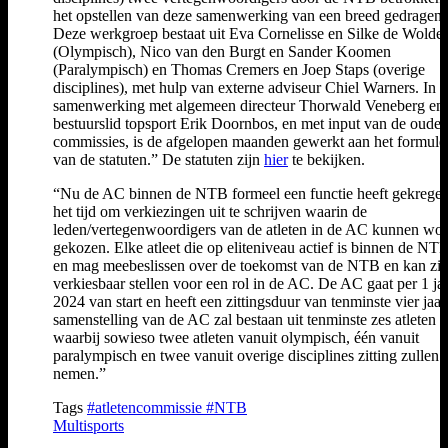
het opstellen van deze samenwerking van een breed gedragen
Deze werkgroep bestaat uit Eva Cornelisse en Silke de Wolde
(Olympisch), Nico van den Burgt en Sander Koomen
(Paralympisch) en Thomas Cremers en Joep Staps (overige
disciplines), met hulp van externe adviseur Chiel Warners. In
samenwerking met algemeen directeur Thorwald Veneberg en
bestuurslid topsport Erik Doornbos, en met input van de oude
commissies, is de afgelopen maanden gewerkt aan het formule
van de statuten.” De statuten zijn
hier
te bekijken.
“Nu de AC binnen de NTB formeel een functie heeft gekregen,
het tijd om verkiezingen uit te schrijven waarin de
leden/vertegenwoordigers van de atleten in de AC kunnen wo
gekozen. Elke atleet die op eliteniveau actief is binnen de NT
en mag meebeslissen over de toekomst van de NTB en kan zi
verkiesbaar stellen voor een rol in de AC. De AC gaat per 1 ja
2024 van start en heeft een zittingsduur van tenminste vier jaar
samenstelling van de AC zal bestaan uit tenminste zes atleten
waarbij sowieso twee atleten vanuit olympisch, één vanuit
paralympisch en twee vanuit overige disciplines zitting zullen
nemen.”
Tags
#atletencommissie
#NTB
Multisports