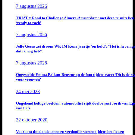
7 augustus 2026
TRIAT x Road to Challenge Almere-Amsterdam: met deze trisuits ben 
‘ready to rock’
7 augustus 2026
Jelle Geens zet droom WK IM Kona jaartje ‘on hold’: “Het is het enig
dat ik nog heb”
7 augustus 2026
Ongestelde Emma Pallant-Browne op de foto tijdens race: ‘Dit is de rea
voor vrouwen’
24 mei 2023
Ongekend heftige beelden: automobilist rijdt doelbewust Jorik van E
van fiets
22 oktober 2020
Voorkom tintelende tenen en verdoofde voeten tijdens het fietsen