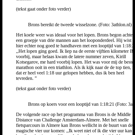
(tekst gaat onder foto verder)
Brons bereikt de tweede wisselzone. (Foto: 3athlon.nl)
Het koele weer was ideaal voor het lopen. Brons begon achter
een groepje van drie mannen aan het looponderdeel. Hij wist z
hier echter nog goed te handhaven met een looptijd van 1:18:2
,,Het lopen ging goed. Ik liep na de eerste vijftien kilometer 
voorbij, maar helaas kwam de latere nummer zeven, Kirill
Kotsegarov, me hard voorbij lopen. Het was voor mij de beste
marathon ooit in een triathlon. Als ik kijk naar de de top tien, z
dat er heel veel 1:18 uur gelopen hebben, dus ik ben heel
tevreden. ”
(tekst gaat onder foto verder)
Brons op koers voor een looptijd van 1:18:21 (Foto: 3at
De volgende race op het programma van Brons is de Middle
Distance van Challenge Amsterdam-Almere. Met het snelle
fietsparcours in Almere kan Brons wellicht in de buurt van de
magische vier uur komen: ,,Ik weet niet of ik die vier uur kan