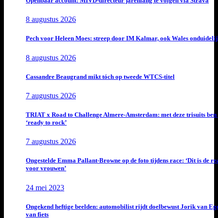
Openbaar account: MIVD-directeur jarenlang te volgen via Strava
8 augustus 2026
Pech voor Heleen Moes: streep door IM Kalmar, ook Wales onduideli
8 augustus 2026
Cassandre Beaugrand mikt tóch op tweede WTCS-titel
7 augustus 2026
TRIAT x Road to Challenge Almere-Amsterdam: met deze trisuits ben 
‘ready to rock’
7 augustus 2026
Ongestelde Emma Pallant-Browne op de foto tijdens race: ‘Dit is de rea
voor vrouwen’
24 mei 2023
Ongekend heftige beelden: automobilist rijdt doelbewust Jorik van E
van fiets