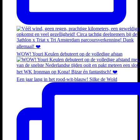
WOW! Youri Keulen debuteert op de volledige afstan
Een jaar lang in het rood-wit-blauw! Silke de Wold