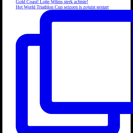
Het World Triathlon Cup seizoen is zojuist gestart