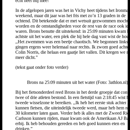
echt heel blij mee!”
In de afgelopen jaren was het in Vichy heet tijdens het Ironma
weekend, maar dit jaar was het fris met zo’n 13 graden in de
ochtend. Dit betekende dat er met wetsuit gezwommen mocht
worden en de omstandigheden voor de rest van de race ook id
waren. Brons benutte dit uitstekend: in 25:09 minuten kwam hi
achtste uit het water, een plek die hij hele dag vast wist de hou
,,Het zwemmen was een beetje chaotisch. We begonnen links,
gingen ergens weer helemaal naar rechts. Ik zwom goed achte
Colin Norris, die helaas een gaatje liet vallen. Dit kregen we ni
meer dicht.”
(tekst gaat onder foto verder)
Brons na 25:09 minuten uit het water (Foto: 3athlon.nl)
Bij het fietsonderdeel reed Brons in het derde groepje dat conti
twee of drie atleten bestond. In een fietstijd van 2:18:45 wist hi
tweede wisselzone te bereiken. ,,Ik heb het eerste stuk achter 
kunnen fietsen, die uiteindelijk tweede werd, maar heb hem na
30 kilometer laten gaan. Verder heb ik alles met de Zweed Ric
Carlsson kunnen rijden, maar kwam ook de Amerikaan AJ Ba
erbij. Ik heb behouden gereden en heb goed kunnen eten en
drinken.”