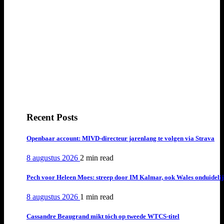
Recent Posts
Openbaar account: MIVD-directeur jarenlang te volgen via Strava
8 augustus 2026
2 min
read
Pech voor Heleen Moes: streep door IM Kalmar, ook Wales onduideli
8 augustus 2026
1 min
read
Cassandre Beaugrand mikt tóch op tweede WTCS-titel