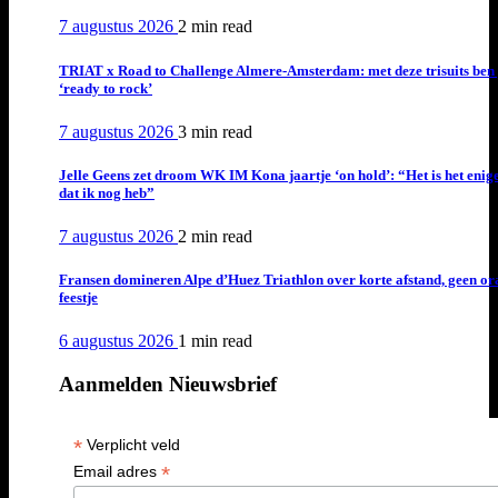
7 augustus 2026
2 min
read
TRIAT x Road to Challenge Almere-Amsterdam: met deze trisuits ben 
‘ready to rock’
7 augustus 2026
3 min
read
Jelle Geens zet droom WK IM Kona jaartje ‘on hold’: “Het is het enig
dat ik nog heb”
7 augustus 2026
2 min
read
Fransen domineren Alpe d’Huez Triathlon over korte afstand, geen or
feestje
6 augustus 2026
1 min
read
Aanmelden Nieuwsbrief
*
Verplicht veld
*
Email adres