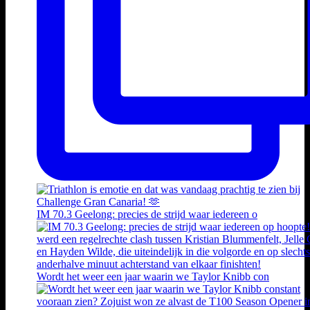
IM 70.3 Geelong: precies de strijd waar iedereen o
Wordt het weer een jaar waarin we Taylor Knibb con