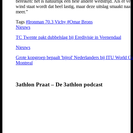
bereiken: het is natuurlijk een hele andere wedstrijd. Als er vee
wind staat wordt dat heel lastig, maar deze uitslag smaakt naar
meer.”
Tags
#Ironman 70.3 Vichy
#Omar Brons
Nieuws
TC Twente pakt dubbelslag bij Eredivisie in Veenendaal
Nieuws
Grote kopgroep bepaalt 'bijrol' Nederlanders bij ITU World C
Montreal
3athlon Praat – De 3athlon podcast