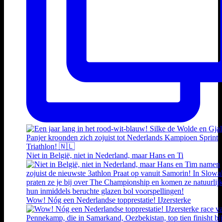
Niet in België, niet in Nederland, maar Hans en Ti
Wow! Nóg een Nederlandse topprestatie! IJzersterke