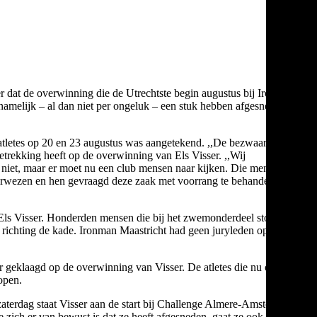
er dat de overwinning die de Utrechtste begin augustus bij Ironman
 namelijk – al dan niet per ongeluk – een stuk hebben afgesneden
atletes op 20 en 23 augustus was aangetekend. ,,De bezwaartermijn
etrekking heeft op de overwinning van Els Visser. ,,Wij
jk niet, maar er moet nu een club mensen naar kijken. Die mensen
verwezen en hen gevraagd deze zaak met voorrang te behandelen”,
r Els Visser. Honderden mensen die bij het zwemonderdeel stonden
 richting de kade. Ironman Maastricht had geen juryleden op het
r geklaagd op de overwinning van Visser. De atletes die nu een
open.
zaterdag staat Visser aan de start bij Challenge Almere-Amsterdam,
zich er van bewust is dat ze heeft afgesneden, gaat ze ook niet in.