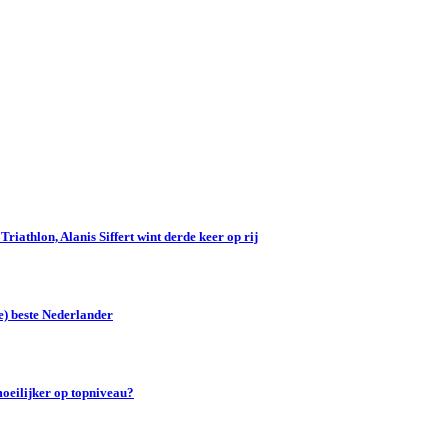
iathlon, Alanis Siffert wint derde keer op rij
e) beste Nederlander
oeilijker op topniveau?