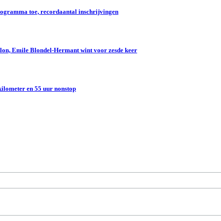
gramma toe, recordaantal inschrijvingen
lon, Emile Blondel-Hermant wint voor zesde keer
kilometer en 55 uur nonstop