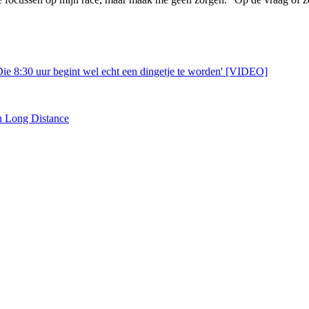
ie 8:30 uur begint wel echt een dingetje te worden' [VIDEO]
n Long Distance