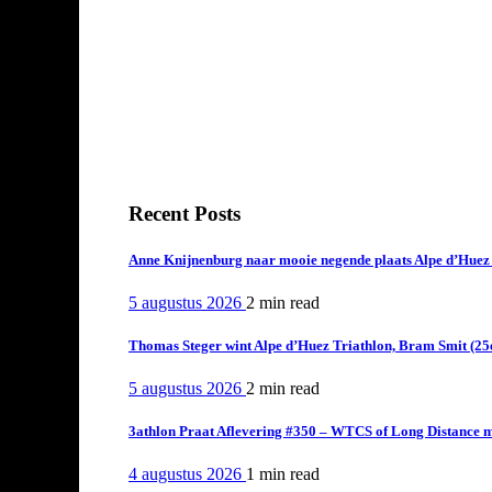
Recent Posts
Anne Knijnenburg naar mooie negende plaats Alpe d’Huez Tr
5 augustus 2026
2 min
read
Thomas Steger wint Alpe d’Huez Triathlon, Bram Smit (25
5 augustus 2026
2 min
read
3athlon Praat Aflevering #350 – WTCS of Long Distance m
4 augustus 2026
1 min
read