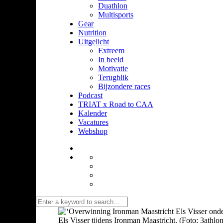
Duathlon
Multisports
Gear
Nutrition
Uitgelicht
Extreem
In beeld
Motivatie
Terugblik
Bijzondere races
Podcast
TRIAT x Road to CAA
Kalender
Vacatures
Webshop
Els Visser tijdens Ironman Maastricht. (Foto: 3athlon