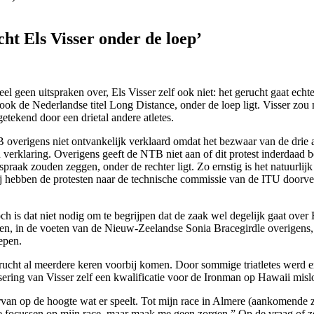
t Els Visser onder de loep’
 geen uitspraken over, Els Visser zelf ook niet: het gerucht gaat echt
 ook de Nederlandse titel Long Distance, onder de loep ligt. Visser zou
tekend door een drietal andere atletes.
 overigens niet ontvankelijk verklaard omdat het bezwaar van de drie 
 verklaring. Overigens geeft de NTB niet aan of dit protest inderdaad b
tspraak zouden zeggen, onder de rechter ligt. Zo ernstig is het natuurli
Wij hebben de protesten naar de technische commissie van de ITU door
h is dat niet nodig om te begrijpen dat de zaak wel degelijk gaat ove
teken, in de voeten van de Nieuw-Zeelandse Sonia Bracegirdle overigens,
epen.
rucht al meerdere keren voorbij komen. Door sommige triatletes werd e
ering van Visser zelf een kwalificatie voor de Ironman op Hawaii misl
 ervan op de hoogte wat er speelt. Tot mijn race in Almere (aankomende 
me focussen op mijn race, maar maak me geen zorgen.” Op de vraag of ze 