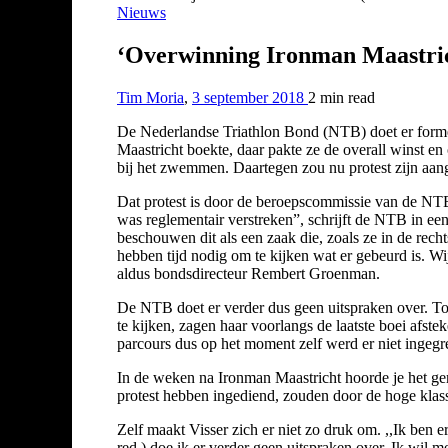
Nieuws
‘Overwinning Ironman Maastrich
Tim Moria
,
3 september 2018
2 min
read
De Nederlandse Triathlon Bond (NTB) doet er formeel
Maastricht boekte, daar pakte ze de overall winst en
bij het zwemmen. Daartegen zou nu protest zijn aange
Dat protest is door de beroepscommissie van de NTB
was reglementair verstreken”, schrijft de NTB in een
beschouwen dit als een zaak die, zoals ze in de rech
hebben tijd nodig om te kijken wat er gebeurd is. 
aldus bondsdirecteur Rembert Groenman.
De NTB doet er verder dus geen uitspraken over. Toc
te kijken, zagen haar voorlangs de laatste boei afs
parcours dus op het moment zelf werd er niet ingegr
In de weken na Ironman Maastricht hoorde je het ge
protest hebben ingediend, zouden door de hoge klass
Zelf maakt Visser zich er niet zo druk om. ,,Ik ben
red.) doe ik er verder geen uitspraken over. Ik wil 