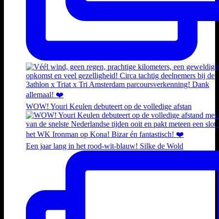
WOW! Youri Keulen debuteert op de volledige afstan
Een jaar lang in het rood-wit-blauw! Silke de Wold