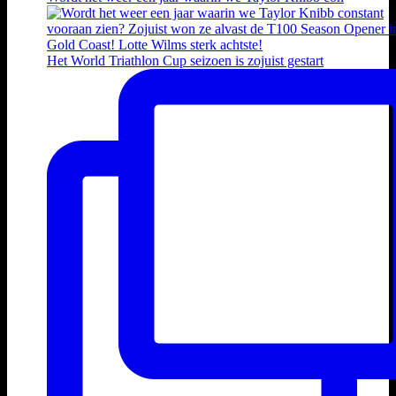
Het World Triathlon Cup seizoen is zojuist gestart