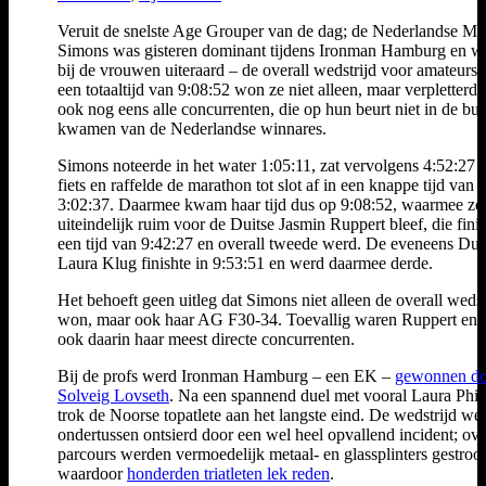
Veruit de snelste Age Grouper van de dag; de Nederlandse Mi
Simons was gisteren dominant tijdens Ironman Hamburg en w
bij de vrouwen uiteraard – de overall wedstrijd voor amateurs.
een totaaltijd van 9:08:52 won ze niet alleen, maar verpletterde
ook nog eens alle concurrenten, die op hun beurt niet in de buu
kwamen van de Nederlandse winnares.
Simons noteerde in het water 1:05:11, zat vervolgens 4:52:27 
fiets en raffelde de marathon tot slot af in een knappe tijd van
3:02:37. Daarmee kwam haar tijd dus op 9:08:52, waarmee ze
uiteindelijk ruim voor de Duitse Jasmin Ruppert bleef, die finis
een tijd van 9:42:27 en overall tweede werd. De eveneens Dui
Laura Klug finishte in 9:53:51 en werd daarmee derde.
Het behoeft geen uitleg dat Simons niet alleen de overall wedst
won, maar ook haar AG F30-34. Toevallig waren Ruppert en
ook daarin haar meest directe concurrenten.
Bij de profs werd Ironman Hamburg – een EK –
gewonnen do
Solveig Lovseth
. Na een spannend duel met vooral Laura Phil
trok de Noorse topatlete aan het langste eind. De wedstrijd we
ondertussen ontsierd door een wel heel opvallend incident; ove
parcours werden vermoedelijk metaal- en glassplinters gestrooi
waardoor
honderden triatleten lek reden
.