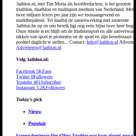
3athlon.nl, met Tim Moria als hoofdredacteur, is het grootste
triathlon, duathlon en multisport-medium van Nederland. Met 
twee miljoen lezers per jaar zijn we toonaangevend en
marktbepalend. Tel daarbij de samenwerking met zustersite
3athlon.be op en ons bereik ligt nog eens bijna twee keer hoger
Onze missie is en blijft om de triathlonsport en alle aanverwan
takken van sport te promoten en de sport en zijn beoefenaars i
positief daglicht te stellen... Contact:
Info@3athlon.nl
Adverter
Adverteren@3athlon.nl
Volg 3athlon.nl:
Facebook
5K
Fans
Twitter
0
Followers
Youtube
401
Subscriber
Instagram
3.2K
Followers
Today's pick
Nieuw
Populair
Fransen domineren Alpe d’Huez Triathlon over korte afstand, geen or