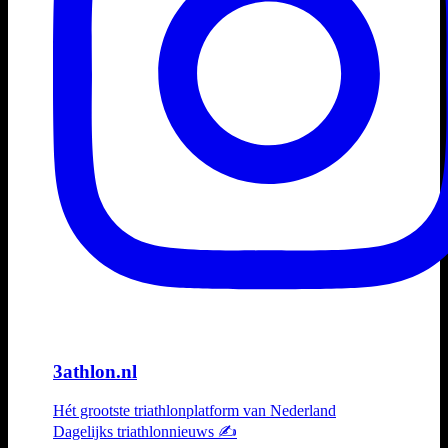
3athlon.nl
Hét grootste triathlonplatform van Nederland
Dagelijks triathlonnieuws ✍️