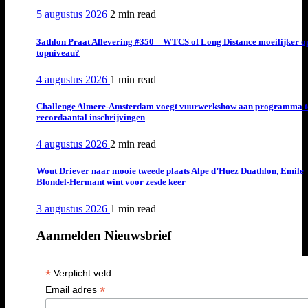
5 augustus 2026
2 min
read
3athlon Praat Aflevering #350 – WTCS of Long Distance moeilijker o
topniveau?
4 augustus 2026
1 min
read
Challenge Almere-Amsterdam voegt vuurwerkshow aan programma t
recordaantal inschrijvingen
4 augustus 2026
2 min
read
Wout Driever naar mooie tweede plaats Alpe d’Huez Duathlon, Emile
Blondel-Hermant wint voor zesde keer
3 augustus 2026
1 min
read
Aanmelden Nieuwsbrief
*
Verplicht veld
*
Email adres