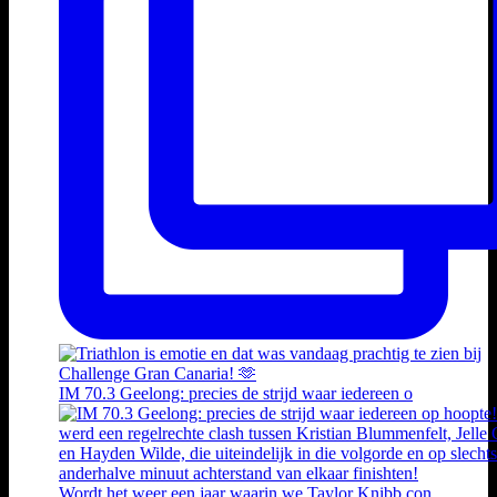
IM 70.3 Geelong: precies de strijd waar iedereen o
Wordt het weer een jaar waarin we Taylor Knibb con