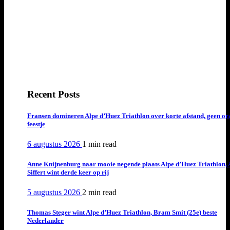
Recent Posts
Fransen domineren Alpe d’Huez Triathlon over korte afstand, geen or
feestje
6 augustus 2026
1 min
read
Anne Knijnenburg naar mooie negende plaats Alpe d’Huez Triathlon, 
Siffert wint derde keer op rij
5 augustus 2026
2 min
read
Thomas Steger wint Alpe d’Huez Triathlon, Bram Smit (25e) beste
Nederlander