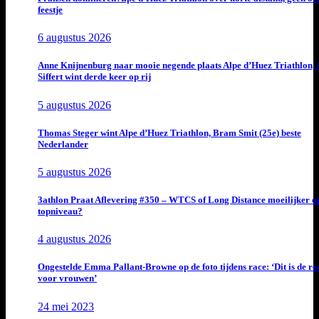
feestje
6 augustus 2026
Anne Knijnenburg naar mooie negende plaats Alpe d’Huez Triathlon, 
Siffert wint derde keer op rij
5 augustus 2026
Thomas Steger wint Alpe d’Huez Triathlon, Bram Smit (25e) beste
Nederlander
5 augustus 2026
3athlon Praat Aflevering #350 – WTCS of Long Distance moeilijker o
topniveau?
4 augustus 2026
Ongestelde Emma Pallant-Browne op de foto tijdens race: ‘Dit is de rea
voor vrouwen’
24 mei 2023