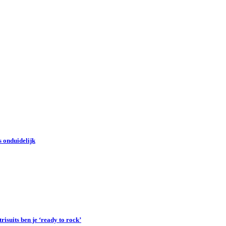
 onduidelijk
suits ben je ‘ready to rock’