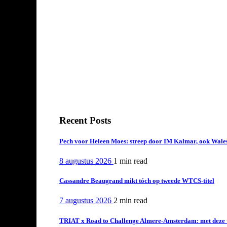
Recent Posts
Pech voor Heleen Moes: streep door IM Kalmar, ook Wales
8 augustus 2026
1 min
read
Cassandre Beaugrand mikt tóch op tweede WTCS-titel
7 augustus 2026
2 min
read
TRIAT x Road to Challenge Almere-Amsterdam: met deze tri