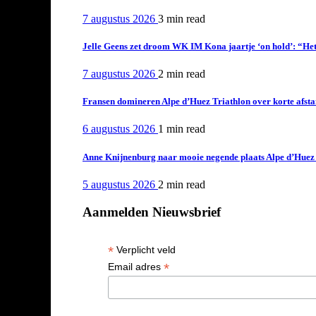
7 augustus 2026
3 min
read
Jelle Geens zet droom WK IM Kona jaartje ‘on hold’: “Het i
7 augustus 2026
2 min
read
Fransen domineren Alpe d’Huez Triathlon over korte afstan
6 augustus 2026
1 min
read
Anne Knijnenburg naar mooie negende plaats Alpe d’Huez Tr
5 augustus 2026
2 min
read
Aanmelden Nieuwsbrief
*
Verplicht veld
*
Email adres