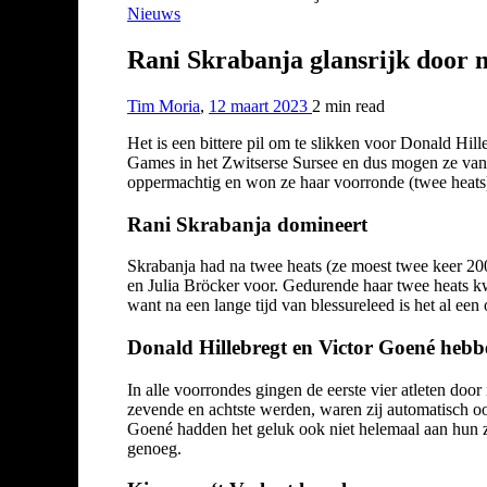
Nieuws
Rani Skrabanja glansrijk door n
Tim Moria
,
12 maart 2023
2 min
read
Het is een bittere pil om te slikken voor Donald Hil
Games in het Zwitserse Sursee en dus mogen ze vanav
oppermachtig en won ze haar voorronde (twee heats)
Rani Skrabanja domineert
Skrabanja had na twee heats (ze moest twee keer 20
en Julia Bröcker voor. Gedurende haar twee heats kwa
want na een lange tijd van blessureleed is het al ee
Donald Hillebregt en Victor Goené hebbe
In alle voorrondes gingen de eerste vier atleten doo
zevende en achtste werden, waren zij automatisch ook 
Goené hadden het geluk ook niet helemaal aan hun zi
genoeg.