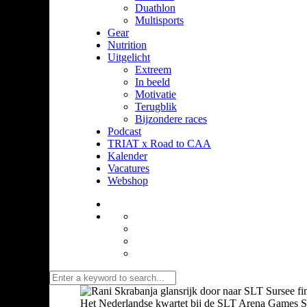
Duathlon
Multisports
Gear
Nutrition
Uitgelicht
Extreem
In beeld
Motivatie
Terugblik
Bijzondere races
Podcast
TRIAT x Road to CAA
Kalender
Vacatures
Webshop
Het Nederlandse kwartet bij de SLT Arena Games S