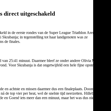
s direct uitgeschakeld
hakeld in de eerste rondes van de Super League Triathlon Arena
Skrabanja; in tegenstelling tot haar landgenoten was ze
s de finales.
jd van 25:41 minuut. Daarmee bleef ze onder andere Olivia Mathias
ond. Voor Skrabanja is dat ongetwijfeld een hele fijne opsteker,
de en achtste en missen daarmee dus een finaleplaats. Doordat zij
 de top vier per heat, wel de snelste tijd neerzetten. Hillebregt en
nde en Goené iets meer dan een minuut, maar het was dus niet