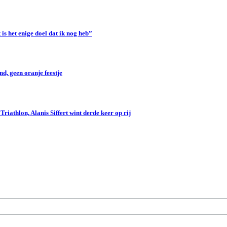
s het enige doel dat ik nog heb”
d, geen oranje feestje
iathlon, Alanis Siffert wint derde keer op rij