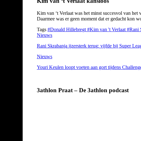
Kim van ‘t Verlaat kansloos
Kim van ‘t Verlaat was het minst succesvol van het v
Daarmee was er geen moment dat er gedacht kon wor
Tags
#Donald Hillebregt
#Kim van 't Verlaat
#Rani 
Nieuws
Rani Skrabanja ijzersterk terug: vijfde bij Super L
Nieuws
Youri Keulen loopt voeten aan gort tijdens Challeng
3athlon Praat – De 3athlon podcast