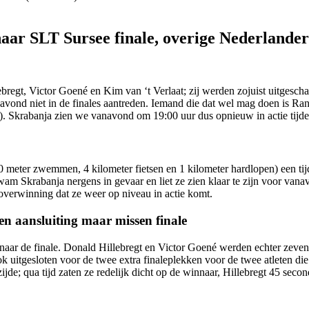
aar SLT Sursee finale, overige Nederlander
lebregt, Victor Goené en Kim van ‘t Verlaat; zij werden zojuist uitgesc
ond niet in de finales aantreden. Iemand die dat wel mag doen is Rani 
. Skrabanja zien we vanavond om 19:00 uur dus opnieuw in actie tijden
0 meter zwemmen, 4 kilometer fietsen en 1 kilometer hardlopen) een ti
m Skrabanja nergens in gevaar en liet ze zien klaar te zijn voor vanav
n overwinning dat ze weer op niveau in actie komt.
n aansluiting maar missen finale
r naar de finale. Donald Hillebregt en Victor Goené werden echter zeven
uitgesloten voor de twee extra finaleplekken voor de twee atleten die ná
jde; qua tijd zaten ze redelijk dicht op de winnaar, Hillebregt 45 seco