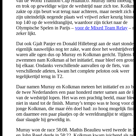
van de World Triathlon Cup Huatulco. Murray hield moedig s
en trok op geweldige wijze de wedstrijd naar zich toe. Kolkm
zakte op zijn beurt wat terug naar achteren, maar nestelt zich m
zijn uiteindelijk negende plaats wel vrijwel zeker keurig binne
top 140 op de wereldranglijst, waardoor zijn ticket naar de
Olympische Spelen in Parijs –
voor de Mixed Team Relay
– nu
zeker lijkt.
Dat ook Gjalt Panjer en Donald Hillebregt aan de start stonde
eigenlijk nauwelijks nog ter zake, want door het wedstrijdverl
waren alle ogen dus op Murray en Kolkman gericht. Tijdens h
zwemmen nam Kolkman al het initiatief, maar bleef een grote
bij elkaar. Ondanks verschillende aanvallen op de fiets, van
verschillende atleten, kwam het complete peloton ook weer
tegelijkertijd terug in T2.
Daar namen Murray en Kolkman meteen het initiatief en zo bl
de twee Nederlanders een paar honderd meter samen aan de le
van de wedstrijd lopen. Het was een prachtig beeld, maar blee
niet in stand tot de finish. Murray’s tempo was te hoog voor de
jonge Kolkman, die maar één doel had: zo hoog mogelijk fini
om daarmee een paar plaatjes op de wereldranglijst te stijgen. 
daar slaagde hij geweldig in.
Murray won de race 58:08. Mathis Beaulieu werd tweede in 5
en John Reed derde in 58:22. Kolkman kwam juichend als ne