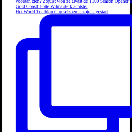
Het World Triathlon Cup seizoen is zojuist gestart