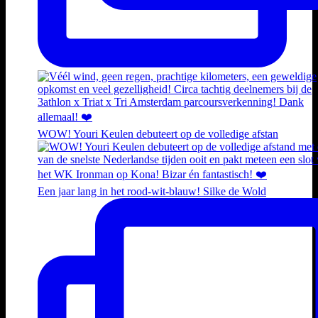
WOW! Youri Keulen debuteert op de volledige afstan
Een jaar lang in het rood-wit-blauw! Silke de Wold