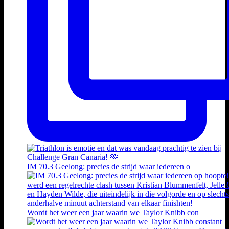
IM 70.3 Geelong: precies de strijd waar iedereen o
Wordt het weer een jaar waarin we Taylor Knibb con