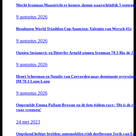
Mocht Ironman Maastricht er komen, datum waarschijnlijk 5 septemb
9 augustus 2026
Resultaten World Triathlon Cup Asuncion: Valentin van Wersch 41e
9 augustus 2026
Ognjen Stojanovic en Djenyfer Arnold winnen Ironman 70.3 Rio de Ja
9 augustus 2026
Henri Schoeman en Natalie van Coevorden naar dominante overwinn
IM 70.3 Lapu-Lapu
9 augustus 2026
Ongestelde Emma Pallant-Browne op de foto tijdens race: ‘Dit is de rea
voor vrouwen’
24 mei 2023
Ongekend heftige beelden: automobilist rijdt doelbewust Jorik van E