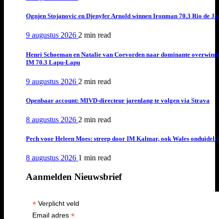
Ognjen Stojanovic en Djenyfer Arnold winnen Ironman 70.3 Rio de Ja
9 augustus 2026
2 min
read
Henri Schoeman en Natalie van Coevorden naar dominante overwinn
IM 70.3 Lapu-Lapu
9 augustus 2026
2 min
read
Openbaar account: MIVD-directeur jarenlang te volgen via Strava
8 augustus 2026
2 min
read
Pech voor Heleen Moes: streep door IM Kalmar, ook Wales onduideli
8 augustus 2026
1 min
read
Aanmelden Nieuwsbrief
*
Verplicht veld
*
Email adres