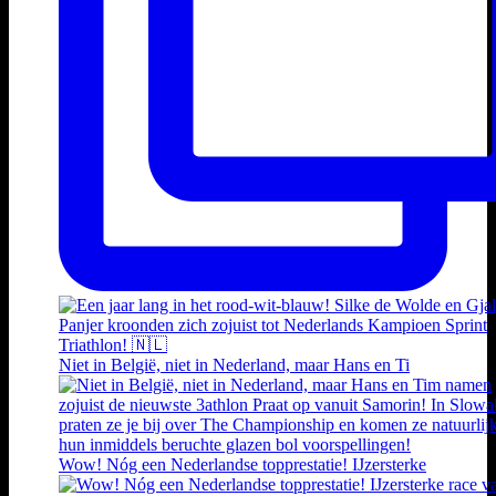
Niet in België, niet in Nederland, maar Hans en Ti
Wow! Nóg een Nederlandse topprestatie! IJzersterke