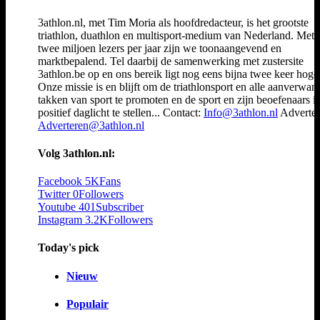
3athlon.nl, met Tim Moria als hoofdredacteur, is het grootste
triathlon, duathlon en multisport-medium van Nederland. Met 
twee miljoen lezers per jaar zijn we toonaangevend en
marktbepalend. Tel daarbij de samenwerking met zustersite
3athlon.be op en ons bereik ligt nog eens bijna twee keer hoger
Onze missie is en blijft om de triathlonsport en alle aanverwan
takken van sport te promoten en de sport en zijn beoefenaars i
positief daglicht te stellen... Contact:
Info@3athlon.nl
Adverter
Adverteren@3athlon.nl
Volg 3athlon.nl:
Facebook
5K
Fans
Twitter
0
Followers
Youtube
401
Subscriber
Instagram
3.2K
Followers
Today's pick
Nieuw
Populair