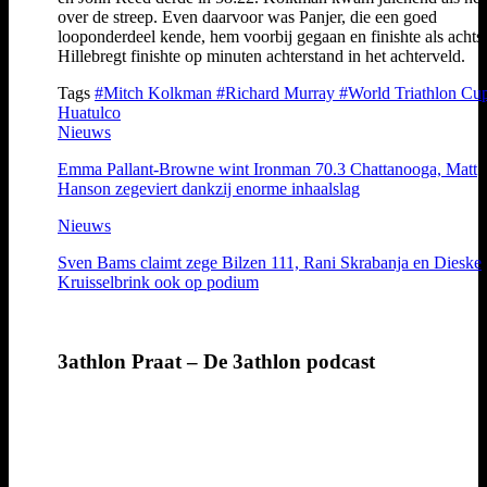
over de streep. Even daarvoor was Panjer, die een goed
looponderdeel kende, hem voorbij gegaan en finishte als achtst
Hillebregt finishte op minuten achterstand in het achterveld.
Tags
#Mitch Kolkman
#Richard Murray
#World Triathlon Cu
Huatulco
Nieuws
Emma Pallant-Browne wint Ironman 70.3 Chattanooga, Matt
Hanson zegeviert dankzij enorme inhaalslag
Nieuws
Sven Bams claimt zege Bilzen 111, Rani Skrabanja en Dieske
Kruisselbrink ook op podium
3athlon Praat – De 3athlon podcast