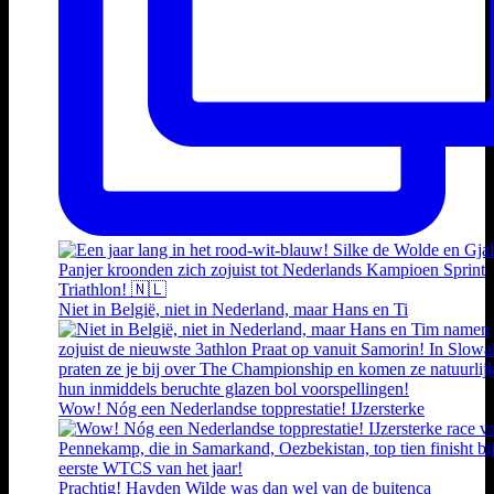
Niet in België, niet in Nederland, maar Hans en Ti
Wow! Nóg een Nederlandse topprestatie! IJzersterke
Prachtig! Hayden Wilde was dan wel van de buitenca