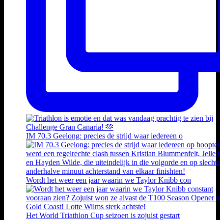
IM 70.3 Geelong: precies de strijd waar iedereen o
Wordt het weer een jaar waarin we Taylor Knibb con
Het World Triathlon Cup seizoen is zojuist gestart