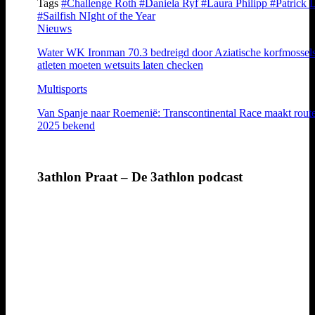
Tags
#Challenge Roth
#Daniela Ryf
#Laura Philipp
#Patrick 
#Sailfish NIght of the Year
Nieuws
Water WK Ironman 70.3 bedreigd door Aziatische korfmossels
atleten moeten wetsuits laten checken
Multisports
Van Spanje naar Roemenië: Transcontinental Race maakt rout
2025 bekend
3athlon Praat – De 3athlon podcast