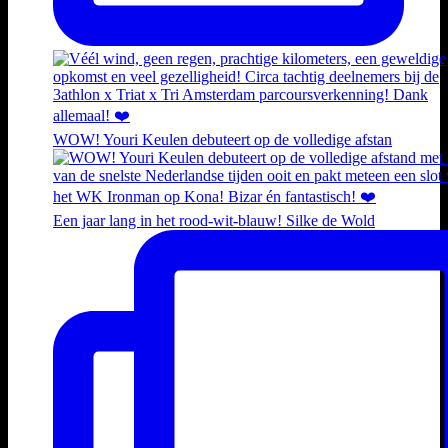
WOW! Youri Keulen debuteert op de volledige afstan
Een jaar lang in het rood-wit-blauw! Silke de Wold