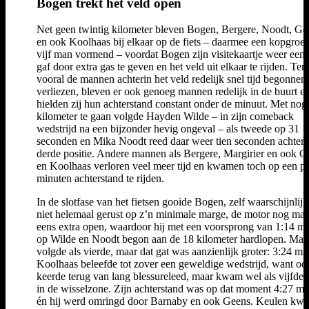
Bogen trekt het veld open
Net geen twintig kilometer bleven Bogen, Bergere, Noodt, Ge
en ook Koolhaas bij elkaar op de fiets – daarmee een kopgroe
vijf man vormend – voordat Bogen zijn visitekaartje weer eens
gaf door extra gas te geven en het veld uit elkaar te rijden. Ter
vooral de mannen achterin het veld redelijk snel tijd begonnen 
verliezen, bleven er ook genoeg mannen redelijk in de buurt e
hielden zij hun achterstand constant onder de minuut. Met nog 
kilometer te gaan volgde Hayden Wilde – in zijn comeback
wedstrijd na een bijzonder hevig ongeval – als tweede op 31
seconden en Mika Noodt reed daar weer tien seconden achter 
derde positie. Andere mannen als Bergere, Margirier en ook G
en Koolhaas verloren veel meer tijd en kwamen toch op een p
minuten achterstand te rijden.
In de slotfase van het fietsen gooide Bogen, zelf waarschijnlij
niet helemaal gerust op z’n minimale marge, de motor nog maa
eens extra open, waardoor hij met een voorsprong van 1:14 m
op Wilde en Noodt begon aan de 18 kilometer hardlopen. Marg
volgde als vierde, maar dat gat was aanzienlijk groter: 3:24 mi
Koolhaas beleefde tot zover een geweldige wedstrijd, want ook
keerde terug van lang blessureleed, maar kwam wel als vijfde 
in de wisselzone. Zijn achterstand was op dat moment 4:27 mi
én hij werd omringd door Barnaby en ook Geens. Keulen kw