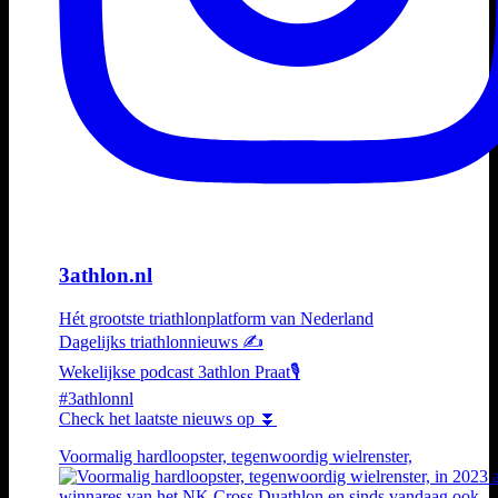
3athlon.nl
Hét grootste triathlonplatform van Nederland
Dagelijks triathlonnieuws ✍️
Wekelijkse podcast 3athlon Praat🎙️
#3athlonnl
Check het laatste nieuws op ⏬
Voormalig hardloopster, tegenwoordig wielrenster,