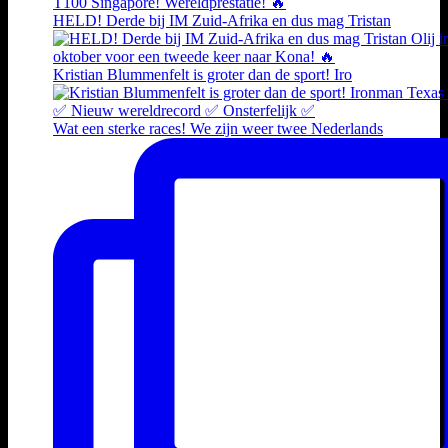
HELD! Derde bij IM Zuid-Afrika en dus mag Tristan
Kristian Blummenfelt is groter dan de sport! Iro
Wat een sterke races! We zijn weer twee Nederlands