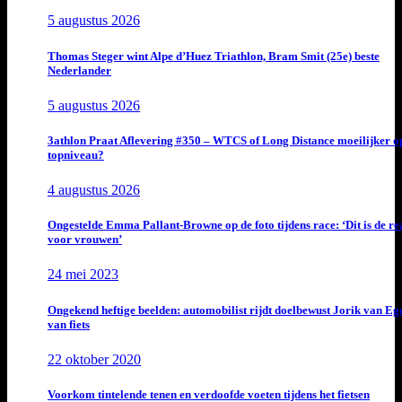
5 augustus 2026
Thomas Steger wint Alpe d’Huez Triathlon, Bram Smit (25e) beste
Nederlander
5 augustus 2026
3athlon Praat Aflevering #350 – WTCS of Long Distance moeilijker o
topniveau?
4 augustus 2026
Ongestelde Emma Pallant-Browne op de foto tijdens race: ‘Dit is de rea
voor vrouwen’
24 mei 2023
Ongekend heftige beelden: automobilist rijdt doelbewust Jorik van E
van fiets
22 oktober 2020
Voorkom tintelende tenen en verdoofde voeten tijdens het fietsen