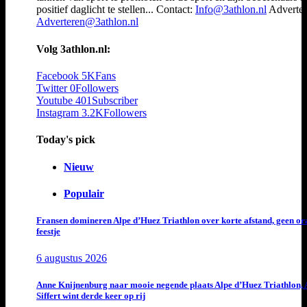
positief daglicht te stellen... Contact:
Info@3athlon.nl
Adverter
Adverteren@3athlon.nl
Volg 3athlon.nl:
Facebook
5K
Fans
Twitter
0
Followers
Youtube
401
Subscriber
Instagram
3.2K
Followers
Today's pick
Nieuw
Populair
Fransen domineren Alpe d’Huez Triathlon over korte afstand, geen or
feestje
6 augustus 2026
Anne Knijnenburg naar mooie negende plaats Alpe d’Huez Triathlon, 
Siffert wint derde keer op rij