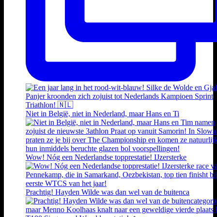
Niet in België, niet in Nederland, maar Hans en Ti
Wow! Nóg een Nederlandse topprestatie! IJzersterke
Prachtig! Hayden Wilde was dan wel van de buitenca