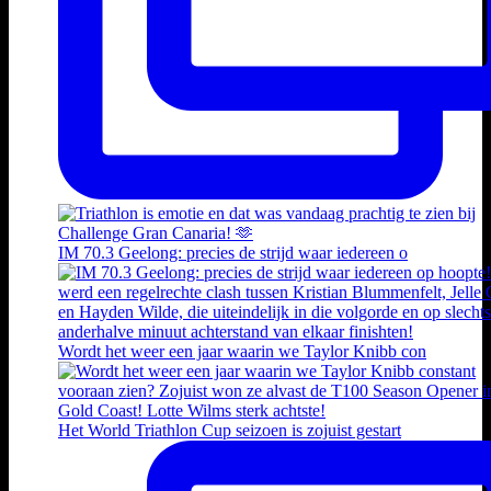
IM 70.3 Geelong: precies de strijd waar iedereen o
Wordt het weer een jaar waarin we Taylor Knibb con
Het World Triathlon Cup seizoen is zojuist gestart