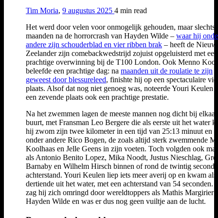
Tim Moria
,
9 augustus 2025
4 min
read
Het werd door velen voor onmogelijk gehouden, maar slechts 
maanden na de horrorcrash van Hayden Wilde –
waar hij onde
andere zijn schouderblad en vier ribben brak
– heeft de Nieuw
Zeelander zijn comebackwedstrijd zojuist opgeluisterd met een
prachtige overwinning bij de T100 London. Ook Menno Kool
beleefde een prachtige dag: na
maanden uit de roulatie te zijn
geweest door blessureleed
, finishte hij op een spectaculaire vi
plaats. Alsof dat nog niet genoeg was, noteerde Youri Keulen 
een zevende plaats ook een prachtige prestatie.
Na het zwemmen lagen de meeste mannen nog dicht bij elkaar
buurt, met Fransman Leo Bergere die als eerste uit het water 
hij zwom zijn twee kilometer in een tijd van 25:13 minuut en 
onder andere Rico Bogen, de zoals altijd sterk zwemmende 
Koolhaas en Jelle Geens in zijn voeten. Toch volgden ook ma
als Antonio Benito Lopez, Mika Noodt, Justus Nieschlag, Gre
Barnaby en Wilhelm Hirsch binnen of rond de twintig second
achterstand. Youri Keulen liep iets meer averij op en kwam als
dertiende uit het water, met een achterstand van 54 seconden.
zag hij zich omringd door wereldtoppers als Mathis Margirier 
Hayden Wilde en was er dus nog geen vuiltje aan de lucht.