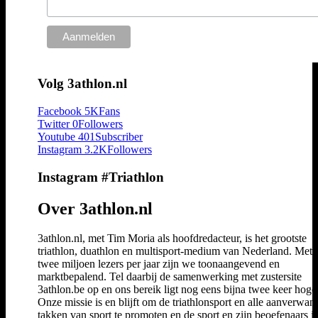
Volg 3athlon.nl
Facebook
5K
Fans
Twitter
0
Followers
Youtube
401
Subscriber
Instagram
3.2K
Followers
Instagram #Triathlon
Over 3athlon.nl
3athlon.nl, met Tim Moria als hoofdredacteur, is het grootste
triathlon, duathlon en multisport-medium van Nederland. Met 
twee miljoen lezers per jaar zijn we toonaangevend en
marktbepalend. Tel daarbij de samenwerking met zustersite
3athlon.be op en ons bereik ligt nog eens bijna twee keer hoger
Onze missie is en blijft om de triathlonsport en alle aanverwan
takken van sport te promoten en de sport en zijn beoefenaars i