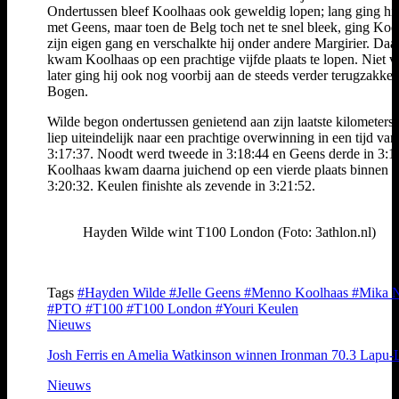
Ondertussen bleef Koolhaas ook geweldig lopen; lang ging hi
met Geens, maar toen de Belg toch net te snel bleek, ging Koo
zijn eigen gang en verschalkte hij onder andere Margirier. Da
kwam Koolhaas op een prachtige vijfde plaats te lopen. Niet v
later ging hij ook nog voorbij aan de steeds verder terugzakke
Bogen.
Wilde begon ondertussen genietend aan zijn laatste kilometers
liep uiteindelijk naar een prachtige overwinning in een tijd van
3:17:37. Noodt werd tweede in 3:18:44 en Geens derde in 3:1
Koolhaas kwam daarna juichend op een vierde plaats binnen i
3:20:32. Keulen finishte als zevende in 3:21:52.
Hayden Wilde wint T100 London (Foto: 3athlon.nl)
Tags
#Hayden Wilde
#Jelle Geens
#Menno Koolhaas
#Mika 
#PTO
#T100
#T100 London
#Youri Keulen
Nieuws
Josh Ferris en Amelia Watkinson winnen Ironman 70.3 Lapu-
Nieuws