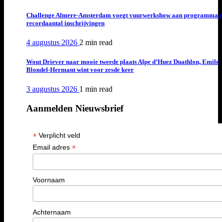
Challenge Almere-Amsterdam voegt vuurwerkshow aan programma t
recordaantal inschrijvingen
4 augustus 2026
2 min
read
Wout Driever naar mooie tweede plaats Alpe d’Huez Duathlon, Emile
Blondel-Hermant wint voor zesde keer
3 augustus 2026
1 min
read
Aanmelden Nieuwsbrief
*
Verplicht veld
*
Email adres
Voornaam
Achternaam