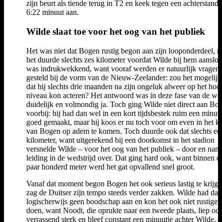
zijn beurt als tiende terug in T2 en keek tegen een achterstand
6:22 minuut aan.
Wilde slaat toe voor het oog van het publiek
Het was niet dat Bogen rustig begon aan zijn looponderdeel, 
het duurde slechts zes kilometer voordat Wilde bij hem aansloo
was indrukwekkend, want vooraf werden er natuurlijk vragen
gesteld bij de vorm van de Nieuw-Zeelander: zou het mogelijk
dat hij slechts drie maanden na zijn ongeluk alweer op het hoo
niveau kon acteren? Het antwoord was in deze fase van de wed
duidelijk en volmondig ja. Toch ging Wilde niet direct aan Bo
voorbij: hij had dan wel in een kort tijdsbestek ruim een minuu
goed gemaakt, maar hij koos er nu toch voor om even in het k
van Bogen op adem te komen. Toch duurde ook dat slechts ee
kilometer, want uitgerekend bij een doorkomst in het stadion
versnelde Wilde – voor het oog van het publiek – door en nam 
leiding in de wedstrijd over. Dat ging hard ook, want binnen e
paar honderd meter werd het gat opvallend snel groot.
Vanaf dat moment begon Bogen het ook serieus lastig te krijg
zag de Duitser zijn tempo steeds verder zakken. Wilde had daa
logischerwijs geen boodschap aan en kon het ook niet rustiger
doen, want Noodt, die oprukte naar een tweede plaats, liep oo
verrassend sterk en bleef constant een minuutje achter Wilde.