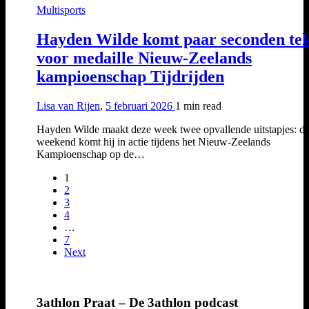
Multisports
Hayden Wilde komt paar seconden te
voor medaille Nieuw-Zeelands
kampioenschap Tijdrijden
Lisa van Rijen
,
5 februari 2026
1 min
read
Hayden Wilde maakt deze week twee opvallende uitstapjes: di
weekend komt hij in actie tijdens het Nieuw-Zeelands
Kampioenschap op de…
1
2
3
4
…
7
Next
3athlon Praat – De 3athlon podcast