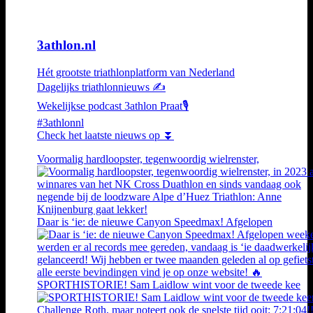
3athlon.nl
Hét grootste triathlonplatform van Nederland
Dagelijks triathlonnieuws ✍️
Wekelijkse podcast 3athlon Praat🎙️
#3athlonnl
Check het laatste nieuws op ⏬
Voormalig hardloopster, tegenwoordig wielrenster,
Daar is ‘ie: de nieuwe Canyon Speedmax! Afgelopen
SPORTHISTORIE! Sam Laidlow wint voor de tweede kee