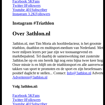
Facebook
5K
Fans
Twitter
0
Followers
Youtube
401
Subscriber
Instagram
3.2K
Followers
Instagram #Triathlon
Over 3athlon.nl
3athlon.nl, met Tim Moria als hoofdredacteur, is het grootste
triathlon, duathlon en multisport-medium van Nederland. Met 
twee miljoen lezers per jaar zijn we toonaangevend en
marktbepalend. Tel daarbij de samenwerking met zustersite
3athlon.be op en ons bereik ligt nog eens bijna twee keer hoger
Onze missie is en blijft om de triathlonsport en alle aanverwan
takken van sport te promoten en de sport en zijn beoefenaars i
positief daglicht te stellen... Contact:
Info@3athlon.nl
Adverter
Adverteren@3athlon.nl
Volg 3athlon.nl:
Facebook
5K
Fans
Twitter
0
Followers
Youtube
401
Subscriber