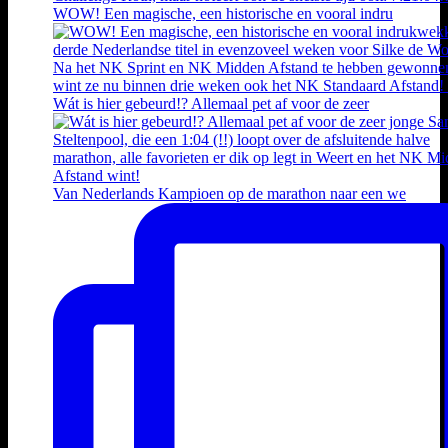
WOW! Een magische, een historische en vooral indru
Wát is hier gebeurd!? Allemaal pet af voor de zeer
Van Nederlands Kampioen op de marathon naar een we