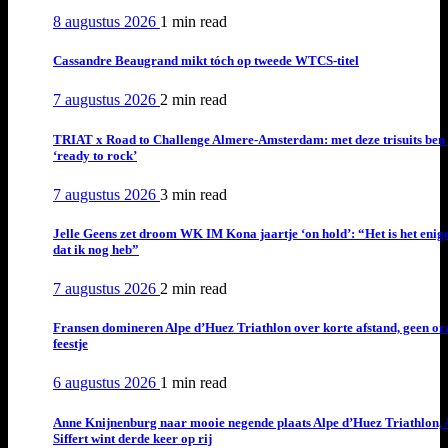
8 augustus 2026
1 min
read
Cassandre Beaugrand mikt tóch op tweede WTCS-titel
7 augustus 2026
2 min
read
TRIAT x Road to Challenge Almere-Amsterdam: met deze trisuits ben 
‘ready to rock’
7 augustus 2026
3 min
read
Jelle Geens zet droom WK IM Kona jaartje ‘on hold’: “Het is het enig
dat ik nog heb”
7 augustus 2026
2 min
read
Fransen domineren Alpe d’Huez Triathlon over korte afstand, geen or
feestje
6 augustus 2026
1 min
read
Anne Knijnenburg naar mooie negende plaats Alpe d’Huez Triathlon, 
Siffert wint derde keer op rij