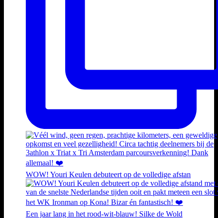
WOW! Youri Keulen debuteert op de volledige afstan
Een jaar lang in het rood-wit-blauw! Silke de Wold