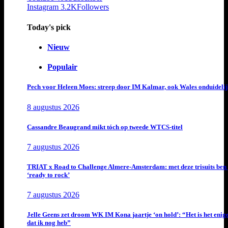
Instagram
3.2K
Followers
Today's pick
Nieuw
Populair
Pech voor Heleen Moes: streep door IM Kalmar, ook Wales onduideli
8 augustus 2026
Cassandre Beaugrand mikt tóch op tweede WTCS-titel
7 augustus 2026
TRIAT x Road to Challenge Almere-Amsterdam: met deze trisuits ben 
‘ready to rock’
7 augustus 2026
Jelle Geens zet droom WK IM Kona jaartje ‘on hold’: “Het is het enig
dat ik nog heb”