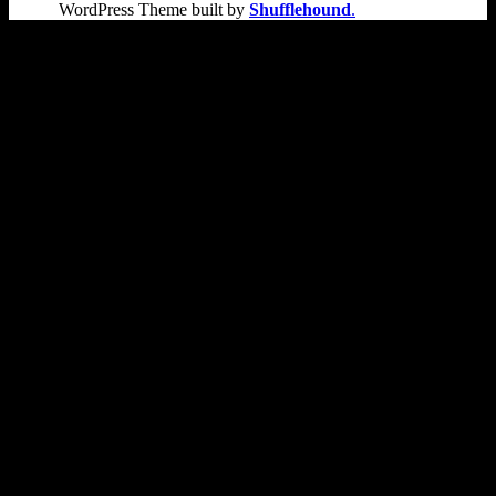
WordPress Theme built by
Shufflehound
.