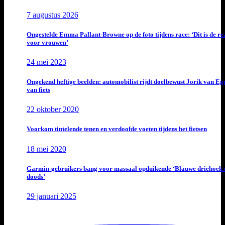
7 augustus 2026
Ongestelde Emma Pallant-Browne op de foto tijdens race: ‘Dit is de rea
voor vrouwen’
24 mei 2023
Ongekend heftige beelden: automobilist rijdt doelbewust Jorik van E
van fiets
22 oktober 2020
Voorkom tintelende tenen en verdoofde voeten tijdens het fietsen
18 mei 2020
Garmin-gebruikers bang voor massaal opduikende ‘Blauwe driehoek 
doods’
29 januari 2025