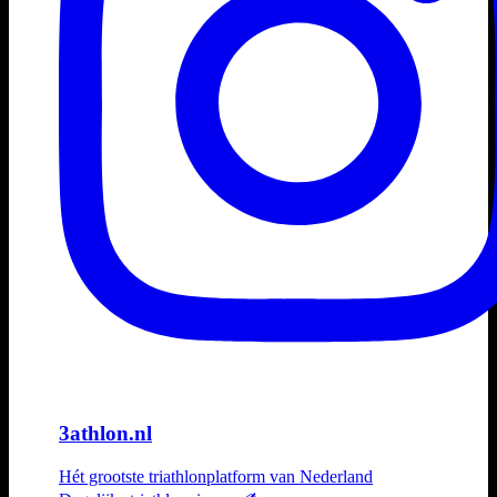
3athlon.nl
Hét grootste triathlonplatform van Nederland