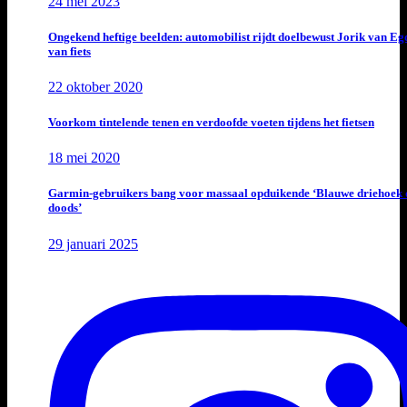
24 mei 2023
Ongekend heftige beelden: automobilist rijdt doelbewust Jorik van E
van fiets
22 oktober 2020
Voorkom tintelende tenen en verdoofde voeten tijdens het fietsen
18 mei 2020
Garmin-gebruikers bang voor massaal opduikende ‘Blauwe driehoek 
doods’
29 januari 2025