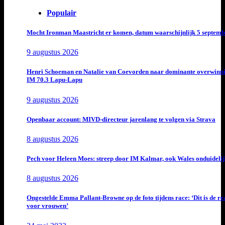
Populair
Mocht Ironman Maastricht er komen, datum waarschijnlijk 5 septemb
9 augustus 2026
Henri Schoeman en Natalie van Coevorden naar dominante overwinn
IM 70.3 Lapu-Lapu
9 augustus 2026
Openbaar account: MIVD-directeur jarenlang te volgen via Strava
8 augustus 2026
Pech voor Heleen Moes: streep door IM Kalmar, ook Wales onduideli
8 augustus 2026
Ongestelde Emma Pallant-Browne op de foto tijdens race: ‘Dit is de rea
voor vrouwen’