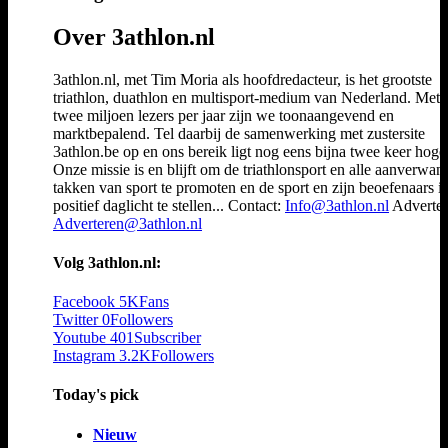
Over 3athlon.nl
3athlon.nl, met Tim Moria als hoofdredacteur, is het grootste
triathlon, duathlon en multisport-medium van Nederland. Met 
twee miljoen lezers per jaar zijn we toonaangevend en
marktbepalend. Tel daarbij de samenwerking met zustersite
3athlon.be op en ons bereik ligt nog eens bijna twee keer hoger
Onze missie is en blijft om de triathlonsport en alle aanverwan
takken van sport te promoten en de sport en zijn beoefenaars i
positief daglicht te stellen... Contact:
Info@3athlon.nl
Adverter
Adverteren@3athlon.nl
Volg 3athlon.nl:
Facebook
5K
Fans
Twitter
0
Followers
Youtube
401
Subscriber
Instagram
3.2K
Followers
Today's pick
Nieuw