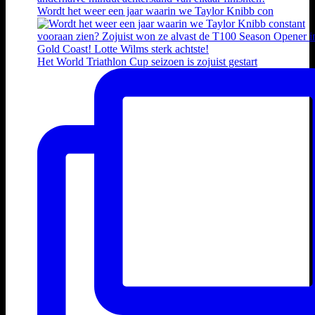
Wordt het weer een jaar waarin we Taylor Knibb con
Het World Triathlon Cup seizoen is zojuist gestart