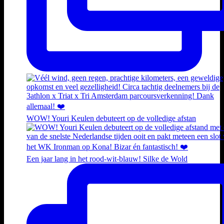
WOW! Youri Keulen debuteert op de volledige afstan
Een jaar lang in het rood-wit-blauw! Silke de Wold