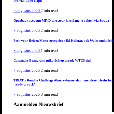
IM 70.3 Lapu-Lapu
9 augustus 2026
2 min
read
Openbaar account: MIVD-directeur jarenlang te volgen via Strava
8 augustus 2026
2 min
read
Pech voor Heleen Moes: streep door IM Kalmar, ook Wales onduideli
8 augustus 2026
1 min
read
Cassandre Beaugrand mikt tóch op tweede WTCS-titel
7 augustus 2026
2 min
read
TRIAT x Road to Challenge Almere-Amsterdam: met deze trisuits ben 
‘ready to rock’
7 augustus 2026
3 min
read
Aanmelden Nieuwsbrief