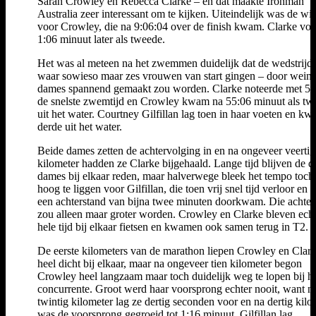
Sarah Crowley en Rebecca Clarke – en dat maakte Ironman
Australia zeer interessant om te kijken. Uiteindelijk was de win
voor Crowley, die na 9:06:04 over de finish kwam. Clarke vo
1:06 minuut later als tweede.
Het was al meteen na het zwemmen duidelijk dat de wedstrijd
waar sowieso maar zes vrouwen van start gingen – door weini
dames spannend gemaakt zou worden. Clarke noteerde met 53
de snelste zwemtijd en Crowley kwam na 55:06 minuut als tw
uit het water. Courtney Gilfillan lag toen in haar voeten en kw
derde uit het water.
Beide dames zetten de achtervolging in en na ongeveer veertig
kilometer hadden ze Clarke bijgehaald. Lange tijd blijven de d
dames bij elkaar reden, maar halverwege bleek het tempo toch 
hoog te liggen voor Gilfillan, die toen vrij snel tijd verloor en 
een achterstand van bijna twee minuten doorkwam. Die achter
zou alleen maar groter worden. Crowley en Clarke bleven echt
hele tijd bij elkaar fietsen en kwamen ook samen terug in T2.
De eerste kilometers van de marathon liepen Crowley en Clar
heel dicht bij elkaar, maar na ongeveer tien kilometer begon
Crowley heel langzaam maar toch duidelijk weg te lopen bij h
concurrente. Groot werd haar voorsprong echter nooit, want n
twintig kilometer lag ze dertig seconden voor en na dertig kilo
was de voorsprong gegroeid tot 1:16 minuut. Gilfillan lag