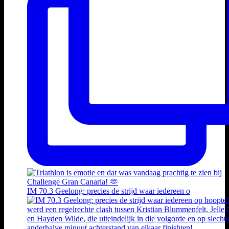
IM 70.3 Geelong: precies de strijd waar iedereen o