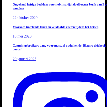
Ongekend heftige beelden: automobilist rijdt doelbewust Jorik van E
van fiets
22 oktober 2020
Voorkom tintelende tenen en verdoofde voeten tijdens het fietsen
18 mei 2020
Garmin-gebruikers bang voor massaal opduikende ‘Blauwe driehoek 
doods’
29 januari 2025