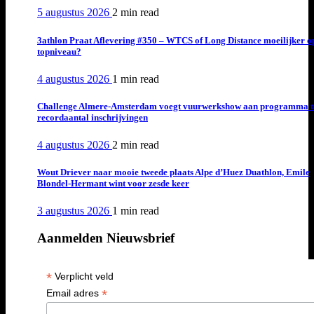
5 augustus 2026
2 min
read
3athlon Praat Aflevering #350 – WTCS of Long Distance moeilijker o
topniveau?
4 augustus 2026
1 min
read
Challenge Almere-Amsterdam voegt vuurwerkshow aan programma t
recordaantal inschrijvingen
4 augustus 2026
2 min
read
Wout Driever naar mooie tweede plaats Alpe d’Huez Duathlon, Emile
Blondel-Hermant wint voor zesde keer
3 augustus 2026
1 min
read
Aanmelden Nieuwsbrief
*
Verplicht veld
*
Email adres