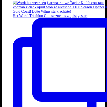
Het World Triathlon Cup seizoen is zojuist gestart