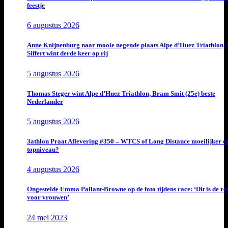
feestje
6 augustus 2026
Anne Knijnenburg naar mooie negende plaats Alpe d’Huez Triathlon, 
Siffert wint derde keer op rij
5 augustus 2026
Thomas Steger wint Alpe d’Huez Triathlon, Bram Smit (25e) beste
Nederlander
5 augustus 2026
3athlon Praat Aflevering #350 – WTCS of Long Distance moeilijker o
topniveau?
4 augustus 2026
Ongestelde Emma Pallant-Browne op de foto tijdens race: ‘Dit is de rea
voor vrouwen’
24 mei 2023