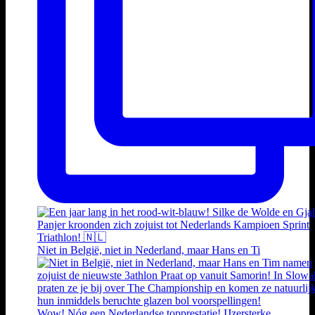
Niet in België, niet in Nederland, maar Hans en Ti
Wow! Nóg een Nederlandse topprestatie! IJzersterke