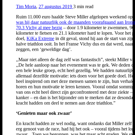
Tim Moria
,
27 augustus 2019
3 min
read
Ruim 11.000 euro haalde Steve Miller afgelopen weekend op
was hij daar natuurlijk ook de maanden voorafgaand aan Iron
70.3 Vichy al mee bezig
– door 1.9 kilometer te zwemmen, 90
kilometer te fietsen en 21.1 kilometer hard te lopen. Voor het 
doel,
KiKa Extreme
in dit geval, stond hij aan de start van zijn
halve triathlon ooit. In het Franse Vichy dus en dat werd, naar
zeggen, een ‘geweldige dag’.
,,Maar niet alleen de dag zelf was fantastisch”, steekt Miller v
,,De hele aanloop naar het evenement was te gek. We deden di
een hele leuke groep, echt heel gezellig. We hadden natuurlijk
allemaal dezelfde motivatie: iets doen voor het goede doel. He
heel inspirend om met deze mensen samen te zijn, hun verhale
horen en hun motivatie te leren kennen. Vooral omdat sommig
van ons echt heel direct zijn geconfronteerd met deze ziekte –
kanker – en dan is het bijzonder om te merken dat ze desonda
kracht hadden om deel te nemen aan deze triathlon.”
‘Genieten maar ook zwaar’
En kracht hadden ze wel nodig, want ondanks dat Miller zelf h
erg genoot van de race, had hij het ook – vooral tijdens het lo
zwaar. ,,Toen we begonnen, was het maar acht graden. We st