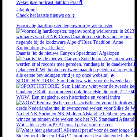
Wekelijkse podcast 3athlon Praat🎙️
#3athlonnl
Check het laatste nieuws op ⏬
Voormalig hardloopster, tegenwoordig wielrenster,
Daar is ‘ie: de nieuwe Canyon Speedmax! Afgelopen
SPORTHISTORIE! Sam Laidlow wint voor de tweede kee
WOW! Een magische, een historische en vooral indru
Wát is hier gebeurd!? Allemaal pet af voor de zeer