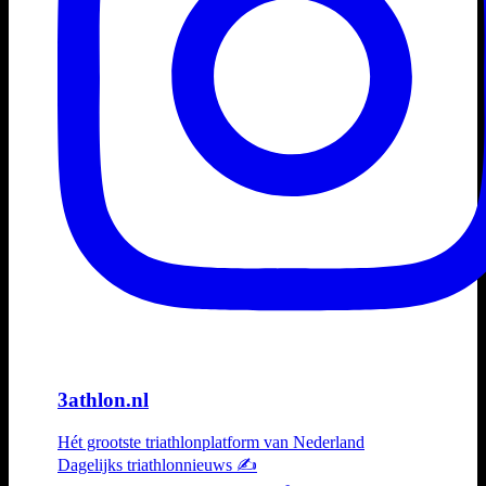
3athlon.nl
Hét grootste triathlonplatform van Nederland
Dagelijks triathlonnieuws ✍️