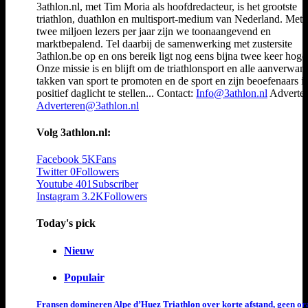
3athlon.nl, met Tim Moria als hoofdredacteur, is het grootste
triathlon, duathlon en multisport-medium van Nederland. Met 
twee miljoen lezers per jaar zijn we toonaangevend en
marktbepalend. Tel daarbij de samenwerking met zustersite
3athlon.be op en ons bereik ligt nog eens bijna twee keer hoger
Onze missie is en blijft om de triathlonsport en alle aanverwan
takken van sport te promoten en de sport en zijn beoefenaars i
positief daglicht te stellen... Contact:
Info@3athlon.nl
Adverter
Adverteren@3athlon.nl
Volg 3athlon.nl:
Facebook
5K
Fans
Twitter
0
Followers
Youtube
401
Subscriber
Instagram
3.2K
Followers
Today's pick
Nieuw
Populair
Fransen domineren Alpe d’Huez Triathlon over korte afstand, geen or