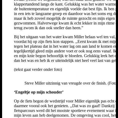
klappertandend langs de kant. Gelukkig was het water warmer
de buitentemperatuur en eigenlijk voelde dat best fijn. Ik ben g
in een iets te langzame groep en daardoor was het soms erg dr
maar ik heb zoveel mogelijk de ruimte gezocht en mijn eigen r
gezwommen. Halverwege kwam ik echt lekker in mijn ritme e
terug zwom ik dan ook sneller dan heen.”
Bij het uitgaan van het water kwam Miller helaas wel ten val,
voordat hij op zijn fiets kon stappen. ,,Eerst kwam ik met mijn
tegen het plateau dat in het water lag om aan land te komen en
tegelijkertijd gleed mijn andere voet er ook nog eens vanaf. Ik 
en mijn knie begon behoorlijk te bloeden. Gelukkig leek het er
dan het was en heb ik er uiteindelijk niet heel veel last van geh
(tekst gaat verder onder foto)
Steve Miller uitzinnig van vreugde over de finish. (Fot
‘Engeltje op mijn schouder’
Op de fiets begon de wedstrijd voor Miller eigenlijk pas echt e
daarmee vooral ook het genieten. ,,Dat was zo gaaf! Dankzij h
fietsparcours werd dit het mooiste sportieve evenement waar ik
mijn leven aan heb deelgenomen. De omgeving was cool, het