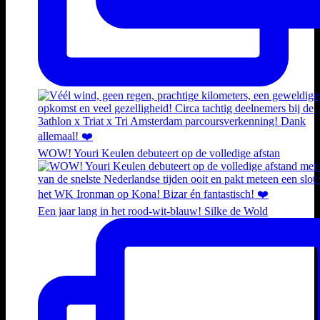
WOW! Youri Keulen debuteert op de volledige afstan
Een jaar lang in het rood-wit-blauw! Silke de Wold