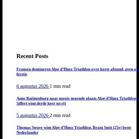
Recent Posts
Fransen domineren Alpe d’Huez Triathlon over korte afstand, geen or
feestje
6 augustus 2026
1 min
read
Anne Knijnenburg naar mooie negende plaats Alpe d’Huez Triathlon, 
Siffert wint derde keer op rij
5 augustus 2026
2 min
read
Thomas Steger wint Alpe d’Huez Triathlon, Bram Smit (25e) beste
Nederlander