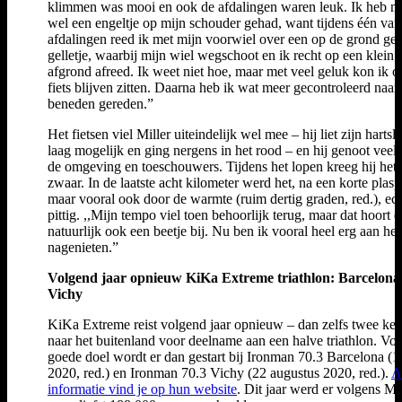
klimmen was mooi en ook de afdalingen waren leuk. Ik heb n
wel een engeltje op mijn schouder gehad, want tijdens één van
afdalingen reed ik met mijn voorwiel over een op de grond ge
gelletje, waarbij mijn wiel wegschoot en ik recht op een klein 
afgrond afreed. Ik weet niet hoe, maar met veel geluk kon ik o
fiets blijven zitten. Daarna heb ik wat meer gecontroleerd naar
beneden gereden.”
Het fietsen viel Miller uiteindelijk wel mee – hij liet zijn hartsl
laag mogelijk en ging nergens in het rood – en hij genoot veel
de omgeving en toeschouwers. Tijdens het lopen kreeg hij het
zwaar. In de laatste acht kilometer werd het, na een korte plas
maar vooral ook door de warmte (ruim dertig graden, red.), ec
pittig. ,,Mijn tempo viel toen behoorlijk terug, maar dat hoort e
natuurlijk ook een beetje bij. Nu ben ik vooral heel erg aan het
nagenieten.”
Volgend jaar opnieuw KiKa Extreme triathlon: Barcelona
Vichy
KiKa Extreme reist volgend jaar opnieuw – dan zelfs twee kee
naar het buitenland voor deelname aan een halve triathlon. Voo
goede doel wordt er dan gestart bij Ironman 70.3 Barcelona (1
2020, red.) en Ironman 70.3 Vichy (22 augustus 2020, red.).
A
informatie vind je op hun website
. Dit jaar werd er volgens Mil