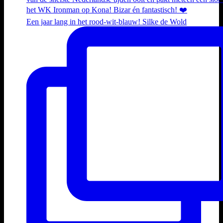
Een jaar lang in het rood-wit-blauw! Silke de Wold