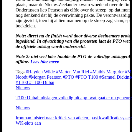
plaats, maar de Nieuw-Zeelander kwam woedend over de finis
Ondertussen liep Pearson als elfde over de streep, op dat mom
nog denkend dat hij de overwinning pakte. De verontwaardigi
zijn gezicht, toen hij al tien mannen op de streep zag staan, spr
boekdelen.
Note: direct na de finish werd door diverse deelnemers protes
ingediend. In afwachting van die protesten laat de PTO wete
de officiële uitslag wordt onderzocht.
Note 2: niet veel later haalde de PTO de volledige uitslagenlij
offline.
Lees hier meer
.
Tags
#Hayden Wilde
#Marten Van Riel
#Mathis Margirier
#M
Noodt
#Morgan Pearson
#PTO
#PTO T100
#Samuel Dickins
#T100
#T100 Dubai
Nieuws
T100 Dubai: uitslagen volledig uit app, wat gaat er nu gebeur
Nieuws
Ironman luistert naar kritiek van atleten, past kwalificatiesyste
WK-slots aan