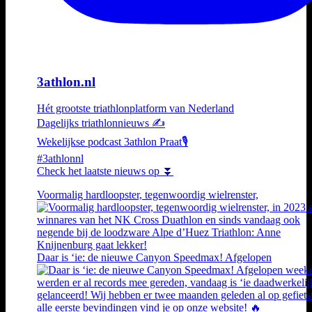
3athlon.nl
Hét grootste triathlonplatform van Nederland
Dagelijks triathlonnieuws ✍️
Wekelijkse podcast 3athlon Praat🎙️
#3athlonnl
Check het laatste nieuws op ⏬
Voormalig hardloopster, tegenwoordig wielrenster,
Daar is ‘ie: de nieuwe Canyon Speedmax! Afgelopen