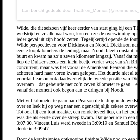
Wilde, die dit seizoen vijf keer eerder van start ging bij een T1
wedstrijd en ze allemaal won, kon een zesde overwinning op ri
ieder geval uit zijn hoofd zetten. Tegelijkertijd opende de fout
Wilde perspectieven voor Dickinson en Noodt. Dickinson nam
eerste loopkilometers de leiding, maar Noodt bleef constant in
buurt en kwam na zo’n zeven kilometer langszij. Vanaf dat m
liep de Duitser steeds een klein beetje verder weg van z’n Brit
concurrent, maar was het vooral de Amerikaan Pearson die va
achteren hard naar voren kwam gelopen. Het duurde niet al te 
voordat Pearson ook daadwerkelijk de tweede positie van Dic
overnam – dat gebeurde met zo’n zeven kilometer te gaan – en
vanaf dat moment ook begon aan te dringen bij Noodt.
Met vijf kilometer te gaan nam Pearson de leiding in de wedstr
over en leek hij op weg naar een ogenschijnlijk zekere overwi
Tot ook hij een fout maakte, een ronde teveel liep, en het toch
was die als eerste over de streep kwam. Dat gebeurde in een ti
3:07:30. Vincent Luis werd tweede in 3:09:19 en Samuel Dic
derde in 3:09:47.
Door de krankzinnige ontknoping finishte Wilde nog op een vi