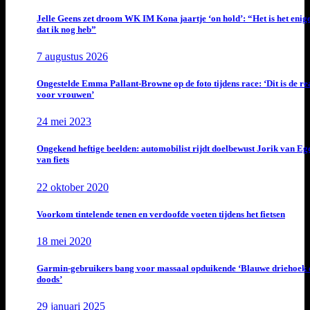
Jelle Geens zet droom WK IM Kona jaartje ‘on hold’: “Het is het enig
dat ik nog heb”
7 augustus 2026
Ongestelde Emma Pallant-Browne op de foto tijdens race: ‘Dit is de rea
voor vrouwen’
24 mei 2023
Ongekend heftige beelden: automobilist rijdt doelbewust Jorik van E
van fiets
22 oktober 2020
Voorkom tintelende tenen en verdoofde voeten tijdens het fietsen
18 mei 2020
Garmin-gebruikers bang voor massaal opduikende ‘Blauwe driehoek 
doods’
29 januari 2025