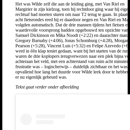
Het was Wilde zelf die aan de leiding ging, met Van Riel en
Margirier in zijn kielzog, toen hij rechtdoor ging waar hij eigen
rechtsaf had moeten sturen om naar T2 terug te gaan. In plaats
acht fietsrondes reed hij er daardoor negen en Van Riel en Mar
volgden automatisch. Dat de drie mannen tijdens het fietsen ee
waardevolle voorsprong hadden opgebouwd ten opzichte van
Samuel Dickinson en Mika Noodt (+2:22) en daarachter mann
Gregory Barnaby (+4:06), Jonas Schomburg (+4:28), Morgan
Pearson (+5:28), Vincent Luis (+5:32) en Felipe Azevedo (+6:
werd in één klap teniet gedaan, want bij het starten van de run
waren de drie koplopers terugverwezen naar een plek bijna vol
achteraan het veld, met een achterstand van ruim acht minuten
frustratie was – logischerwijs – duidelijk zichtbaar en het was 
opvallend hoe lang het duurde voor Wilde leek door te hebben
er nu eigenlijk gebeurd was.
Tekst gaat verder onder afbeelding