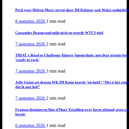
Pech voor Heleen Moes: streep door IM Kalmar, ook Wales onduideli
8 augustus 2026
1 min
read
Cassandre Beaugrand mikt tóch op tweede WTCS-titel
7 augustus 2026
2 min
read
TRIAT x Road to Challenge Almere-Amsterdam: met deze trisuits ben 
‘ready to rock’
7 augustus 2026
3 min
read
Jelle Geens zet droom WK IM Kona jaartje ‘on hold’: “Het is het enig
dat ik nog heb”
7 augustus 2026
2 min
read
Fransen domineren Alpe d’Huez Triathlon over korte afstand, geen or
feestje
6 augustus 2026
1 min
read