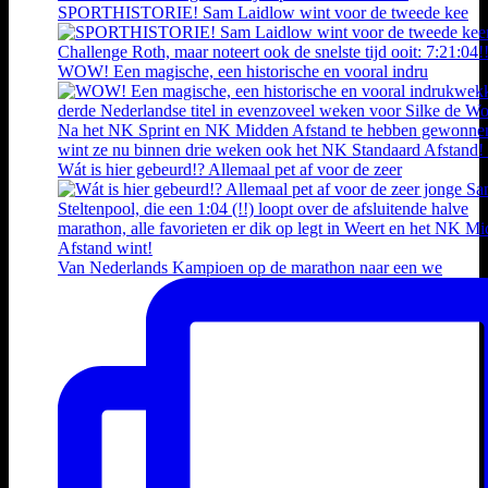
SPORTHISTORIE! Sam Laidlow wint voor de tweede kee
WOW! Een magische, een historische en vooral indru
Wát is hier gebeurd!? Allemaal pet af voor de zeer
Van Nederlands Kampioen op de marathon naar een we