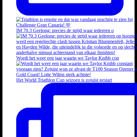
IM 70.3 Geelong: precies de strijd waar iedereen o
Wordt het weer een jaar waarin we Taylor Knibb con
Het World Triathlon Cup seizoen is zojuist gestart