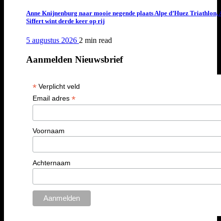
Anne Knijnenburg naar mooie negende plaats Alpe d’Huez Triathlon, 
Siffert wint derde keer op rij
5 augustus 2026
2 min
read
Aanmelden Nieuwsbrief
*
Verplicht veld
*
Email adres
Voornaam
Achternaam