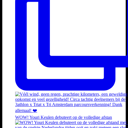
WOW! Youri Keulen debuteert op de volledige afstan