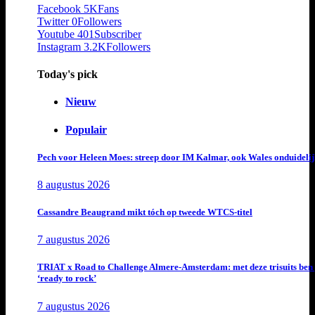
Facebook
5K
Fans
Twitter
0
Followers
Youtube
401
Subscriber
Instagram
3.2K
Followers
Today's pick
Nieuw
Populair
Pech voor Heleen Moes: streep door IM Kalmar, ook Wales onduideli
8 augustus 2026
Cassandre Beaugrand mikt tóch op tweede WTCS-titel
7 augustus 2026
TRIAT x Road to Challenge Almere-Amsterdam: met deze trisuits ben 
‘ready to rock’
7 augustus 2026