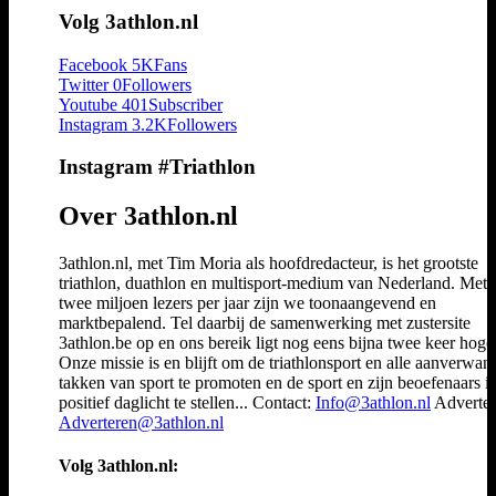
Volg 3athlon.nl
Facebook
5K
Fans
Twitter
0
Followers
Youtube
401
Subscriber
Instagram
3.2K
Followers
Instagram #Triathlon
Over 3athlon.nl
3athlon.nl, met Tim Moria als hoofdredacteur, is het grootste
triathlon, duathlon en multisport-medium van Nederland. Met 
twee miljoen lezers per jaar zijn we toonaangevend en
marktbepalend. Tel daarbij de samenwerking met zustersite
3athlon.be op en ons bereik ligt nog eens bijna twee keer hoger
Onze missie is en blijft om de triathlonsport en alle aanverwan
takken van sport te promoten en de sport en zijn beoefenaars i
positief daglicht te stellen... Contact:
Info@3athlon.nl
Adverter
Adverteren@3athlon.nl
Volg 3athlon.nl: