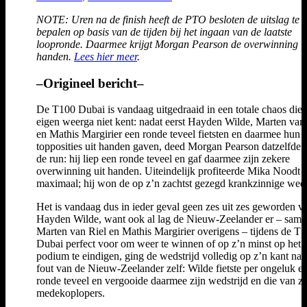
NOTE: Uren na de finish heeft de PTO besloten de uitslag te
bepalen op basis van de tijden bij het ingaan van de laatste
loopronde. Daarmee krijgt Morgan Pearson de overwinning i
handen.
Lees hier meer
.
–Origineel bericht–
De T100 Dubai is vandaag uitgedraaid in een totale chaos die 
eigen weerga niet kent: nadat eerst Hayden Wilde, Marten van
en Mathis Margirier een ronde teveel fietsten en daarmee hun
topposities uit handen gaven, deed Morgan Pearson datzelfde t
de run: hij liep een ronde teveel en gaf daarmee zijn zekere
overwinning uit handen. Uiteindelijk profiteerde Mika Noodt
maximaal; hij won de op z’n zachtst gezegd krankzinnige weds
Het is vandaag dus in ieder geval geen zes uit zes geworden v
Hayden Wilde, want ook al lag de Nieuw-Zeelander er – same
Marten van Riel en Mathis Margirier overigens – tijdens de T
Dubai perfect voor om weer te winnen of op z’n minst op het
podium te eindigen, ging de wedstrijd volledig op z’n kant na 
fout van de Nieuw-Zeelander zelf: Wilde fietste per ongeluk e
ronde teveel en vergooide daarmee zijn wedstrijd en die van zi
medekoplopers.