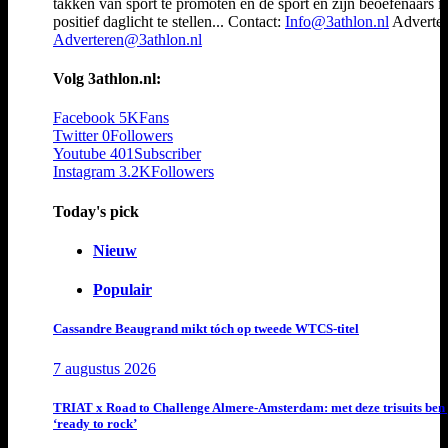
takken van sport te promoten en de sport en zijn beoefenaars i
positief daglicht te stellen... Contact:
Info@3athlon.nl
Adverter
Adverteren@3athlon.nl
Volg 3athlon.nl:
Facebook
5K
Fans
Twitter
0
Followers
Youtube
401
Subscriber
Instagram
3.2K
Followers
Today's pick
Nieuw
Populair
Cassandre Beaugrand mikt tóch op tweede WTCS-titel
7 augustus 2026
TRIAT x Road to Challenge Almere-Amsterdam: met deze trisuits ben 
‘ready to rock’