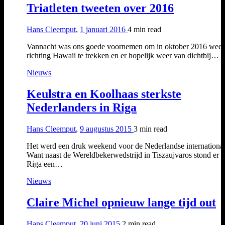
Triatleten tweeten over 2016
Hans Cleemput
,
1 januari 2016
4 min
read
Vannacht was ons goede voornemen om in oktober 2016 weer
richting Hawaii te trekken en er hopelijk weer van dichtbij…
Nieuws
Keulstra en Koolhaas sterkste
Nederlanders in Riga
Hans Cleemput
,
9 augustus 2015
3 min
read
Het werd een druk weekend voor de Nederlandse international
Want naast de Wereldbekerwedstrijd in Tiszaujvaros stond er i
Riga een…
Nieuws
Claire Michel opnieuw lange tijd out
Hans Cleemput
,
20 juni 2015
2 min
read