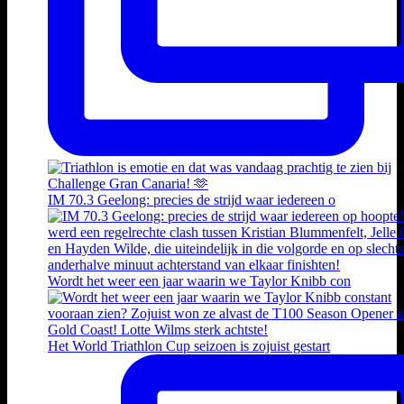
IM 70.3 Geelong: precies de strijd waar iedereen o
Wordt het weer een jaar waarin we Taylor Knibb con
Het World Triathlon Cup seizoen is zojuist gestart