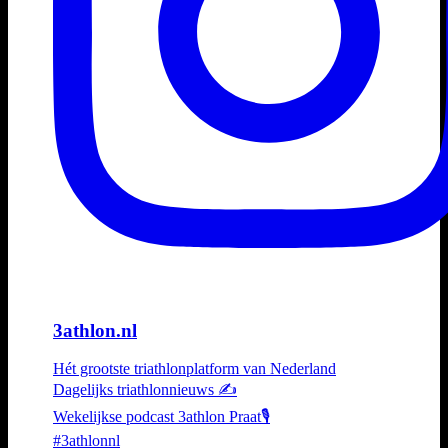
3athlon.nl
Hét grootste triathlonplatform van Nederland
Dagelijks triathlonnieuws ✍️
Wekelijkse podcast 3athlon Praat🎙️
#3athlonnl