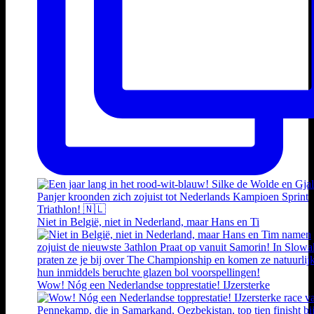
Niet in België, niet in Nederland, maar Hans en Ti
Wow! Nóg een Nederlandse topprestatie! IJzersterke