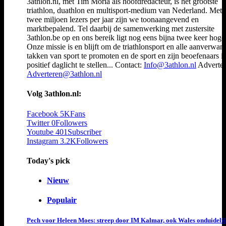
3athlon.nl, met Tim Moria als hoofdredacteur, is het grootste
triathlon, duathlon en multisport-medium van Nederland. Met 
twee miljoen lezers per jaar zijn we toonaangevend en
marktbepalend. Tel daarbij de samenwerking met zustersite
3athlon.be op en ons bereik ligt nog eens bijna twee keer hoger
Onze missie is en blijft om de triathlonsport en alle aanverwan
takken van sport te promoten en de sport en zijn beoefenaars i
positief daglicht te stellen... Contact:
Info@3athlon.nl
Adverter
Adverteren@3athlon.nl
Volg 3athlon.nl:
Facebook
5K
Fans
Twitter
0
Followers
Youtube
401
Subscriber
Instagram
3.2K
Followers
Today's pick
Nieuw
Populair
Pech voor Heleen Moes: streep door IM Kalmar, ook Wales onduideli