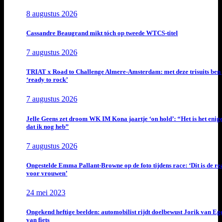
8 augustus 2026
Cassandre Beaugrand mikt tóch op tweede WTCS-titel
7 augustus 2026
TRIAT x Road to Challenge Almere-Amsterdam: met deze trisuits ben 
‘ready to rock’
7 augustus 2026
Jelle Geens zet droom WK IM Kona jaartje ‘on hold’: “Het is het enig
dat ik nog heb”
7 augustus 2026
Ongestelde Emma Pallant-Browne op de foto tijdens race: ‘Dit is de rea
voor vrouwen’
24 mei 2023
Ongekend heftige beelden: automobilist rijdt doelbewust Jorik van E
van fiets