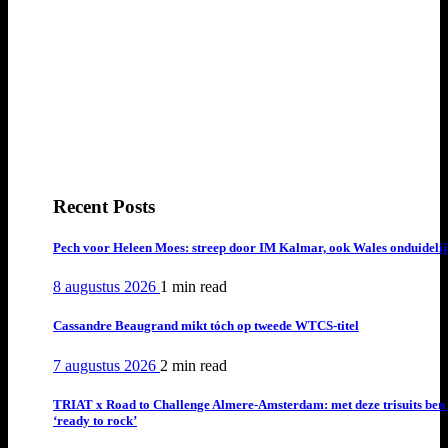
Recent Posts
Pech voor Heleen Moes: streep door IM Kalmar, ook Wales onduideli
8 augustus 2026
1 min
read
Cassandre Beaugrand mikt tóch op tweede WTCS-titel
7 augustus 2026
2 min
read
TRIAT x Road to Challenge Almere-Amsterdam: met deze trisuits ben 
‘ready to rock’