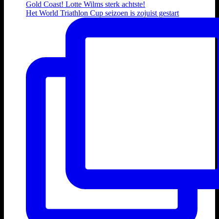
Het World Triathlon Cup seizoen is zojuist gestart