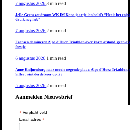
7 augustus 2026
3 min
read
Jelle Geens zet droom WK IM Kona jaartje ‘on hold’: “Het is het enig
dat ik nog heb”
7 augustus 2026
2 min
read
Fransen domineren Alpe d’Huez Triathlon over korte afstand, geen or
feestje
6 augustus 2026
1 min
read
Anne Knijnenburg naar mooie negende plaats Alpe d’Huez Triathlon, 
Siffert wint derde keer op rij
5 augustus 2026
2 min
read
Aanmelden Nieuwsbrief
*
Verplicht veld
*
Email adres