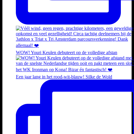
WOW! Youri Keulen debuteert op de volledige afstan
Een jaar lang in het rood-wit-blauw! Silke de Wold