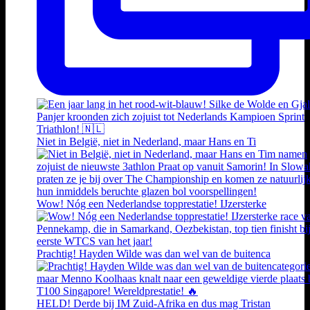
Niet in België, niet in Nederland, maar Hans en Ti
Wow! Nóg een Nederlandse topprestatie! IJzersterke
Prachtig! Hayden Wilde was dan wel van de buitenca
HELD! Derde bij IM Zuid-Afrika en dus mag Tristan