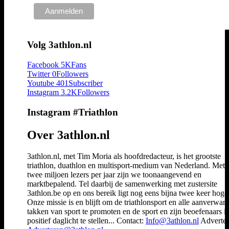
Volg 3athlon.nl
Facebook
5K
Fans
Twitter
0
Followers
Youtube
401
Subscriber
Instagram
3.2K
Followers
Instagram #Triathlon
Over 3athlon.nl
3athlon.nl, met Tim Moria als hoofdredacteur, is het grootste
triathlon, duathlon en multisport-medium van Nederland. Met 
twee miljoen lezers per jaar zijn we toonaangevend en
marktbepalend. Tel daarbij de samenwerking met zustersite
3athlon.be op en ons bereik ligt nog eens bijna twee keer hoger
Onze missie is en blijft om de triathlonsport en alle aanverwan
takken van sport te promoten en de sport en zijn beoefenaars i
positief daglicht te stellen... Contact:
Info@3athlon.nl
Adverter