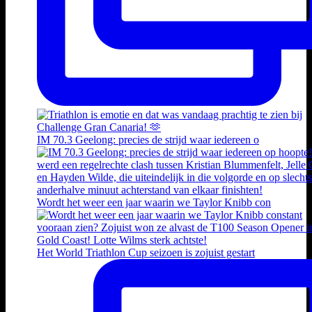
IM 70.3 Geelong: precies de strijd waar iedereen o
Wordt het weer een jaar waarin we Taylor Knibb con
Het World Triathlon Cup seizoen is zojuist gestart