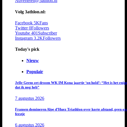
Adverteren@3athlon.nl
Volg 3athlon.nl:
Facebook
5K
Fans
Twitter
0
Followers
Youtube
401
Subscriber
Instagram
3.2K
Followers
Today's pick
Nieuw
Populair
Jelle Geens zet droom WK IM Kona jaartje ‘on hold’: “Het is het enig
dat ik nog heb”
7 augustus 2026
Fransen domineren Alpe d’Huez Triathlon over korte afstand, geen or
feestje
6 augustus 2026