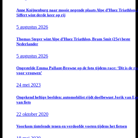
Anne Knijnenburg naar mooie negende plaats Alpe d’Huez Triathlon, 
Siffert wint derde keer op rij
5 augustus 2026
Thomas Steger wint Alpe d’Huez Triathlon, Bram Smit (25e) beste
Nederlander
5 augustus 2026
Ongestelde Emma Pallant-Browne op de foto tijdens race: ‘Dit is de rea
voor vrouwen’
24 mei 2023
Ongekend heftige beelden: automobilist rijdt doelbewust Jorik van E
van fiets
22 oktober 2020
Voorkom tintelende tenen en verdoofde voeten tijdens het fietsen