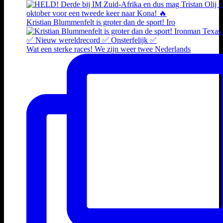
Kristian Blummenfelt is groter dan de sport! Iro
Wat een sterke races! We zijn weer twee Nederlands