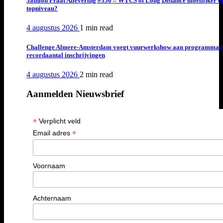
3athlon Praat Aflevering #350 – WTCS of Long Distance moeilijker o
topniveau?
4 augustus 2026
1 min
read
Challenge Almere-Amsterdam voegt vuurwerkshow aan programma t
recordaantal inschrijvingen
4 augustus 2026
2 min
read
Aanmelden Nieuwsbrief
*
Verplicht veld
*
Email adres
Voornaam
Achternaam