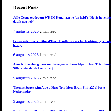
Recent Posts
Jelle Geens zet droom WK IM Kona jaartje ‘on hold’: “Het is het enig
dat ik nog heb”
7 augustus 2026
2 min
read
Fransen domineren Alpe d’Huez Triathlon over korte afstand, geen or
feestje
6 augustus 2026
1 min
read
Anne Knijnenburg naar mooie negende plaats Alpe d’Huez Triathlon, 
Siffert wint derde keer op rij
5 augustus 2026
2 min
read
Thomas Steger wint Alpe d’Huez Triathlon, Bram Smit (25e) beste
Nederlander
5 augustus 2026
2 min
read