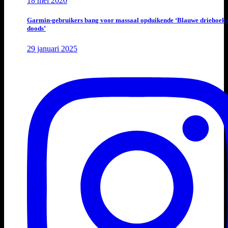
18 mei 2020
Garmin-gebruikers bang voor massaal opduikende ‘Blauwe driehoek 
doods’
29 januari 2025