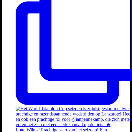
Lotte Wilms! Prachtige start van het seizoen! Een