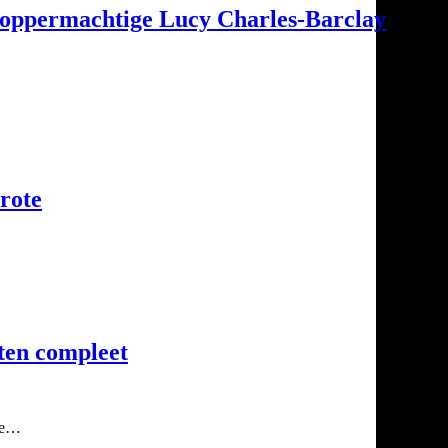
 oppermachtige Lucy Charles-Barclay
rote
ten compleet
 de…