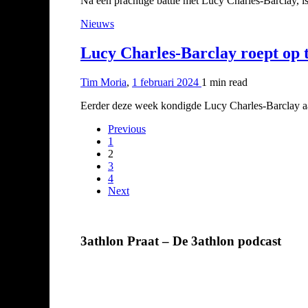
Na een prachtige battle met Lucy Charles-Barclay,
Nieuws
Lucy Charles-Barclay roept op t
Tim Moria
,
1 februari 2024
1 min
read
Eerder deze week kondigde Lucy Charles-Barclay aan
Previous
1
2
3
4
Next
3athlon Praat – De 3athlon podcast