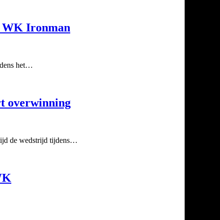
oor WK Ironman
ijdens het…
rt overwinning
ijd de wedstrijd tijdens…
 WK