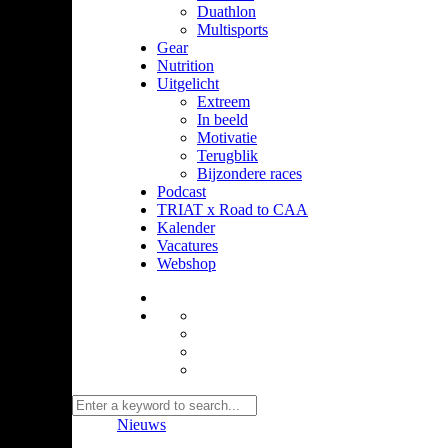
Duathlon
Multisports
Gear
Nutrition
Uitgelicht
Extreem
In beeld
Motivatie
Terugblik
Bijzondere races
Podcast
TRIAT x Road to CAA
Kalender
Vacatures
Webshop
Nieuws