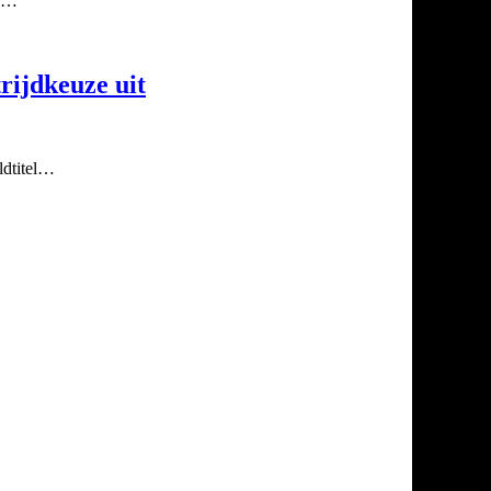
mi…
rijdkeuze uit
ldtitel…