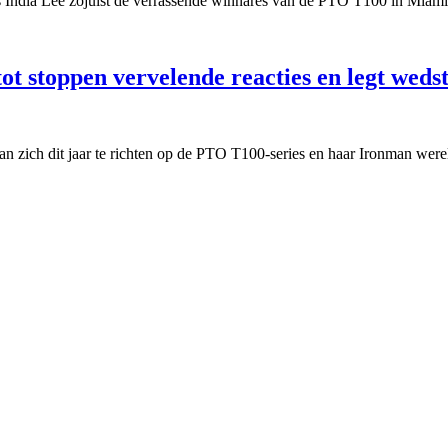
 is India Lee zojuist de verrassende winnares van de PTO T100 in Mia
ot stoppen vervelende reacties en legt wedst
 zich dit jaar te richten op de PTO T100-series en haar Ironman were