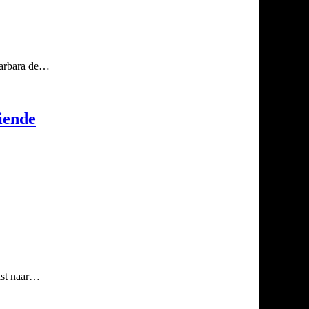
Barbara de…
iende
ist naar…