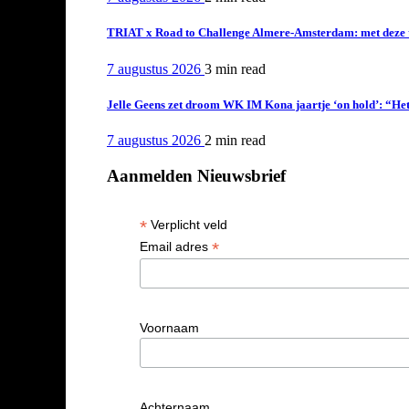
TRIAT x Road to Challenge Almere-Amsterdam: met deze tri
7 augustus 2026
3 min
read
Jelle Geens zet droom WK IM Kona jaartje ‘on hold’: “Het i
7 augustus 2026
2 min
read
Aanmelden Nieuwsbrief
*
Verplicht veld
*
Email adres
Voornaam
Achternaam