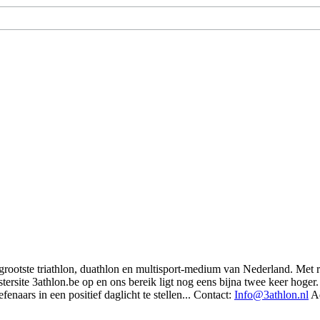
t grootste triathlon, duathlon en multisport-medium van Nederland. Met 
rsite 3athlon.be op en ons bereik ligt nog eens bijna twee keer hoger. 
enaars in een positief daglicht te stellen... Contact:
Info@3athlon.nl
Ad