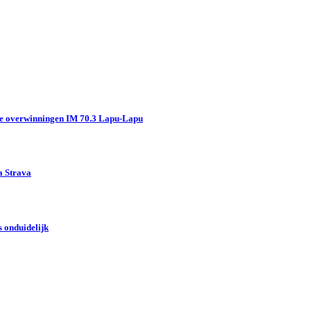
e overwinningen IM 70.3 Lapu-Lapu
a Strava
 onduidelijk