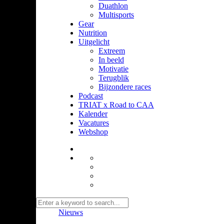
Duathlon
Multisports
Gear
Nutrition
Uitgelicht
Extreem
In beeld
Motivatie
Terugblik
Bijzondere races
Podcast
TRIAT x Road to CAA
Kalender
Vacatures
Webshop
Nieuws