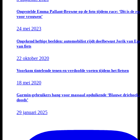
Ongestelde Emma Pallant-Browne op de foto tijdens race: ‘Dit is de rea
voor vrouwen’
24 mei 2023
Ongekend heftige beelden: automobilist rijdt doelbewust Jorik van E
van fiets
22 oktober 2020
Voorkom tintelende tenen en verdoofde voeten tijdens het fietsen
18 mei 2020
Garmin-gebruikers bang voor massaal opduikende ‘Blauwe driehoek 
doods’
29 januari 2025