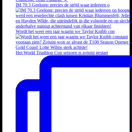
IM 70.3 Geelong: precies de strijd waar iedereen o
Wordt het weer een jaar waarin we Taylor Knibb con
Het World Triathlon Cup seizoen is zojuist gestart