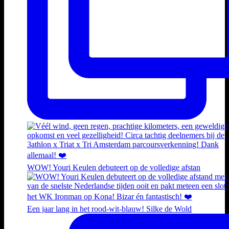
WOW! Youri Keulen debuteert op de volledige afstan
Een jaar lang in het rood-wit-blauw! Silke de Wold