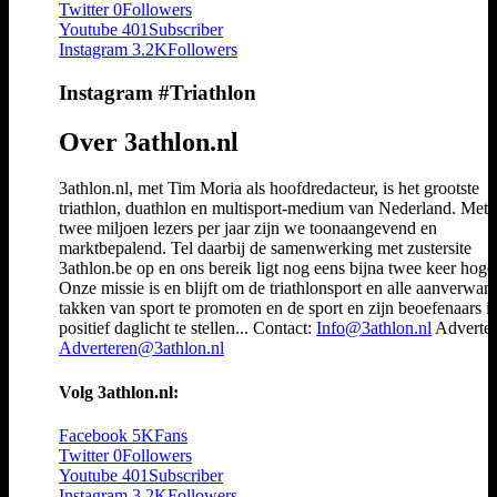
Twitter
0
Followers
Youtube
401
Subscriber
Instagram
3.2K
Followers
Instagram #Triathlon
Over 3athlon.nl
3athlon.nl, met Tim Moria als hoofdredacteur, is het grootste
triathlon, duathlon en multisport-medium van Nederland. Met 
twee miljoen lezers per jaar zijn we toonaangevend en
marktbepalend. Tel daarbij de samenwerking met zustersite
3athlon.be op en ons bereik ligt nog eens bijna twee keer hoger
Onze missie is en blijft om de triathlonsport en alle aanverwan
takken van sport te promoten en de sport en zijn beoefenaars i
positief daglicht te stellen... Contact:
Info@3athlon.nl
Adverter
Adverteren@3athlon.nl
Volg 3athlon.nl:
Facebook
5K
Fans
Twitter
0
Followers
Youtube
401
Subscriber
Instagram
3.2K
Followers