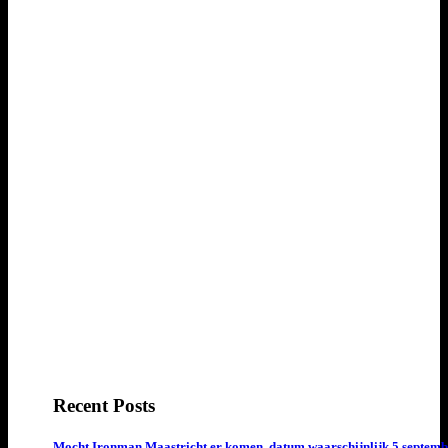
Recent Posts
Mocht Ironman Maastricht er komen, datum waarschijnlijk 5 septemb