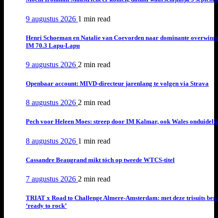
9 augustus 2026
1 min
read
Henri Schoeman en Natalie van Coevorden naar dominante overwinn
IM 70.3 Lapu-Lapu
9 augustus 2026
2 min
read
Openbaar account: MIVD-directeur jarenlang te volgen via Strava
8 augustus 2026
2 min
read
Pech voor Heleen Moes: streep door IM Kalmar, ook Wales onduideli
8 augustus 2026
1 min
read
Cassandre Beaugrand mikt tóch op tweede WTCS-titel
7 augustus 2026
2 min
read
TRIAT x Road to Challenge Almere-Amsterdam: met deze trisuits ben 
‘ready to rock’