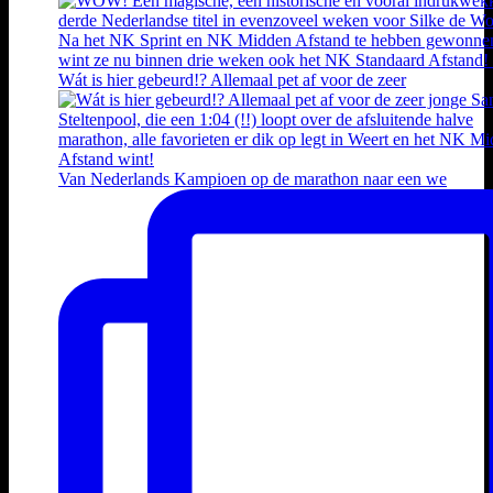
Wát is hier gebeurd!? Allemaal pet af voor de zeer
Van Nederlands Kampioen op de marathon naar een we