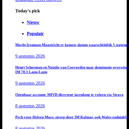
Today's pick
Nieuw
Populair
Mocht Ironman Maastricht er komen, datum waarschijnlijk 5 septemb
9 augustus 2026
Henri Schoeman en Natalie van Coevorden naar dominante overwinn
IM 70.3 Lapu-Lapu
9 augustus 2026
Openbaar account: MIVD-directeur jarenlang te volgen via Strava
8 augustus 2026
Pech voor Heleen Moes: streep door IM Kalmar, ook Wales onduideli
8 augustus 2026