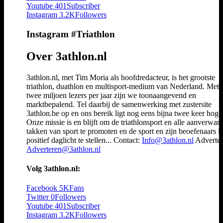
Youtube
401
Subscriber
Instagram
3.2K
Followers
Instagram #Triathlon
Over 3athlon.nl
3athlon.nl, met Tim Moria als hoofdredacteur, is het grootste
triathlon, duathlon en multisport-medium van Nederland. Met 
twee miljoen lezers per jaar zijn we toonaangevend en
marktbepalend. Tel daarbij de samenwerking met zustersite
3athlon.be op en ons bereik ligt nog eens bijna twee keer hoger
Onze missie is en blijft om de triathlonsport en alle aanverwan
takken van sport te promoten en de sport en zijn beoefenaars i
positief daglicht te stellen... Contact:
Info@3athlon.nl
Adverter
Adverteren@3athlon.nl
Volg 3athlon.nl:
Facebook
5K
Fans
Twitter
0
Followers
Youtube
401
Subscriber
Instagram
3.2K
Followers