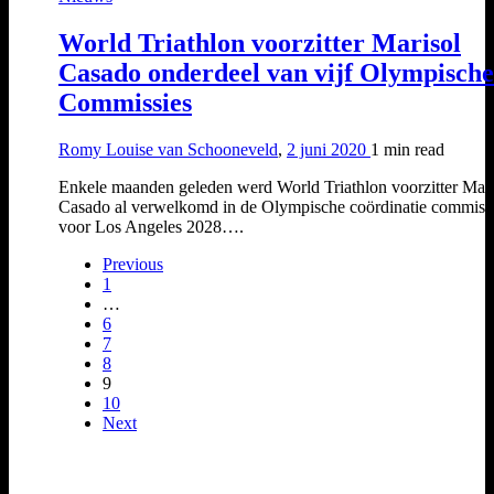
World Triathlon voorzitter Marisol
Casado onderdeel van vijf Olympische
Commissies
Romy Louise van Schooneveld
,
2 juni 2020
1 min
read
Enkele maanden geleden werd World Triathlon voorzitter Mari
Casado al verwelkomd in de Olympische coördinatie commiss
voor Los Angeles 2028….
Previous
1
…
6
7
8
9
10
Next