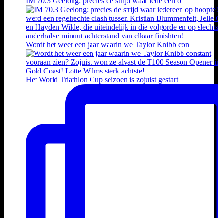
IM 70.3 Geelong: precies de strijd waar iedereen o
Wordt het weer een jaar waarin we Taylor Knibb con
Het World Triathlon Cup seizoen is zojuist gestart