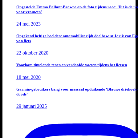
Ongestelde Emma Pallant-Browne op de foto tijdens race: ‘Dit is de rea
voor vrouwen’
24 mei 2023
Ongekend heftige beelden: automobilist rijdt doelbewust Jorik van E
van fiets
22 oktober 2020
Voorkom tintelende tenen en verdoofde voeten tijdens het fietsen
18 mei 2020
Garmin-gebruikers bang voor massaal opduikende ‘Blauwe driehoek 
doods’
29 januari 2025