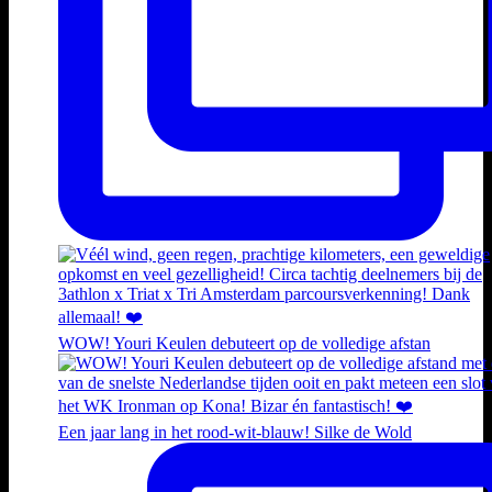
WOW! Youri Keulen debuteert op de volledige afstan
Een jaar lang in het rood-wit-blauw! Silke de Wold