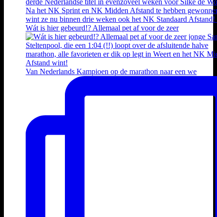
Wát is hier gebeurd!? Allemaal pet af voor de zeer
Van Nederlands Kampioen op de marathon naar een we