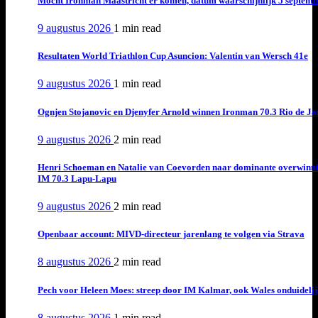
Mocht Ironman Maastricht er komen, datum waarschijnlijk 5 septemb
9 augustus 2026
1 min
read
Resultaten World Triathlon Cup Asuncion: Valentin van Wersch 41e
9 augustus 2026
1 min
read
Ognjen Stojanovic en Djenyfer Arnold winnen Ironman 70.3 Rio de Ja
9 augustus 2026
2 min
read
Henri Schoeman en Natalie van Coevorden naar dominante overwinn
IM 70.3 Lapu-Lapu
9 augustus 2026
2 min
read
Openbaar account: MIVD-directeur jarenlang te volgen via Strava
8 augustus 2026
2 min
read
Pech voor Heleen Moes: streep door IM Kalmar, ook Wales onduideli
8 augustus 2026
1 min
read