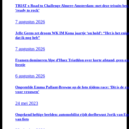
TRIAT x Road to Challenge Almere-Amsterdam: met deze trisuits ben 
‘ready to rock’
7 augustus 2026
Jelle Geens zet droom WK IM Kona jaartje ‘on hold’: “Het is het enig
dat ik nog heb”
7 augustus 2026
Fransen domineren Alpe d’Huez Triathlon over korte afstand, geen or
feestje
6 augustus 2026
Ongestelde Emma Pallant-Browne op de foto tijdens race: ‘Dit is de rea
voor vrouwen’
24 mei 2023
Ongekend heftige beelden: automobilist rijdt doelbewust Jorik van E
van fiets