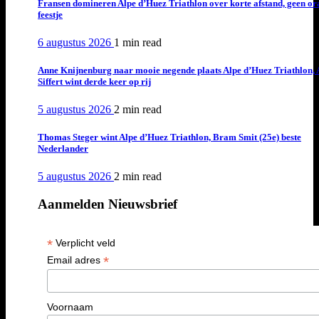
Fransen domineren Alpe d’Huez Triathlon over korte afstand, geen or
feestje
6 augustus 2026
1 min
read
Anne Knijnenburg naar mooie negende plaats Alpe d’Huez Triathlon, 
Siffert wint derde keer op rij
5 augustus 2026
2 min
read
Thomas Steger wint Alpe d’Huez Triathlon, Bram Smit (25e) beste
Nederlander
5 augustus 2026
2 min
read
Aanmelden Nieuwsbrief
*
Verplicht veld
*
Email adres
Voornaam