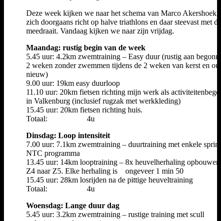
Deze week kijken we naar het schema van Marco Akershoek, 
zich doorgaans richt op halve triathlons en daar steevast met d
meedraait. Vandaag kijken we naar zijn vrijdag.
Maandag: rustig begin van de week
5.45 uur: 4.2km zwemtraining – Easy duur (rustig aan begonn
2 weken zonder zwemmen tijdens de 2 weken van kerst en ou
nieuw)
9.00 uur: 19km easy duurloop
11.10 uur: 20km fietsen richting mijn werk als activiteitenbege
in Valkenburg (inclusief rugzak met werkkleding)
15.45 uur: 20km fietsen richting huis.
Totaal: 4u
Dinsdag: Loop intensiteit
7.00 uur: 7.1km zwemtraining – duurtraining met enkele sprint
NTC programma
13.45 uur: 14km looptraining – 8x heuvelherhaling opbouwen
Z4 naar Z5. Elke herhaling is ongeveer 1 min 50
15.45 uur: 28km losrijden na de pittige heuveltraining
Totaal: 4u
Woensdag: Lange duur dag
5.45 uur: 3.2km zwemtraining – rustige training met scull