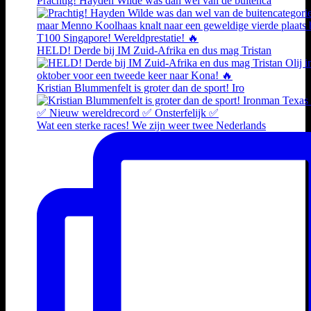
Prachtig! Hayden Wilde was dan wel van de buitenca
HELD! Derde bij IM Zuid-Afrika en dus mag Tristan
Kristian Blummenfelt is groter dan de sport! Iro
Wat een sterke races! We zijn weer twee Nederlands