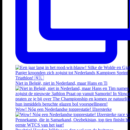
Niet in België, niet in Nederland, maar Hans en Ti
Wow! Nóg een Nederlandse topprestatie! IJzersterke