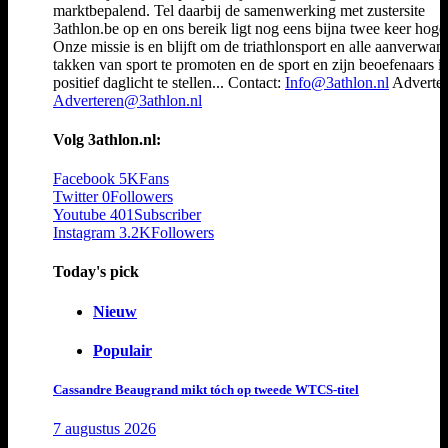
marktbepalend. Tel daarbij de samenwerking met zustersite
3athlon.be op en ons bereik ligt nog eens bijna twee keer hoger
Onze missie is en blijft om de triathlonsport en alle aanverwan
takken van sport te promoten en de sport en zijn beoefenaars i
positief daglicht te stellen... Contact:
Info@3athlon.nl
Adverter
Adverteren@3athlon.nl
Volg 3athlon.nl:
Facebook
5K
Fans
Twitter
0
Followers
Youtube
401
Subscriber
Instagram
3.2K
Followers
Today's pick
Nieuw
Populair
Cassandre Beaugrand mikt tóch op tweede WTCS-titel
7 augustus 2026