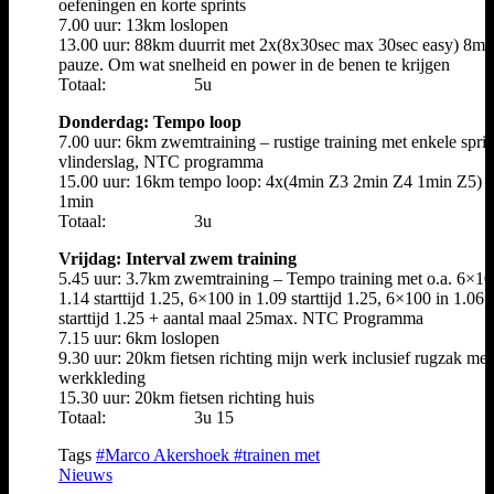
oefeningen en korte sprints
7.00 uur: 13km loslopen
13.00 uur: 88km duurrit met 2x(8x30sec max 30sec easy) 8min
pauze. Om wat snelheid en power in de benen te krijgen
Totaal: 5u
Donderdag: Tempo loop
7.00 uur: 6km zwemtraining – rustige training met enkele sprin
vlinderslag, NTC programma
15.00 uur: 16km tempo loop: 4x(4min Z3 2min Z4 1min Z5) 
1min
Totaal: 3u
Vrijdag: Interval zwem training
5.45 uur: 3.7km zwemtraining – Tempo training met o.a. 6×10
1.14 starttijd 1.25, 6×100 in 1.09 starttijd 1.25, 6×100 in 1.06
starttijd 1.25 + aantal maal 25max. NTC Programma
7.15 uur: 6km loslopen
9.30 uur: 20km fietsen richting mijn werk inclusief rugzak met
werkkleding
15.30 uur: 20km fietsen richting huis
Totaal: 3u 15
Tags
#Marco Akershoek
#trainen met
Nieuws