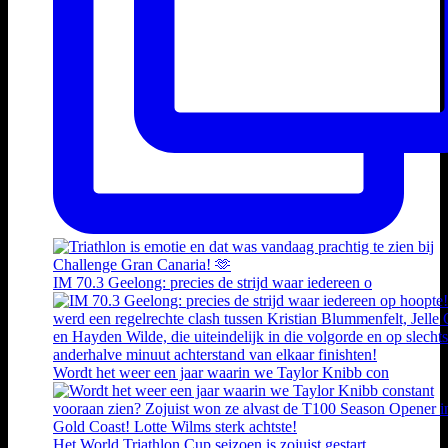
IM 70.3 Geelong: precies de strijd waar iedereen o
Wordt het weer een jaar waarin we Taylor Knibb con
Het World Triathlon Cup seizoen is zojuist gestart