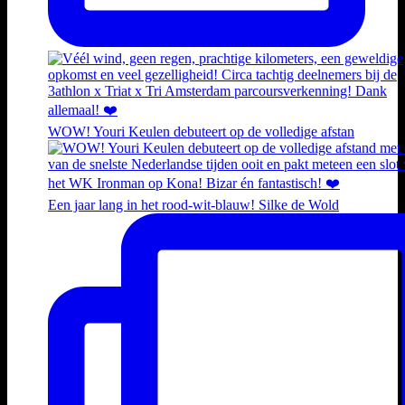
WOW! Youri Keulen debuteert op de volledige afstan
Een jaar lang in het rood-wit-blauw! Silke de Wold