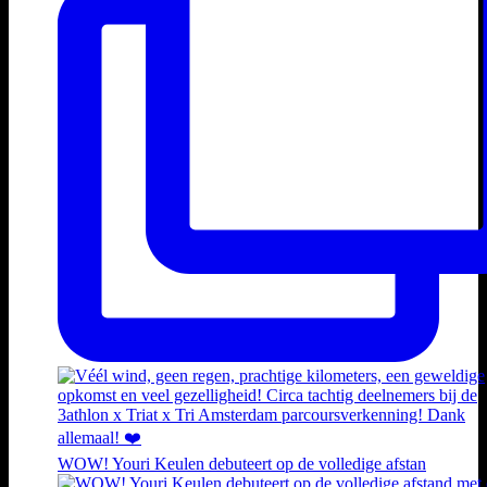
WOW! Youri Keulen debuteert op de volledige afstan