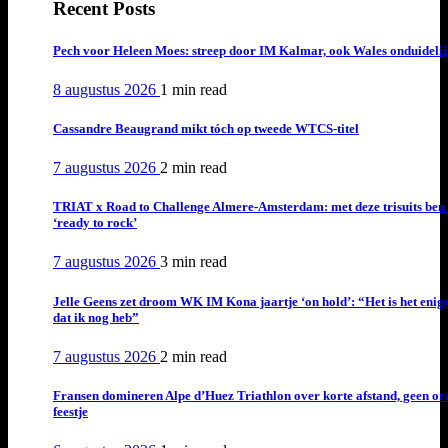
Recent Posts
Pech voor Heleen Moes: streep door IM Kalmar, ook Wales onduideli
8 augustus 2026
1 min
read
Cassandre Beaugrand mikt tóch op tweede WTCS-titel
7 augustus 2026
2 min
read
TRIAT x Road to Challenge Almere-Amsterdam: met deze trisuits ben 
‘ready to rock’
7 augustus 2026
3 min
read
Jelle Geens zet droom WK IM Kona jaartje ‘on hold’: “Het is het enig
dat ik nog heb”
7 augustus 2026
2 min
read
Fransen domineren Alpe d’Huez Triathlon over korte afstand, geen or
feestje