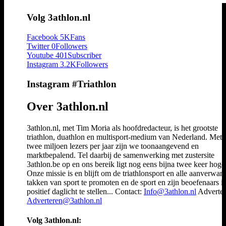
Volg 3athlon.nl
Facebook
5K
Fans
Twitter
0
Followers
Youtube
401
Subscriber
Instagram
3.2K
Followers
Instagram #Triathlon
Over 3athlon.nl
3athlon.nl, met Tim Moria als hoofdredacteur, is het grootste
triathlon, duathlon en multisport-medium van Nederland. Met 
twee miljoen lezers per jaar zijn we toonaangevend en
marktbepalend. Tel daarbij de samenwerking met zustersite
3athlon.be op en ons bereik ligt nog eens bijna twee keer hoger
Onze missie is en blijft om de triathlonsport en alle aanverwan
takken van sport te promoten en de sport en zijn beoefenaars i
positief daglicht te stellen... Contact:
Info@3athlon.nl
Adverter
Adverteren@3athlon.nl
Volg 3athlon.nl: