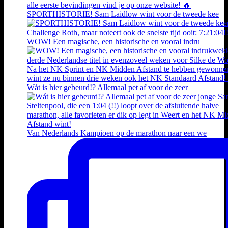
SPORTHISTORIE! Sam Laidlow wint voor de tweede kee
WOW! Een magische, een historische en vooral indru
Wát is hier gebeurd!? Allemaal pet af voor de zeer
Van Nederlands Kampioen op de marathon naar een we