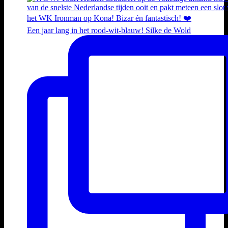
Een jaar lang in het rood-wit-blauw! Silke de Wold