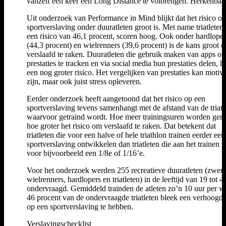
vanzelf een keer een Long Distance te volbrengen. Herkenbaa
Uit onderzoek van Performance in Mind blijkt dat het risico o
sportverslaving onder duuratleten groot is. Met name triatleten
een risico van 46,1 procent, scoren hoog. Ook onder hardloper
(44,3 procent) en wielrenners (39,6 procent) is de kans groot 
verslaafd te raken. Duuratleten die gebruik maken van apps o
prestaties te tracken en via social media hun prestaties delen, l
een nog groter risico. Het vergelijken van prestaties kan motiv
zijn, maar ook juist stress opleveren.
Eerder onderzoek heeft aangetoond dat het risico op een
sportverslaving tevens samenhangt met de afstand van de triat
waarvoor getraind wordt. Hoe meer trainingsuren worden gem
hoe groter het risico om verslaafd te raken. Dat betekent dat
triatleten die voor een halve of hele triathlon trainen eerder een
sportverslaving ontwikkelen dan triatleten die aan het trainen z
voor bijvoorbeeld een 1/8e of 1/16’e.
Voor het onderzoek werden 255 recreatieve duuratleten (zwe
wielrenners, hardlopers en triatleten) in de leeftijd van 19 tot 4
ondervraagd. Gemiddeld trainden de atleten zo’n 10 uur per w
46 procent van de ondervraagde triatleten bleek een verhoogd
op een sportverslaving te hebben.
Verslavingschecklist