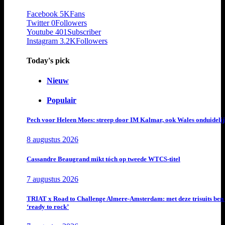
Facebook
5K
Fans
Twitter
0
Followers
Youtube
401
Subscriber
Instagram
3.2K
Followers
Today's pick
Nieuw
Populair
Pech voor Heleen Moes: streep door IM Kalmar, ook Wales onduideli
8 augustus 2026
Cassandre Beaugrand mikt tóch op tweede WTCS-titel
7 augustus 2026
TRIAT x Road to Challenge Almere-Amsterdam: met deze trisuits ben 
‘ready to rock’