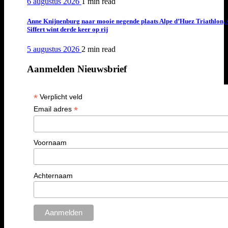
6 augustus 2026
1 min
read
Anne Knijnenburg naar mooie negende plaats Alpe d’Huez Triathlon, 
Siffert wint derde keer op rij
5 augustus 2026
2 min
read
Aanmelden Nieuwsbrief
*
Verplicht veld
*
Email adres
Voornaam
Achternaam