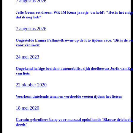
7 augustus 2026
Jelle Geens zet droom WK IM Kona jaartje ‘on hold’: “Het is het enig
dat ik nog heb”
7 augustus 2026
Ongestelde Emma Pallant-Browne op de foto tijdens race: ‘Dit is de rea
voor vrouwen’
24 mei 2023
Ongekend heftige beelden: automobilist rijdt doelbewust Jorik van E
van fiets
22 oktober 2020
Voorkom tintelende tenen en verdoofde voeten tijdens het fietsen
18 mei 2020
Garmin-gebruikers bang voor massaal opduikende ‘Blauwe driehoek 
doods’