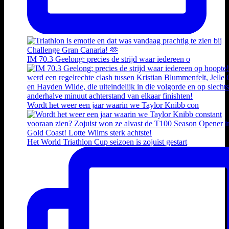
IM 70.3 Geelong: precies de strijd waar iedereen o
Wordt het weer een jaar waarin we Taylor Knibb con
Het World Triathlon Cup seizoen is zojuist gestart