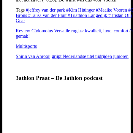
Tags
#jeffrey van der park
#Kim Hittinger
#Maaike Vooren
#
Brons
#Talisa van der Fluit
#Triathlon Langedijk
#Tristan Olij
Gear
Review Cádomotus Versatile rugtas: kwaliteit, luxe, comfort é
gemak!
Multisports
Shirin van Anrooij grijpt Nederlandse titel tijdrijden junioren
3athlon Praat – De 3athlon podcast