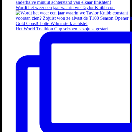
Wordt het weer een jaar waarin we Taylor Knibb con
Het World Triathlon Cup seizoen is zojuist gestart