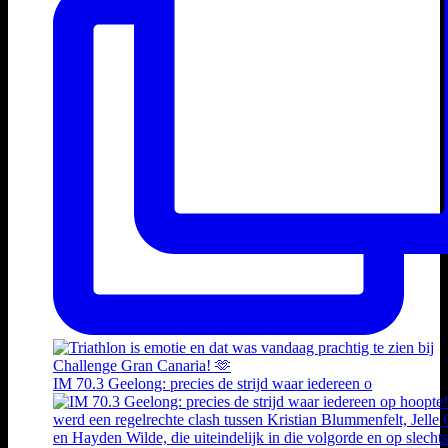
IM 70.3 Geelong: precies de strijd waar iedereen o