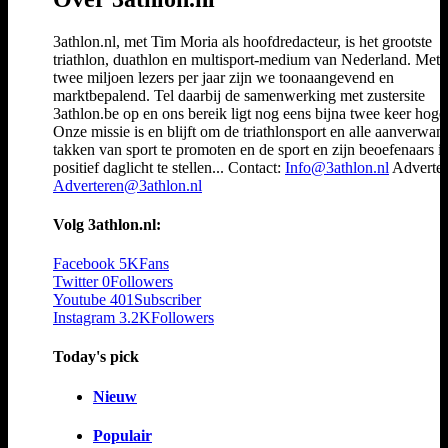
3athlon.nl, met Tim Moria als hoofdredacteur, is het grootste
triathlon, duathlon en multisport-medium van Nederland. Met 
twee miljoen lezers per jaar zijn we toonaangevend en
marktbepalend. Tel daarbij de samenwerking met zustersite
3athlon.be op en ons bereik ligt nog eens bijna twee keer hoger
Onze missie is en blijft om de triathlonsport en alle aanverwan
takken van sport te promoten en de sport en zijn beoefenaars i
positief daglicht te stellen... Contact:
Info@3athlon.nl
Adverter
Adverteren@3athlon.nl
Volg 3athlon.nl:
Facebook
5K
Fans
Twitter
0
Followers
Youtube
401
Subscriber
Instagram
3.2K
Followers
Today's pick
Nieuw
Populair