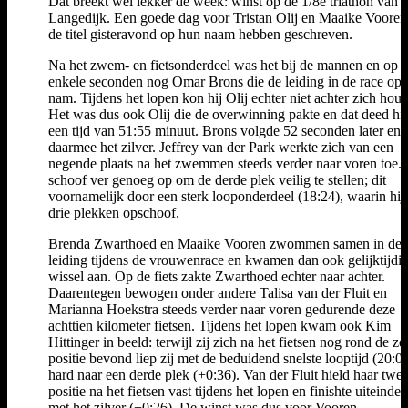
Dat breekt wel lekker de week: winst op de 1/8e triathon van
Langedijk. Een goede dag voor Tristan Olij en Maaike Vooren,
de titel gisteravond op hun naam hebben geschreven.
Na het zwem- en fietsonderdeel was het bij de mannen en op s
enkele seconden nog Omar Brons die de leiding in de race op 
nam. Tijdens het lopen kon hij Olij echter niet achter zich hou
Het was dus ook Olij die de overwinning pakte en dat deed hij
een tijd van 51:55 minuut. Brons volgde 52 seconden later en 
daarmee het zilver. Jeffrey van der Park werkte zich van een
negende plaats na het zwemmen steeds verder naar voren toe. 
schoof ver genoeg op om de derde plek veilig te stellen; dit
voornamelijk door een sterk looponderdeel (18:24), waarin hij
drie plekken opschoof.
Brenda Zwarthoed en Maaike Vooren zwommen samen in de
leiding tijdens de vrouwenrace en kwamen dan ook gelijktijdig
wissel aan. Op de fiets zakte Zwarthoed echter naar achter.
Daarentegen bewogen onder andere Talisa van der Fluit en
Marianna Hoekstra steeds verder naar voren gedurende deze
achttien kilometer fietsen. Tijdens het lopen kwam ook Kim
Hittinger in beeld: terwijl zij zich na het fietsen nog rond de z
positie bevond liep zij met de beduidend snelste looptijd (20:0
hard naar een derde plek (+0:36). Van der Fluit hield haar twe
positie na het fietsen vast tijdens het lopen en finishte uiteindel
met het zilver (+0:26). De winst was dus voor Vooren.