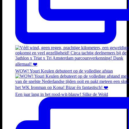
WOW! Youri Keulen debuteert op de volledige afstan
Een jaar lang in het rood-wit-blauw! Silke de Wold