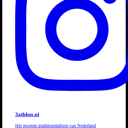
3athlon.nl
Hét grootste triathlonplatform van Nederland