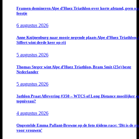
Fransen domineren Alpe d’Huez Triathlon over korte afstand, geen or
feestje
6 augustus 2026
Anne Knijnenburg naar mooie negende plaats Alpe d’Huez Triathlon, 
Siffert wint derde keer op rij
5 augustus 2026
Thomas Steger wint Alpe d’Huez Triathlon, Bram Smit (25e) beste
Nederlander
5 augustus 2026
3athlon Praat Aflevering #350 – WTCS of Long Distance moeilijker o
topniveau?
4 augustus 2026
Ongestelde Emma Pallant-Browne op de foto tijdens race: ‘Dit is de rea
voor vrouwen’