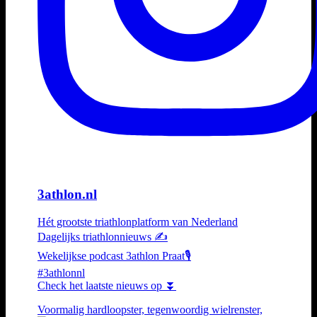
3athlon.nl
Hét grootste triathlonplatform van Nederland
Dagelijks triathlonnieuws ✍️
Wekelijkse podcast 3athlon Praat🎙️
#3athlonnl
Check het laatste nieuws op ⏬
Voormalig hardloopster, tegenwoordig wielrenster,