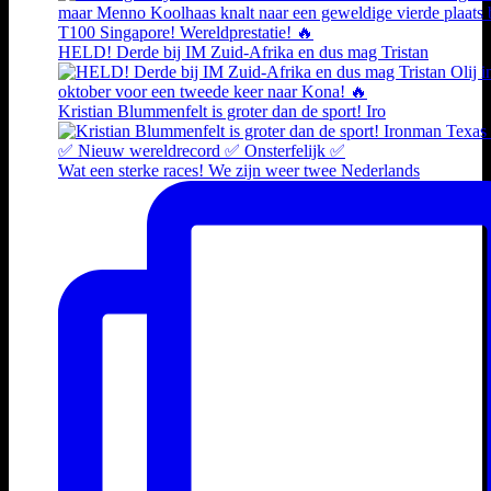
HELD! Derde bij IM Zuid-Afrika en dus mag Tristan
Kristian Blummenfelt is groter dan de sport! Iro
Wat een sterke races! We zijn weer twee Nederlands