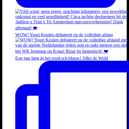
WOW! Youri Keulen debuteert op de volledige afstan
Een jaar lang in het rood-wit-blauw! Silke de Wold