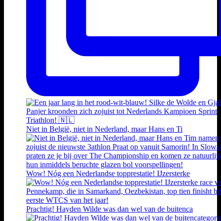
Niet in België, niet in Nederland, maar Hans en Ti
Wow! Nóg een Nederlandse topprestatie! IJzersterke
Prachtig! Hayden Wilde was dan wel van de buitenca