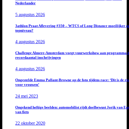
Nederlander
5 augustus 2026
3athlon Praat Aflevering #350 – WTCS of Long Distance moeilijker o
topniveau?
4 augustus 2026
Challenge Almere-Amsterdam voegt vuurwerkshow aan programma t
recordaantal inschrijvingen
4 augustus 2026
Ongestelde Emma Pallant-Browne op de foto tijdens race: ‘Dit is de rea
voor vrouwen’
24 mei 2023
Ongekend heftige beelden: automobilist rijdt doelbewust Jorik van E
van fiets
22 oktober 2020