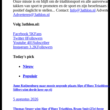
Onze missie is en blijft om de triathlonsport en alle aanverwan
takken van sport te promoten en de sport en zijn beoefenaars i
positief daglicht te stellen... Contact:
Info@3athlon.nl
Adverter
Adverteren@3athlon.nl
Volg 3athlon.nl:
Facebook
5K
Fans
Twitter
0
Followers
Youtube
401
Subscriber
Instagram
3.2K
Followers
Today's pick
Nieuw
Populair
Anne Knijnenburg naar mooie negende plaats Alpe d’Huez Triathlon, 
Siffert wint derde keer op rij
5 augustus 2026
Thomas Steger wint Alpe d’Huez Triathlon, Bram Smit (25e) beste