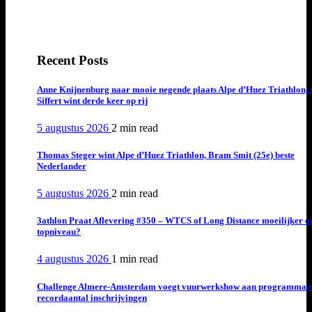
Recent Posts
Anne Knijnenburg naar mooie negende plaats Alpe d’Huez Triathlon, 
Siffert wint derde keer op rij
5 augustus 2026
2 min
read
Thomas Steger wint Alpe d’Huez Triathlon, Bram Smit (25e) beste
Nederlander
5 augustus 2026
2 min
read
3athlon Praat Aflevering #350 – WTCS of Long Distance moeilijker o
topniveau?
4 augustus 2026
1 min
read
Challenge Almere-Amsterdam voegt vuurwerkshow aan programma t
recordaantal inschrijvingen