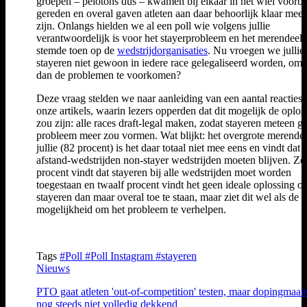
groepen – pelotons dus – kwamen bij elkaar in het wiel voorbi
gereden en overal gaven atleten aan daar behoorlijk klaar mee 
zijn. Onlangs hielden we al een poll wie volgens jullie
verantwoordelijk is voor het stayerprobleem en het merendeel
stemde toen op de
wedstrijdorganisaties
. Nu vroegen we jullie
stayeren niet gewoon in iedere race gelegaliseerd worden, om 
dan de problemen te voorkomen?
Deze vraag stelden we naar aanleiding van een aantal reacties
onze artikels, waarin lezers opperden dat dit mogelijk de oplos
zou zijn: alle races draft-legal maken, zodat stayeren meteen g
probleem meer zou vormen. Wat blijkt: het overgrote merende
jullie (82 procent) is het daar totaal niet mee eens en vindt dat 
afstand-wedstrijden non-stayer wedstrijden moeten blijven. Ze
procent vindt dat stayeren bij alle wedstrijden moet worden
toegestaan en twaalf procent vindt het geen ideale oplossing o
stayeren dan maar overal toe te staan, maar ziet dit wel als de b
mogelijkheid om het probleem te verhelpen.
Tags
#Poll
#Poll Instagram
#stayeren
Nieuws
PTO gaat atleten 'out-of-competition' testen, maar dopingmaat
nog steeds niet volledig dekkend