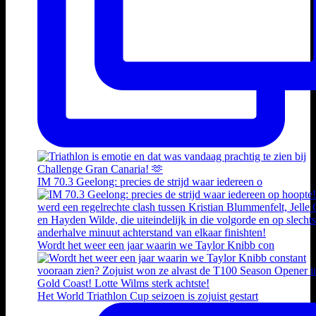
IM 70.3 Geelong: precies de strijd waar iedereen o
Wordt het weer een jaar waarin we Taylor Knibb con
Het World Triathlon Cup seizoen is zojuist gestart