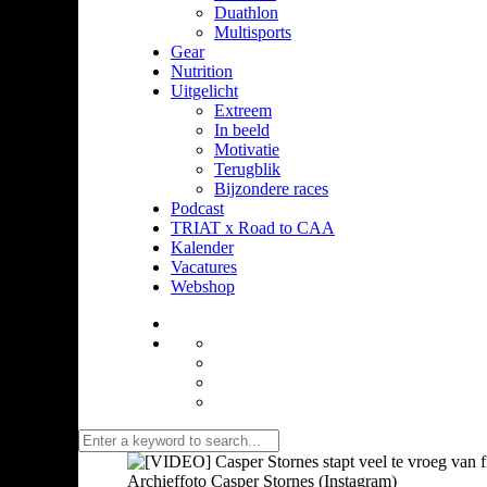
Duathlon
Multisports
Gear
Nutrition
Uitgelicht
Extreem
In beeld
Motivatie
Terugblik
Bijzondere races
Podcast
TRIAT x Road to CAA
Kalender
Vacatures
Webshop
Archieffoto Casper Stornes (Instagram)