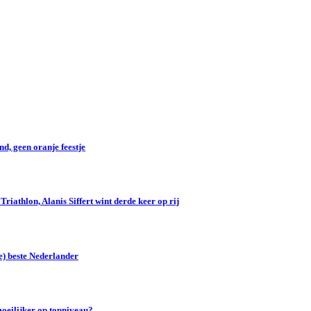
d, geen oranje feestje
iathlon, Alanis Siffert wint derde keer op rij
e) beste Nederlander
oeilijker op topniveau?