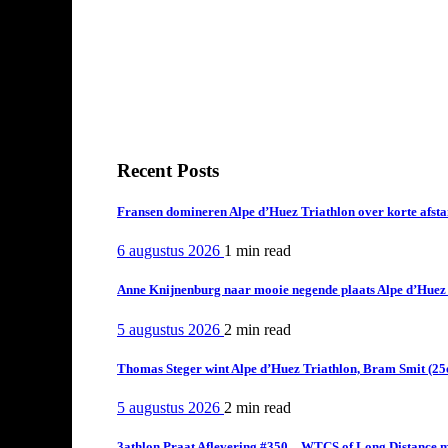
Recent Posts
Fransen domineren Alpe d’Huez Triathlon over korte afstan
6 augustus 2026
1 min
read
Anne Knijnenburg naar mooie negende plaats Alpe d’Huez Tr
5 augustus 2026
2 min
read
Thomas Steger wint Alpe d’Huez Triathlon, Bram Smit (25
5 augustus 2026
2 min
read
3athlon Praat Aflevering #350 – WTCS of Long Distance m