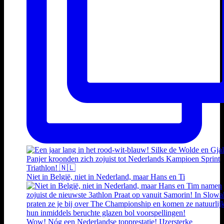
Niet in België, niet in Nederland, maar Hans en Ti
Wow! Nóg een Nederlandse topprestatie! IJzersterke