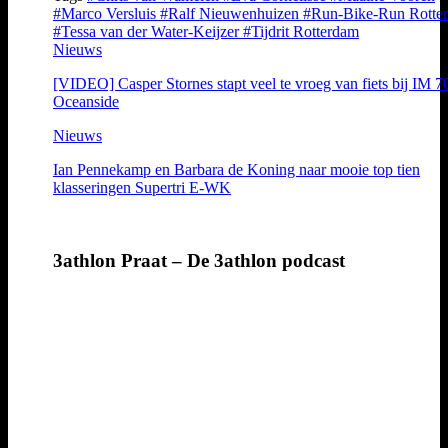
#Marco Versluis
#Ralf Nieuwenhuizen
#Run-Bike-Run Rotte
#Tessa van der Water-Keijzer
#Tijdrit Rotterdam
Nieuws
[VIDEO] Casper Stornes stapt veel te vroeg van fiets bij IM 7
Oceanside
Nieuws
Ian Pennekamp en Barbara de Koning naar mooie top tien
klasseringen Supertri E-WK
3athlon Praat – De 3athlon podcast