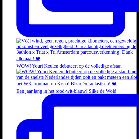
WOW! Youri Keulen debuteert op de volledige afstan
Een jaar lang in het rood-wit-blauw! Silke de Wold