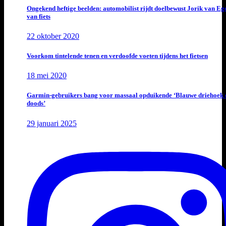
Ongekend heftige beelden: automobilist rijdt doelbewust Jorik van E
van fiets
22 oktober 2020
Voorkom tintelende tenen en verdoofde voeten tijdens het fietsen
18 mei 2020
Garmin-gebruikers bang voor massaal opduikende ‘Blauwe driehoek 
doods’
29 januari 2025