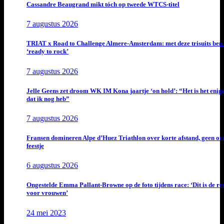
Cassandre Beaugrand mikt tóch op tweede WTCS-titel
7 augustus 2026
TRIAT x Road to Challenge Almere-Amsterdam: met deze trisuits ben 
‘ready to rock’
7 augustus 2026
Jelle Geens zet droom WK IM Kona jaartje ‘on hold’: “Het is het enig
dat ik nog heb”
7 augustus 2026
Fransen domineren Alpe d’Huez Triathlon over korte afstand, geen or
feestje
6 augustus 2026
Ongestelde Emma Pallant-Browne op de foto tijdens race: ‘Dit is de rea
voor vrouwen’
24 mei 2023