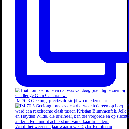
IM 70.3 Geelong: precies de strijd waar iedereen o
Wordt het weer een jaar waarin we Taylor Knibb con