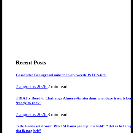
Recent Posts
Cassandre Beaugrand mikt tóch op tweede WTCS-titel
7 augustus 2026
2 min
read
TRIAT x Road to Challenge Almere-Amsterdam: met deze trisuits ben 
‘ready to rock’
7 augustus 2026
3 min
read
Jelle Geens zet droom WK IM Kona jaartje ‘on hold’: “Het is het enig
dat ik nog heb”