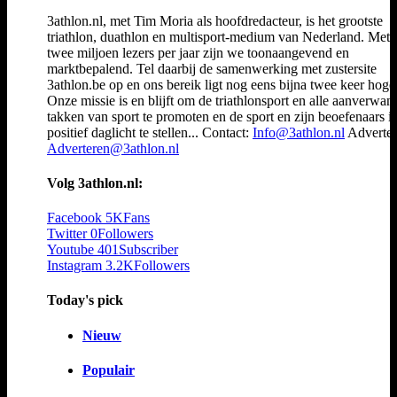
3athlon.nl, met Tim Moria als hoofdredacteur, is het grootste
triathlon, duathlon en multisport-medium van Nederland. Met 
twee miljoen lezers per jaar zijn we toonaangevend en
marktbepalend. Tel daarbij de samenwerking met zustersite
3athlon.be op en ons bereik ligt nog eens bijna twee keer hoger
Onze missie is en blijft om de triathlonsport en alle aanverwan
takken van sport te promoten en de sport en zijn beoefenaars i
positief daglicht te stellen... Contact:
Info@3athlon.nl
Adverter
Adverteren@3athlon.nl
Volg 3athlon.nl:
Facebook
5K
Fans
Twitter
0
Followers
Youtube
401
Subscriber
Instagram
3.2K
Followers
Today's pick
Nieuw
Populair