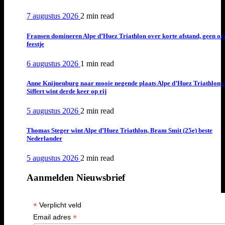
7 augustus 2026
2 min
read
Fransen domineren Alpe d’Huez Triathlon over korte afstand, geen or
feestje
6 augustus 2026
1 min
read
Anne Knijnenburg naar mooie negende plaats Alpe d’Huez Triathlon, 
Siffert wint derde keer op rij
5 augustus 2026
2 min
read
Thomas Steger wint Alpe d’Huez Triathlon, Bram Smit (25e) beste
Nederlander
5 augustus 2026
2 min
read
Aanmelden Nieuwsbrief
*
Verplicht veld
*
Email adres