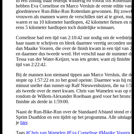
In een zonnig maar redelijk winderig en vooral fris Rotterdam,
hebben Eva Cornelisse en Marco Versluis de eerste editie van 
gloednieuwe Run-Bike-Run Rotterdam gewonnen. Bij zowel 
vrouwen als mannen waren de verschillen niet al te groot, maa
waren er na 10 kilometer hardlopen, 42 kilometer fietsen en n
eens 5 kilometer hardlopen toch duidelijke winnaars.
Cornelisse had een tijd van 2:10:42 uur nodig om de wedstrijd
haar naam te schrijven en bleek daarmee veertig seconden snel
dan Maaike Vooren, die over de finish kwam in een tijd van 2
en daarmee dus tweede werd. Het verschil naar de nummer dri
Tessa van der Water-Keijzer, was iets groter, want zij finishte i
tijd van 2:22:42.
Bij de mannen kon niemand tippen aan Marco Versluis, die de
stopte op 1:57:22 en zo het goud opeiste. Daarmee was hij rui
minuut sneller dan runner-up Ralf Nieuwenhuizen, die na 1:5
als tweede over de meet kwam. Chris van Wamelen was op en
rondom de Willem-Alexander Roeibaan goed voor het brons: h
finishte als derde in 1:59:00.
Naast de Run-Bike-Run over de Standaard Afstand stond er o
Sprint Duathlon en een tijdrit op het programma. Alle uitslage
je
hier
.
Tags
#Chris van Wamelen
#Eva Cornelisse
#Maaike Vooren