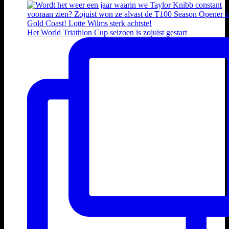
Het World Triathlon Cup seizoen is zojuist gestart