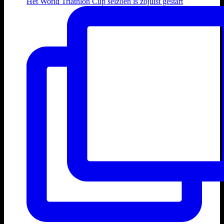
Het World Triathlon Cup seizoen is zojuist gestart