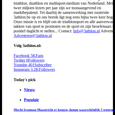
triathlon, duathlon en multisport-medium van Nederland. Met 
twee miljoen lezers per jaar zijn we toonaangevend en
marktbepalend. Tel daarbij de samenwerking met zustersite
3athlon.be op en ons bereik ligt nog eens bijna twee keer hoger
Onze missie is en blijft om de triathlonsport en alle aanverwan
takken van sport te promoten en de sport en zijn beoefenaars i
positief daglicht te stellen... Contact:
Info@3athlon.nl
Adverter
Adverteren@3athlon.nl
Volg 3athlon.nl:
Facebook
5K
Fans
Twitter
0
Followers
Youtube
401
Subscriber
Instagram
3.2K
Followers
Today's pick
Nieuw
Populair
Mocht Ironman Maastricht er komen, datum waarschijnlijk 5 septemb