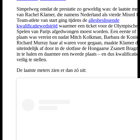
Simpelweg omdat de prestatie zo geweldig was: de laatste met
van Rachel Klamer, die namens Nederland als vierde Mixed R
Team-atlete van start ging tijdens de
allesbeslissende
kwalificatiewedstrijd
waarmee een ticket voor de Olympische
Spelen van Parijs afgedwongen moest worden. Een eerste of 
plaats was vereist en nadat Mitch Kolkman, Barbara de Konin
Richard Murray haar al waren voor gegaan, maakte Klamer de
uiteindelijk af door in de slotfase de Hongaarse Zsanett Bragm
in te halen en daarmee een tweede plaats – en dus kwalificatie
veilig te stellen.
De laatste meters zien er dan zó uit: