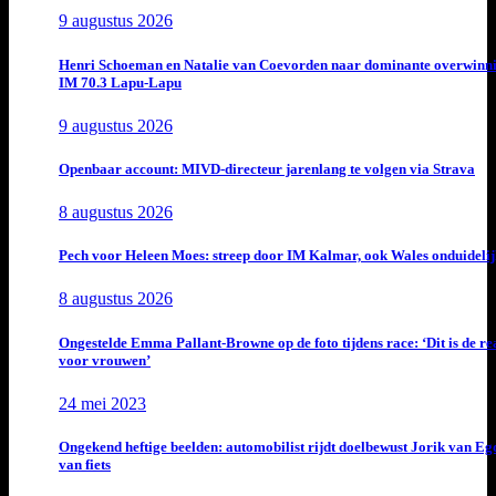
9 augustus 2026
Henri Schoeman en Natalie van Coevorden naar dominante overwinn
IM 70.3 Lapu-Lapu
9 augustus 2026
Openbaar account: MIVD-directeur jarenlang te volgen via Strava
8 augustus 2026
Pech voor Heleen Moes: streep door IM Kalmar, ook Wales onduideli
8 augustus 2026
Ongestelde Emma Pallant-Browne op de foto tijdens race: ‘Dit is de rea
voor vrouwen’
24 mei 2023
Ongekend heftige beelden: automobilist rijdt doelbewust Jorik van E
van fiets