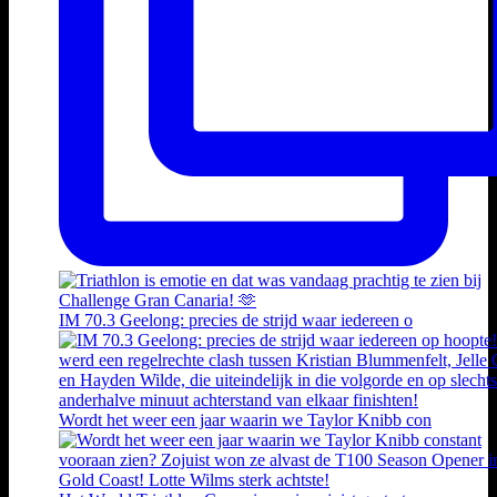
IM 70.3 Geelong: precies de strijd waar iedereen o
Wordt het weer een jaar waarin we Taylor Knibb con