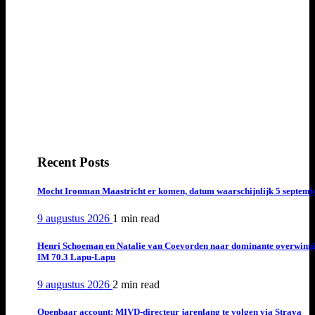
Recent Posts
Mocht Ironman Maastricht er komen, datum waarschijnlijk 5 septemb
9 augustus 2026
1 min
read
Henri Schoeman en Natalie van Coevorden naar dominante overwinn
IM 70.3 Lapu-Lapu
9 augustus 2026
2 min
read
Openbaar account: MIVD-directeur jarenlang te volgen via Strava