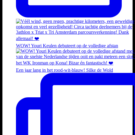
WOW! Youri Keulen debuteert op de volledige afstan
Een jaar lang in het rood-wit-blauw! Silke de Wold