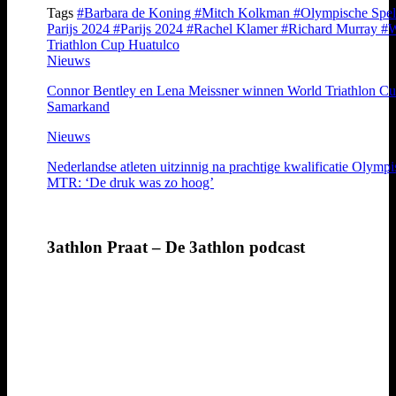
Tags
#Barbara de Koning
#Mitch Kolkman
#Olympische Spe
Parijs 2024
#Parijs 2024
#Rachel Klamer
#Richard Murray
#W
Triathlon Cup Huatulco
Nieuws
Connor Bentley en Lena Meissner winnen World Triathlon C
Samarkand
Nieuws
Nederlandse atleten uitzinnig na prachtige kwalificatie Olymp
MTR: ‘De druk was zo hoog’
3athlon Praat – De 3athlon podcast