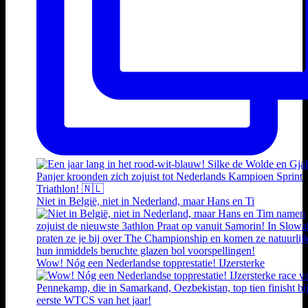
Niet in België, niet in Nederland, maar Hans en Ti
Wow! Nóg een Nederlandse topprestatie! IJzersterke