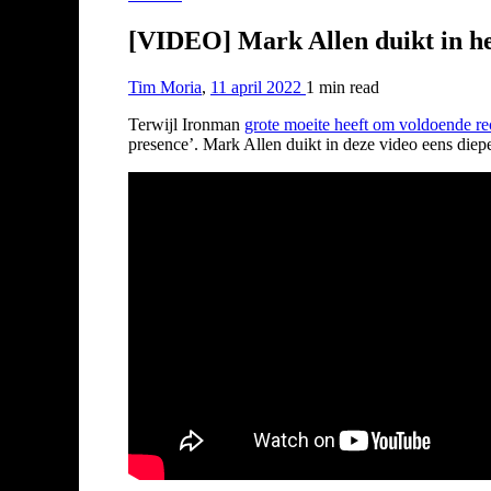
[VIDEO] Mark Allen duikt in h
Tim Moria
,
11 april 2022
1 min
read
Terwijl Ironman
grote moeite heeft om voldoende r
presence’. Mark Allen duikt in deze video eens diep