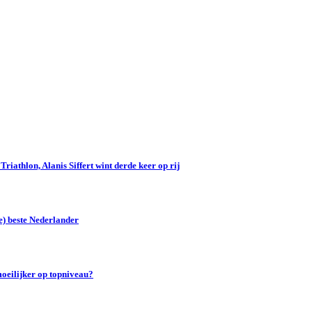
iathlon, Alanis Siffert wint derde keer op rij
e) beste Nederlander
oeilijker op topniveau?