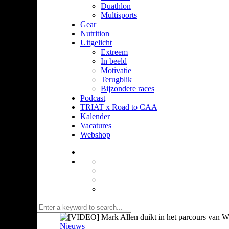
Duathlon
Multisports
Gear
Nutrition
Uitgelicht
Extreem
In beeld
Motivatie
Terugblik
Bijzondere races
Podcast
TRIAT x Road to CAA
Kalender
Vacatures
Webshop
Nieuws