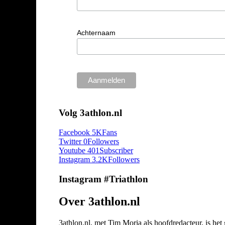
Achternaam
Volg 3athlon.nl
Facebook
5K
Fans
Twitter
0
Followers
Youtube
401
Subscriber
Instagram
3.2K
Followers
Instagram #Triathlon
Over 3athlon.nl
3athlon.nl, met Tim Moria als hoofdredacteur, is he