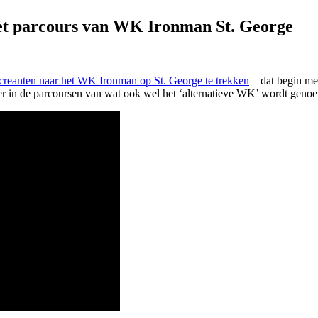
et parcours van WK Ironman St. George
ecreanten naar het WK Ironman op St. George te trekken
– dat begin mei
er in de parcoursen van wat ook wel het ‘alternatieve WK’ wordt genoem