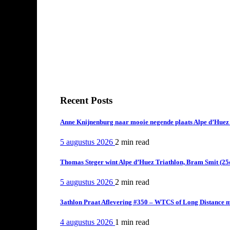
Recent Posts
Anne Knijnenburg naar mooie negende plaats Alpe d’Huez Tr
5 augustus 2026
2 min
read
Thomas Steger wint Alpe d’Huez Triathlon, Bram Smit (25
5 augustus 2026
2 min
read
3athlon Praat Aflevering #350 – WTCS of Long Distance m
4 augustus 2026
1 min
read