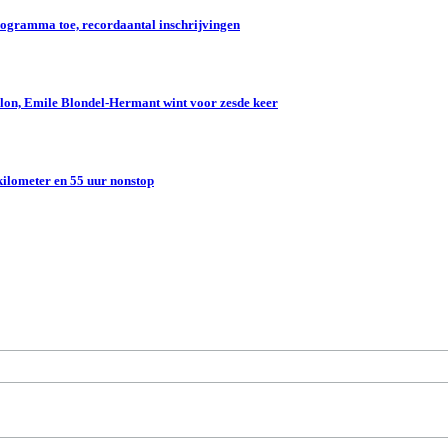
gramma toe, recordaantal inschrijvingen
lon, Emile Blondel-Hermant wint voor zesde keer
kilometer en 55 uur nonstop