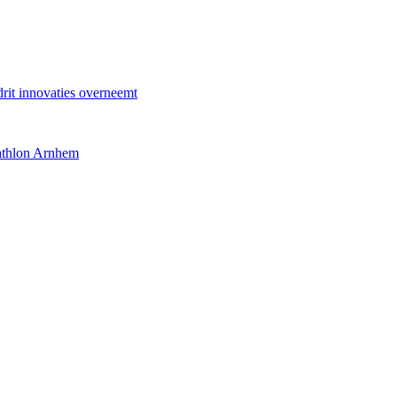
jdrit innovaties overneemt
athlon Arnhem