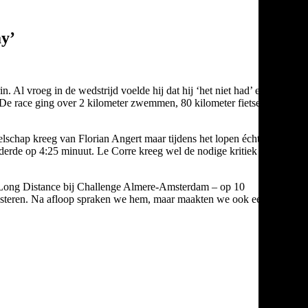
ay’
l vroeg in de wedstrijd voelde hij dat hij ‘het niet had’ en dat
De race ging over 2 kilometer zwemmen, 80 kilometer fietsen en
lschap kreeg van Florian Angert maar tijdens het lopen écht het
 derde op 4:25 minuut. Le Corre kreeg wel de nodige kritiek op het
EK Long Distance bij Challenge Almere-Amsterdam – op 10
 presteren. Na afloop spraken we hem, maar maakten we ook een