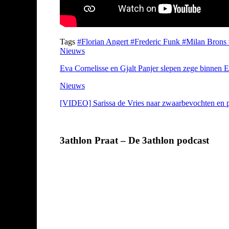
Tags
#Florian Angert
#Frederic Funk
#Milan Brons
Nieuws
Eva Cornelisse en Gjalt Panjer slepen zege binnen E
Nieuws
[VIDEO] Sarissa de Vries naar zwaarbevochten en 
3athlon Praat – De 3athlon podcast