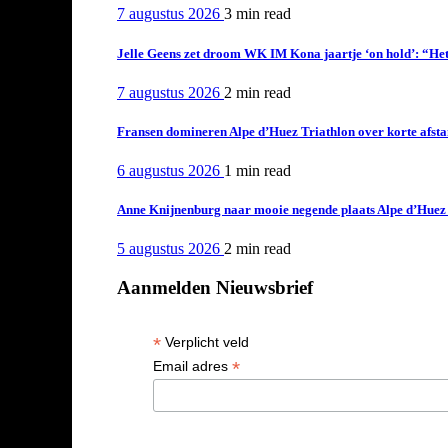
7 augustus 2026
3 min
read
Jelle Geens zet droom WK IM Kona jaartje ‘on hold’: “Het i
7 augustus 2026
2 min
read
Fransen domineren Alpe d’Huez Triathlon over korte afstan
6 augustus 2026
1 min
read
Anne Knijnenburg naar mooie negende plaats Alpe d’Huez Tr
5 augustus 2026
2 min
read
Aanmelden Nieuwsbrief
*
Verplicht veld
*
Email adres