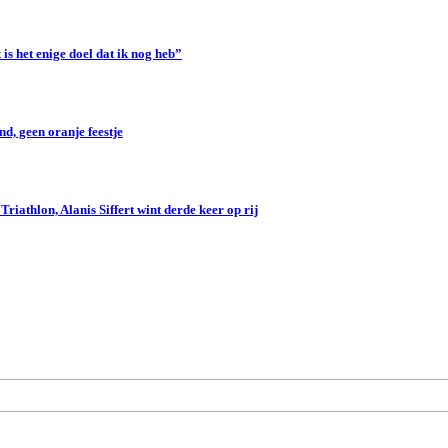
s het enige doel dat ik nog heb”
d, geen oranje feestje
iathlon, Alanis Siffert wint derde keer op rij