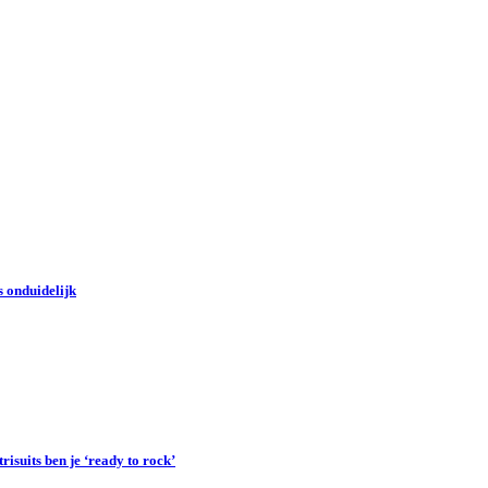
 onduidelijk
suits ben je ‘ready to rock’