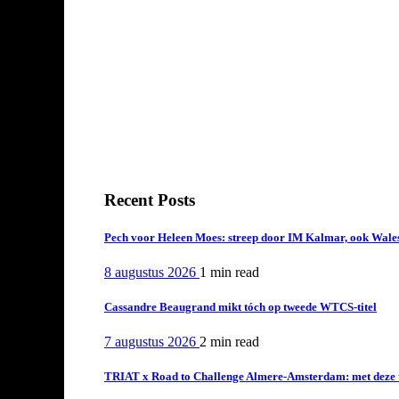
Recent Posts
Pech voor Heleen Moes: streep door IM Kalmar, ook Wales
8 augustus 2026
1 min
read
Cassandre Beaugrand mikt tóch op tweede WTCS-titel
7 augustus 2026
2 min
read
TRIAT x Road to Challenge Almere-Amsterdam: met deze tri