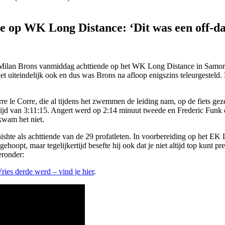
 op WK Long Distance: ‘Dit was een off-d
ilan Brons vanmiddag achttiende op het WK Long Distance in Samorin. A
 uiteindelijk ook en dus was Brons na afloop enigszins teleurgesteld.
le Corre, die al tijdens het zwemmen de leiding nam, op de fiets geze
n tijd van 3:11:15. Angert werd op 2:14 minuut tweede en Frederic Funk
 kwam het niet.
nishte als achttiende van de 29 profatleten. In voorbereiding op het 
ehoopt, maar tegelijkertijd besefte hij ook dat je niet altijd top kunt
eronder:
ies derde werd – vind je hier
.