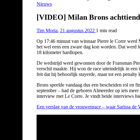
Nieuws
[VIDEO] Milan Brons achttiende
Tim Moria
,
21 augustus 2022
1 min
read
Op 17:46 minuut van winnaar Pierre le Corre werd M
het wel eens een zware dag kon worden. Dat werd het
18 kilometer hardlopen.
De wedstrijd werd gewonnen door de Fransman Pierre 
verschil maakte. Hij won de race uiteindelijk in ee
feit dat hij behoorlijk stayerde, maar tot een penalty
Brons speelde vandaag dus een bescheiden rol en fi
september – had de geboren Almeerder op iets meer g
interview met Le Corre. Je vindt beide interviews hi
Een verslag van de vrouwenrace – waar Sarissa de Vr