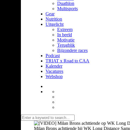
Duathlon
Multisports
Gear
Nutrition
Uitgelicht
Extreem
In beeld
Motivatie
Terugblik
Bijzondere races
Podcast
TRIAT x Road to CAA
Kalender
Vacatures
Webshop
Milan Brons achttiende bij WK Long Distance Samori