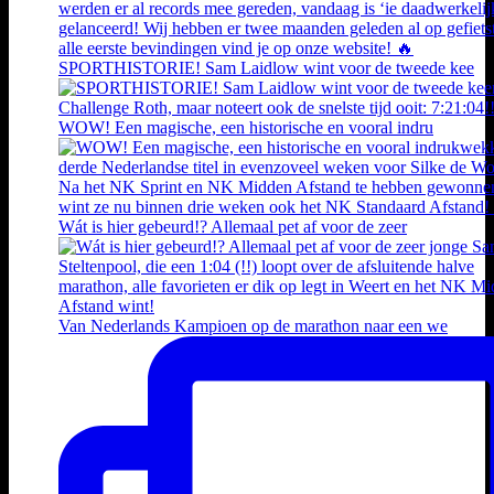
SPORTHISTORIE! Sam Laidlow wint voor de tweede kee
WOW! Een magische, een historische en vooral indru
Wát is hier gebeurd!? Allemaal pet af voor de zeer
Van Nederlands Kampioen op de marathon naar een we