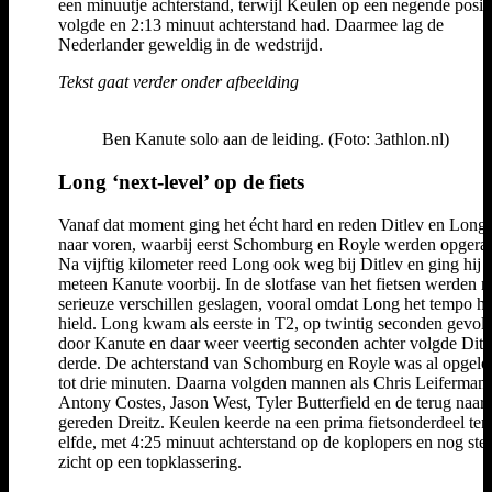
een minuutje achterstand, terwijl Keulen op een negende posit
volgde en 2:13 minuut achterstand had. Daarmee lag de
Nederlander geweldig in de wedstrijd.
Tekst gaat verder onder afbeelding
Ben Kanute solo aan de leiding. (Foto: 3athlon.nl)
Long ‘next-level’ op de fiets
Vanaf dat moment ging het écht hard en reden Ditlev en Long 
naar voren, waarbij eerst Schomburg en Royle werden opgeraa
Na vijftig kilometer reed Long ook weg bij Ditlev en ging hij 
meteen Kanute voorbij. In de slotfase van het fietsen werden 
serieuze verschillen geslagen, vooral omdat Long het tempo h
hield. Long kwam als eerste in T2, op twintig seconden gevol
door Kanute en daar weer veertig seconden achter volgde Ditle
derde. De achterstand van Schomburg en Royle was al opgel
tot drie minuten. Daarna volgden mannen als Chris Leiferman,
Antony Costes, Jason West, Tyler Butterfield en de terug naar
gereden Dreitz. Keulen keerde na een prima fietsonderdeel ter
elfde, met 4:25 minuut achterstand op de koplopers en nog ste
zicht op een topklassering.