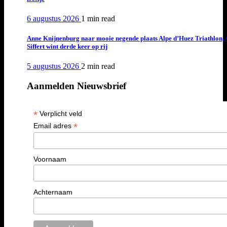
6 augustus 2026
1 min
read
Anne Knijnenburg naar mooie negende plaats Alpe d’Huez Triathlon, 
Siffert wint derde keer op rij
5 augustus 2026
2 min
read
Aanmelden Nieuwsbrief
*
Verplicht veld
*
Email adres
Voornaam
Achternaam