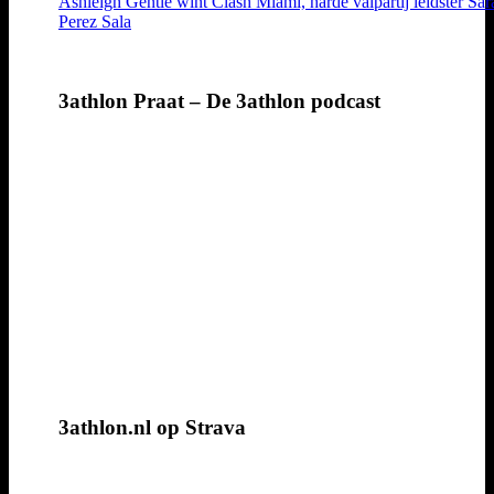
Ashleigh Gentle wint Clash Miami, harde valpartij leidster Sar
Perez Sala
3athlon Praat – De 3athlon podcast
3athlon.nl op Strava