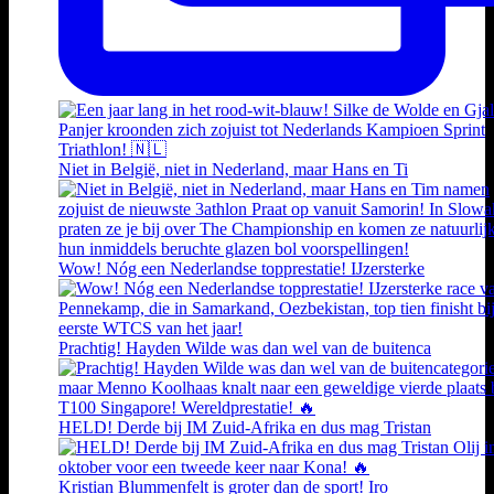
Niet in België, niet in Nederland, maar Hans en Ti
Wow! Nóg een Nederlandse topprestatie! IJzersterke
Prachtig! Hayden Wilde was dan wel van de buitenca
HELD! Derde bij IM Zuid-Afrika en dus mag Tristan
Kristian Blummenfelt is groter dan de sport! Iro