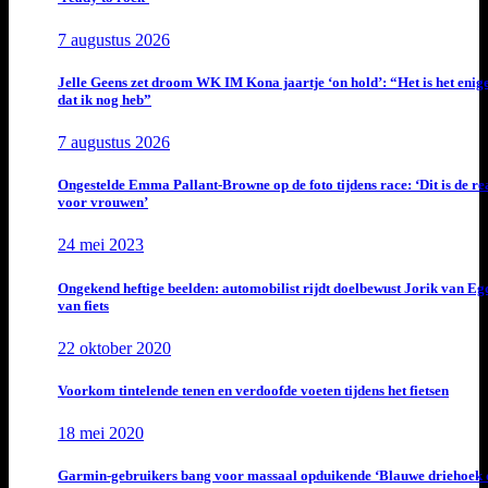
7 augustus 2026
Jelle Geens zet droom WK IM Kona jaartje ‘on hold’: “Het is het enig
dat ik nog heb”
7 augustus 2026
Ongestelde Emma Pallant-Browne op de foto tijdens race: ‘Dit is de rea
voor vrouwen’
24 mei 2023
Ongekend heftige beelden: automobilist rijdt doelbewust Jorik van E
van fiets
22 oktober 2020
Voorkom tintelende tenen en verdoofde voeten tijdens het fietsen
18 mei 2020
Garmin-gebruikers bang voor massaal opduikende ‘Blauwe driehoek 