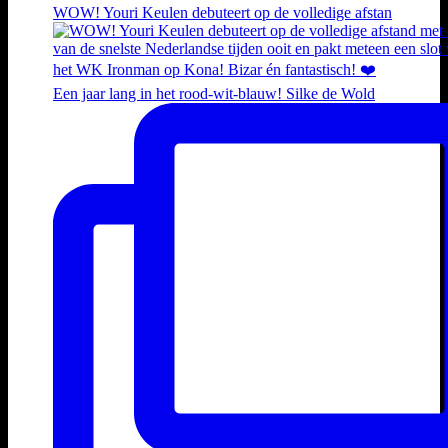
WOW! Youri Keulen debuteert op de volledige afstan
Een jaar lang in het rood-wit-blauw! Silke de Wold