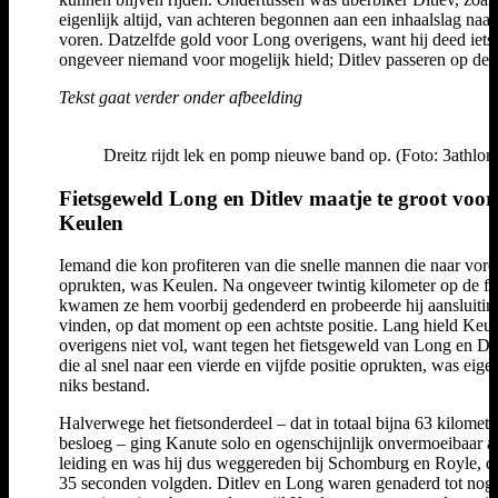
eigenlijk altijd, van achteren begonnen aan een inhaalslag naar
voren. Datzelfde gold voor Long overigens, want hij deed iets
ongeveer niemand voor mogelijk hield; Ditlev passeren op de f
Tekst gaat verder onder afbeelding
Dreitz rijdt lek en pomp nieuwe band op. (Foto: 3athlon.
Fietsgeweld Long en Ditlev maatje te groot voor
Keulen
Iemand die kon profiteren van die snelle mannen die naar vore
oprukten, was Keulen. Na ongeveer twintig kilometer op de fie
kwamen ze hem voorbij gedenderd en probeerde hij aansluitin
vinden, op dat moment op een achtste positie. Lang hield Keul
overigens niet vol, want tegen het fietsgeweld van Long en Dit
die al snel naar een vierde en vijfde positie oprukten, was eigen
niks bestand.
Halverwege het fietsonderdeel – dat in totaal bijna 63 kilomete
besloeg – ging Kanute solo en ogenschijnlijk onvermoeibaar a
leiding en was hij dus weggereden bij Schomburg en Royle, d
35 seconden volgden. Ditlev en Long waren genaderd tot nog