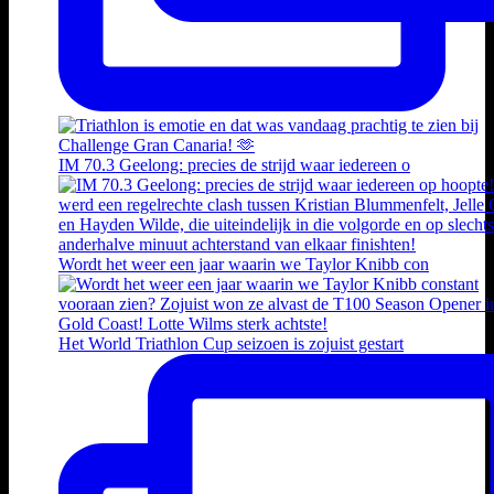
IM 70.3 Geelong: precies de strijd waar iedereen o
Wordt het weer een jaar waarin we Taylor Knibb con
Het World Triathlon Cup seizoen is zojuist gestart