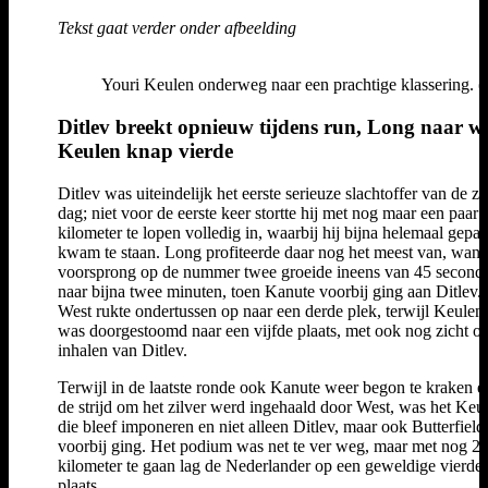
Tekst gaat verder onder afbeelding
Youri Keulen onderweg naar een prachtige klassering. (F
Ditlev breekt opnieuw tijdens run, Long naar wi
Keulen knap vierde
Ditlev was uiteindelijk het eerste serieuze slachtoffer van de z
dag; niet voor de eerste keer stortte hij met nog maar een paar
kilometer te lopen volledig in, waarbij hij bijna helemaal gepa
kwam te staan. Long profiteerde daar nog het meest van, want 
voorsprong op de nummer twee groeide ineens van 45 second
naar bijna twee minuten, toen Kanute voorbij ging aan Ditlev.
West rukte ondertussen op naar een derde plek, terwijl Keulen 
was doorgestoomd naar een vijfde plaats, met ook nog zicht op
inhalen van Ditlev.
Terwijl in de laatste ronde ook Kanute weer begon te kraken e
de strijd om het zilver werd ingehaald door West, was het Keu
die bleef imponeren en niet alleen Ditlev, maar ook Butterfield
voorbij ging. Het podium was net te ver weg, maar met nog 2.
kilometer te gaan lag de Nederlander op een geweldige vierde
plaats.