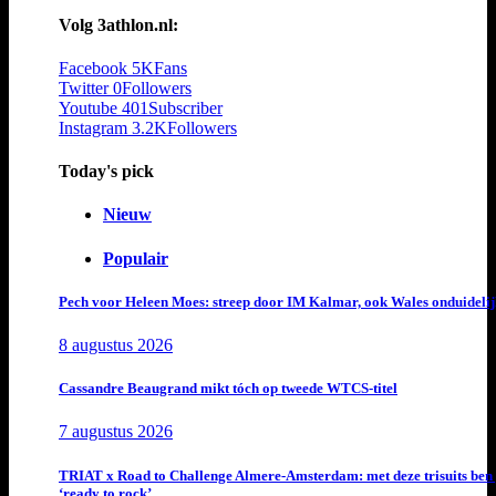
Volg 3athlon.nl:
Facebook
5K
Fans
Twitter
0
Followers
Youtube
401
Subscriber
Instagram
3.2K
Followers
Today's pick
Nieuw
Populair
Pech voor Heleen Moes: streep door IM Kalmar, ook Wales onduideli
8 augustus 2026
Cassandre Beaugrand mikt tóch op tweede WTCS-titel
7 augustus 2026
TRIAT x Road to Challenge Almere-Amsterdam: met deze trisuits ben 
‘ready to rock’