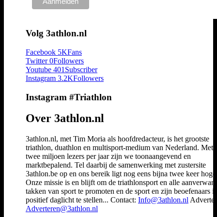
Volg 3athlon.nl
Facebook
5K
Fans
Twitter
0
Followers
Youtube
401
Subscriber
Instagram
3.2K
Followers
Instagram #Triathlon
Over 3athlon.nl
3athlon.nl, met Tim Moria als hoofdredacteur, is het grootste
triathlon, duathlon en multisport-medium van Nederland. Met 
twee miljoen lezers per jaar zijn we toonaangevend en
marktbepalend. Tel daarbij de samenwerking met zustersite
3athlon.be op en ons bereik ligt nog eens bijna twee keer hoger
Onze missie is en blijft om de triathlonsport en alle aanverwan
takken van sport te promoten en de sport en zijn beoefenaars i
positief daglicht te stellen... Contact:
Info@3athlon.nl
Adverter
Adverteren@3athlon.nl