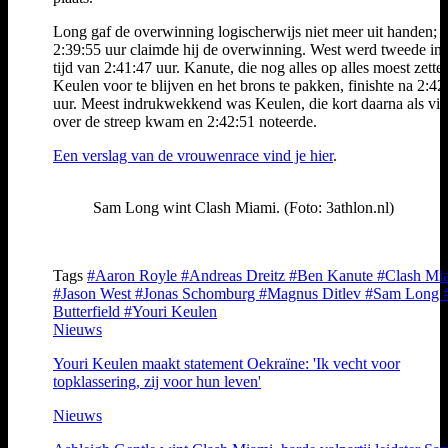
Long gaf de overwinning logischerwijs niet meer uit handen; 
2:39:55 uur claimde hij de overwinning. West werd tweede in
tijd van 2:41:47 uur. Kanute, die nog alles op alles moest zett
Keulen voor te blijven en het brons te pakken, finishte na 2:42
uur. Meest indrukwekkend was Keulen, die kort daarna als vie
over de streep kwam en 2:42:51 noteerde.
Een verslag van de vrouwenrace vind je hier
.
Sam Long wint Clash Miami. (Foto: 3athlon.nl)
Tags
#Aaron Royle
#Andreas Dreitz
#Ben Kanute
#Clash Mi
#Jason West
#Jonas Schomburg
#Magnus Ditlev
#Sam Long
Butterfield
#Youri Keulen
Nieuws
Youri Keulen maakt statement Oekraïne: 'Ik vecht voor
topklassering, zij voor hun leven'
Nieuws