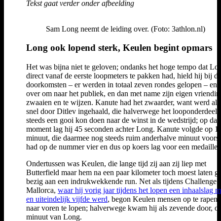
Tekst gaat verder onder afbeelding
Sam Long neemt de leiding over. (Foto: 3athlon.nl)
Long ook lopend sterk, Keulen begint opmars
Het was bijna niet te geloven; ondanks het hoge tempo dat Lo
direct vanaf de eerste loopmeters te pakken had, hield hij bij d
doorkomsten – er werden in totaal zeven rondes gelopen – ene
over om naar het publiek, en dan met name zijn eigen vriendin,
zwaaien en te wijzen. Kanute had het zwaarder, want werd al v
snel door Ditlev ingehaald, die halverwege het looponderdeel
steeds een gooi kon doen naar de winst in de wedstrijd; op dat
moment lag hij 45 seconden achter Long. Kanute volgde op 1
minuut, die daarmee nog steeds ruim anderhalve minuut voors
had op de nummer vier en dus op koers lag voor een medaille.
Ondertussen was Keulen, die lange tijd zij aan zij liep met
Butterfield maar hem na een paar kilometer toch moest laten g
bezig aan een indrukwekkende run. Net als tijdens Challenge
Mallorca,
waar hij vorig jaar tijdens het lopen een inhaalslag 
en uiteindelijk vijfde werd
, begon Keulen mensen op te rapen 
naar voren te lopen; halverwege kwam hij als zevende door, o
minuut van Long.