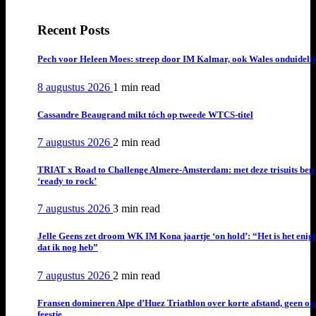
Recent Posts
Pech voor Heleen Moes: streep door IM Kalmar, ook Wales onduideli
8 augustus 2026
1 min
read
Cassandre Beaugrand mikt tóch op tweede WTCS-titel
7 augustus 2026
2 min
read
TRIAT x Road to Challenge Almere-Amsterdam: met deze trisuits ben 
‘ready to rock’
7 augustus 2026
3 min
read
Jelle Geens zet droom WK IM Kona jaartje ‘on hold’: “Het is het enig
dat ik nog heb”
7 augustus 2026
2 min
read
Fransen domineren Alpe d’Huez Triathlon over korte afstand, geen or
feestje