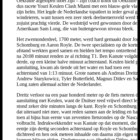
Oekraïne afgelopen moet zijn – zijn coach komt uit Oekraïne 
dus racete Youri Keulen Clash Miami met een blauw-gele vlag
zijn helm. Het legde de Nederlandse topatleet in ieder geval g
windeieren, want tussen een zeer sterk deelnemersveld werd hi
zojuist prachtig vierde. De wedstrijd werd gewonnen door de
Amerikaan Sam Long, die van buitengewoon niveau bleek.
Het zwemonderdeel, 1700 meter, werd hard gemaakt door Jon
Schomburg en Aaron Royle. De twee specialisten op de korte
afstand werkten goed samen en hielden het tempo ontzettend 
na 20:08 minuut renden ze al richting T1. Ben Kanute volgde 
derde, op een kleine halve minuut achterstand. Keulen hield p
aansluiting, kwam als tiende uit het water en had toen een
achterstand van 1:13 minuut. Grote namen als Andreas Dreitz,
Andrew Starykowicz, Tyler Butterfield, Magnus Ditlev en Sa
Long zaten allemaal achter de Nederlander.
Dreitz verloor na een paar honderd meter op de fiets meteen d
aansluiting met Keulen, want de Duitser reed vrijwel direct lek
stond zeker drie minuten langs de kant. Royle en Schomburg 
dat uiteraard niet mee, want reden samen aan de leiding en ha
toen al bijna hun eerste van zeventien fietsrondes op de Nascar
volbracht. Indrukwekkender was Kanute op dat moment, die in
eentje zijn dertig seconden achterstand op Royle en Schombur
dichtreed en hen ook meteen inhaalde om daarna zijn eigen te
kunnen blijven rijden. Ondertussen was überbiker Ditlev, zoal