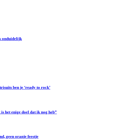
 onduidelijk
suits ben je ‘ready to rock’
s het enige doel dat ik nog heb”
d, geen oranje feestje