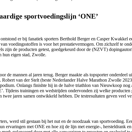
aardige sportvoedingslijn ‘ONE’
 ontstond er bij fanatiek sporters Berthold Berger en Casper Kwakkel e
x van voedingsstoffen is voor het prestatievermogen. Om zichzelf te onde
els zijn de producten getest, goedgekeurd door de (NZVT) dopingautor
n hun eigen stad, Zwolle.
or de mannen al jaren terug. Berger maakte als topsporter onderdeel uit
. Robert van der Stelt (beste Nederlander Halve Marathon Zwolle 2023)
podium. Onlangs finishte hij in de halve triathlon van Nieuwkoop nog al
E’. Tijdens trainingen en wedstrijden ondervonden zij welke producte
pen twee jaren samen ontwikkeld hebben. De testresultaten geven veel 
ters, werd stil gestaan bij het nut en de noodzaak van sportvoeding. Een
n ervaringen met ONE en hoe zij de lijn met energie-, hersteldrank e
 merk gelanceerd door met alle aanwezigen te proosten en exclusief te