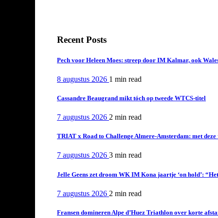
Recent Posts
Pech voor Heleen Moes: streep door IM Kalmar, ook Wales
8 augustus 2026
1 min
read
Cassandre Beaugrand mikt tóch op tweede WTCS-titel
7 augustus 2026
2 min
read
TRIAT x Road to Challenge Almere-Amsterdam: met deze tri
7 augustus 2026
3 min
read
Jelle Geens zet droom WK IM Kona jaartje ‘on hold’: “Het i
7 augustus 2026
2 min
read
Fransen domineren Alpe d’Huez Triathlon over korte afstan