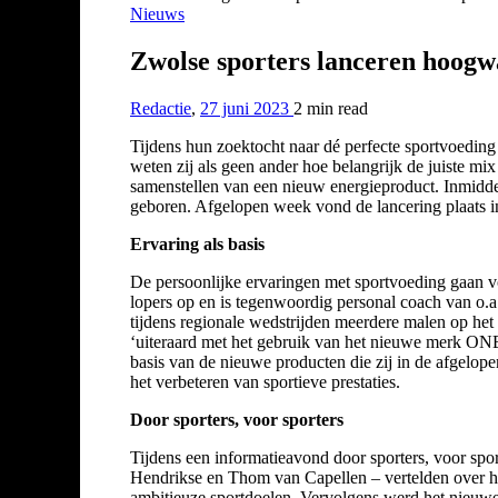
Nieuws
Zwolse sporters lanceren hoogw
Redactie
,
27 juni 2023
2 min
read
Tijdens hun zoektocht naar dé perfecte sportvoeding
weten zij als geen ander hoe belangrijk de juiste mi
samenstellen van een nieuw energieproduct. Inmidd
geboren. Afgelopen week vond de lancering plaats i
Ervaring als basis
De persoonlijke ervaringen met sportvoeding gaan vo
lopers op en is tegenwoordig personal coach van o.a
tijdens regionale wedstrijden meerdere malen op het 
‘uiteraard met het gebruik van het nieuwe merk ON
basis van de nieuwe producten die zij in de afgelo
het verbeteren van sportieve prestaties.
Door sporters, voor sporters
Tijdens een informatieavond door sporters, voor spor
Hendrikse en Thom van Capellen – vertelden over hu
ambitieuze sportdoelen. Vervolgens werd het nieuwe