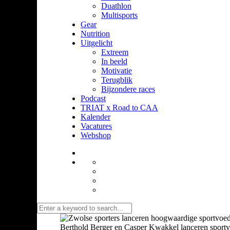
Duathlon
Multisports
Gear
Nutrition
Uitgelicht
Extreem
In beeld
Motivatie
Terugblik
Bijzondere races
Podcast
TRIAT x Road to CAA
Kalender
Vacatures
Webshop
Berthold Berger en Casper Kwakkel lanceren sport