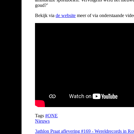
goud?’
Bekijk via
de website
meer of via onderstaande vide
Tags
#ONE
Nieuws
3athlon Praat aflevering #169 - Wereldrecords in Ro