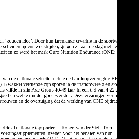
en ‘gouden idee’. Door hun jarenlange ervaring in de sportwereld
rscheiden tijdens wedstrijden, gingen zij aan de slag met het
iteit en zo werd het merk Ouro Nutrition Endurance (ONE)
 van de nationale selectie, richtte de hardloopvereniging BB-
. Kwakkel verdiende zijn sporen in de triatlonwereld en stond
s vijfde in zijn Age Group 40-49 jaar, in een tijd van 4:22:27 en
n goed en welke minder goed werkten. Deze ervaringen vormen de
vertrouwen en de overtuiging dat de werking van ONE bijdraagt aan
 drietal nationale topsporters – Robert van der Stelt, Tom
n voedingssupplementen inzetten voor het behalen van hun
 proeven van een glaasje ONE. ‘Want wie gaat er nu niet voor