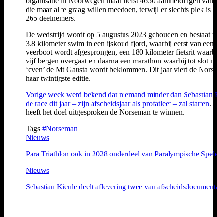
organisatie in Noorwegen maar liefst 4650 aanmeldingen van a
die maar al te graag willen meedoen, terwijl er slechts plek is 
265 deelnemers.
De wedstrijd wordt op 5 augustus 2023 gehouden en bestaat ui
3.8 kilometer swim in een ijskoud fjord, waarbij eerst van een
veerboot wordt afgesprongen, een 180 kilometer fietsrit waarbi
vijf bergen overgaat en daarna een marathon waarbij tot slot n
‘even’ de Mt Gausta wordt beklommen. Dit jaar viert de Nor
haar twintigste editie.
Vorige week werd bekend dat niemand minder dan Sebastian 
de race dit jaar – zijn afscheidsjaar als profatleet – zal starten
. 
heeft het doel uitgesproken de Norseman te winnen.
Tags
#Norseman
Nieuws
Para Triathlon ook in 2028 onderdeel van Paralympische Spel
Nieuws
Sebastian Kienle deelt aflevering twee van afscheidsdocument