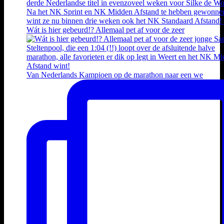
Wát is hier gebeurd!? Allemaal pet af voor de zeer
Van Nederlands Kampioen op de marathon naar een we