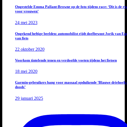
Ongestelde Emma Pallant-Browne op de foto tijdens race: ‘Dit is de rea
voor vrouwen’
24 mei 2023
Ongekend heftige beelden: automobilist rijdt doelbewust Jorik van E
van fiets
22 oktober 2020
Voorkom tintelende tenen en verdoofde voeten tijdens het fietsen
18 mei 2020
Garmin-gebruikers bang voor massaal opduikende ‘Blauwe driehoek 
doods’
29 januari 2025