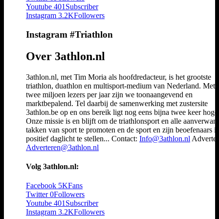
Youtube
401
Subscriber
Instagram
3.2K
Followers
Instagram #Triathlon
Over 3athlon.nl
3athlon.nl, met Tim Moria als hoofdredacteur, is het grootste
triathlon, duathlon en multisport-medium van Nederland. Met 
twee miljoen lezers per jaar zijn we toonaangevend en
marktbepalend. Tel daarbij de samenwerking met zustersite
3athlon.be op en ons bereik ligt nog eens bijna twee keer hoger
Onze missie is en blijft om de triathlonsport en alle aanverwan
takken van sport te promoten en de sport en zijn beoefenaars i
positief daglicht te stellen... Contact:
Info@3athlon.nl
Adverter
Adverteren@3athlon.nl
Volg 3athlon.nl:
Facebook
5K
Fans
Twitter
0
Followers
Youtube
401
Subscriber
Instagram
3.2K
Followers