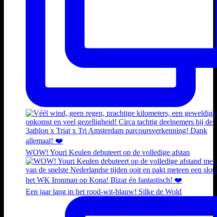
WOW! Youri Keulen debuteert op de volledige afstan
Een jaar lang in het rood-wit-blauw! Silke de Wold