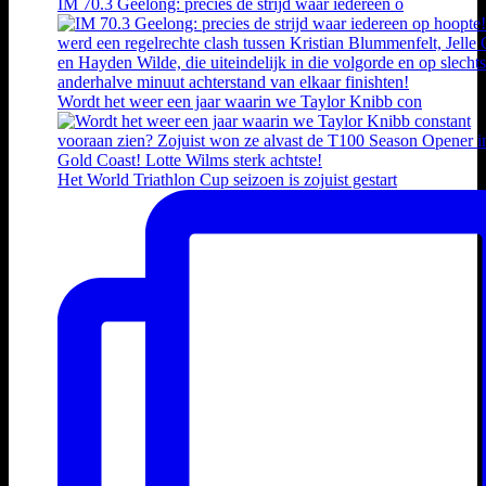
IM 70.3 Geelong: precies de strijd waar iedereen o
Wordt het weer een jaar waarin we Taylor Knibb con
Het World Triathlon Cup seizoen is zojuist gestart