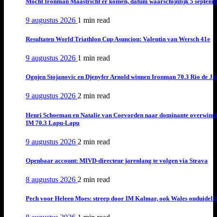
Mocht Ironman Maastricht er komen, datum waarschijnlijk 5 septemb
9 augustus 2026
1 min
read
Resultaten World Triathlon Cup Asuncion: Valentin van Wersch 41e
9 augustus 2026
1 min
read
Ognjen Stojanovic en Djenyfer Arnold winnen Ironman 70.3 Rio de Ja
9 augustus 2026
2 min
read
Henri Schoeman en Natalie van Coevorden naar dominante overwinn
IM 70.3 Lapu-Lapu
9 augustus 2026
2 min
read
Openbaar account: MIVD-directeur jarenlang te volgen via Strava
8 augustus 2026
2 min
read
Pech voor Heleen Moes: streep door IM Kalmar, ook Wales onduideli