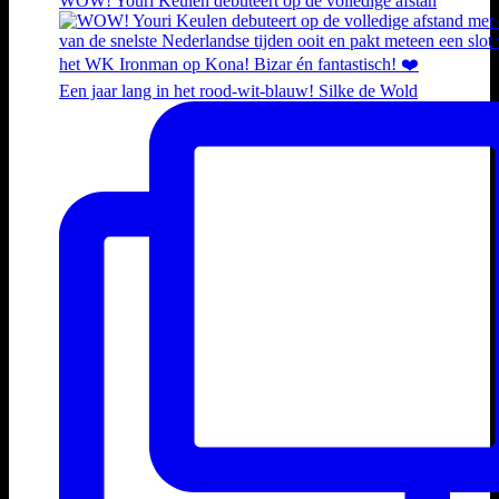
WOW! Youri Keulen debuteert op de volledige afstan
Een jaar lang in het rood-wit-blauw! Silke de Wold