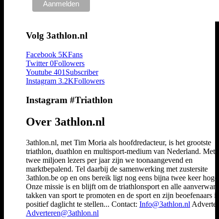
Volg 3athlon.nl
Facebook
5K
Fans
Twitter
0
Followers
Youtube
401
Subscriber
Instagram
3.2K
Followers
Instagram #Triathlon
Over 3athlon.nl
3athlon.nl, met Tim Moria als hoofdredacteur, is het grootste
triathlon, duathlon en multisport-medium van Nederland. Met 
twee miljoen lezers per jaar zijn we toonaangevend en
marktbepalend. Tel daarbij de samenwerking met zustersite
3athlon.be op en ons bereik ligt nog eens bijna twee keer hoger
Onze missie is en blijft om de triathlonsport en alle aanverwan
takken van sport te promoten en de sport en zijn beoefenaars i
positief daglicht te stellen... Contact:
Info@3athlon.nl
Adverter
Adverteren@3athlon.nl