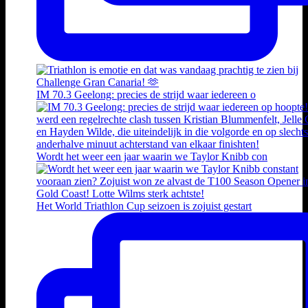
IM 70.3 Geelong: precies de strijd waar iedereen o
Wordt het weer een jaar waarin we Taylor Knibb con
Het World Triathlon Cup seizoen is zojuist gestart