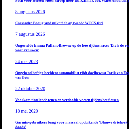
Pech voor Heleen Moes: streep door IM Kalmar, ook Wales onduideli
8 augustus 2026
Cassandre Beaugrand mikt tóch op tweede WTCS-titel
7 augustus 2026
Ongestelde Emma Pallant-Browne op de foto tijdens race: ‘Dit is de rea
voor vrouwen’
24 mei 2023
Ongekend heftige beelden: automobilist rijdt doelbewust Jorik van E
van fiets
22 oktober 2020
Voorkom tintelende tenen en verdoofde voeten tijdens het fietsen
18 mei 2020
Garmin-gebruikers bang voor massaal opduikende ‘Blauwe driehoek 
doods’