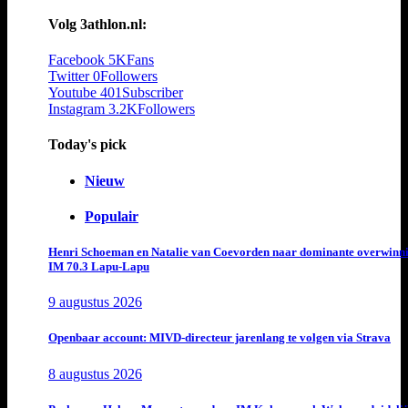
Volg 3athlon.nl:
Facebook
5K
Fans
Twitter
0
Followers
Youtube
401
Subscriber
Instagram
3.2K
Followers
Today's pick
Nieuw
Populair
Henri Schoeman en Natalie van Coevorden naar dominante overwinn
IM 70.3 Lapu-Lapu
9 augustus 2026
Openbaar account: MIVD-directeur jarenlang te volgen via Strava
8 augustus 2026