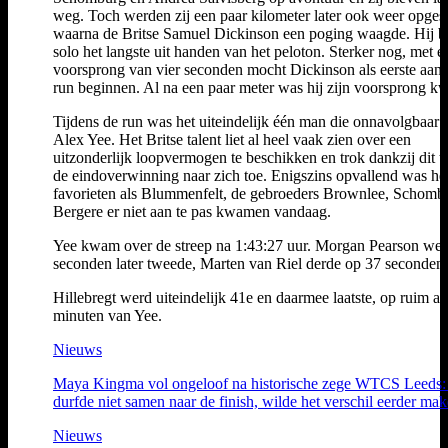
weg. Toch werden zij een paar kilometer later ook weer opgesl
waarna de Britse Samuel Dickinson een poging waagde. Hij b
solo het langste uit handen van het peloton. Sterker nog, met e
voorsprong van vier seconden mocht Dickinson als eerste aan 
run beginnen. Al na een paar meter was hij zijn voorsprong kwi
Tijdens de run was het uiteindelijk één man die onnavolgbaar 
Alex Yee. Het Britse talent liet al heel vaak zien over een
uitzonderlijk loopvermogen te beschikken en trok dankzij dit ta
de eindoverwinning naar zich toe. Enigszins opvallend was het
favorieten als Blummenfelt, de gebroeders Brownlee, Schomb
Bergere er niet aan te pas kwamen vandaag.
Yee kwam over de streep na 1:43:27 uur. Morgan Pearson wer
seconden later tweede, Marten van Riel derde op 37 seconden.
Hillebregt werd uiteindelijk 41e en daarmee laatste, op ruim ac
minuten van Yee.
Nieuws
Maya Kingma vol ongeloof na historische zege WTCS Leeds: 
durfde niet samen naar de finish, wilde het verschil eerder mak
Nieuws