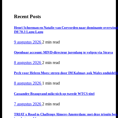
Recent Posts
Henri Schoeman en Natalie van Coevorden naar dominante overwinn
IM 70.3 Lapu-Lapu
9 augustus 2026
2 min
read
Openbaar account: MIVD-directeur jarenlang te volgen via Strava
8 augustus 2026
2 min
read
Pech voor Heleen Moes: streep door IM Kalmar, ook Wales onduideli
8 augustus 2026
1 min
read
Cassandre Beaugrand mikt tóch op tweede WTCS-titel
7 augustus 2026
2 min
read
TRIAT x Road to Challenge Almere-Amsterdam: met deze trisuits ben 