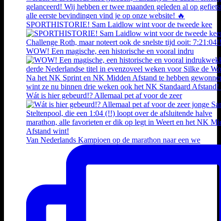
SPORTHISTORIE! Sam Laidlow wint voor de tweede kee
WOW! Een magische, een historische en vooral indru
Wát is hier gebeurd!? Allemaal pet af voor de zeer
Van Nederlands Kampioen op de marathon naar een we