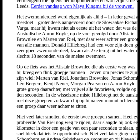
vernietigend toe tijdens het looponderdeel en won zojuist de
Leeds.
Eerder vandaag won Maya Kingma bij de vrouwen.
Het zwemonderdeel werd eigenlijk als altijd – in ieder geval als
meedoet – grotendeels aangevoerd door de Slowaakse Richar
Varga, maar hij kwam niet als eerste uit het water: dat was de
Australische Aaron Royle, op de voet gevolgd door Alistair
Brownlee en Marten van Riel, met daar weer achter een groot l
van alle mannen. Donald Hillebregt had een voor zijn doen go
zeer goed zwemonderdeel, kwam als 27e terug uit het water e
slechts 18 seconden van de snelste zwemmer.
Op de fiets was het Alistair Brownlee die als eerste weg was, 
hij kreeg een flink groepje mannen – zeven om precies te zijn 
zijn wiel: Marten van Riel, Jonathan Brownlee, Jonas Schomb
Léo Bergere, Kenji Nener, Morgan Pearson en Aaron Royle. 
grote groep daarachter, met vrijwel alle favorieten, volgde op s
tien seconden. In de wisselzone miste Hillebregt net de aanslui
met deze groep en zo kwam hij op bijna een minuut achterstan
een groep daar weer achter te zitten.
Niet veel later smolten de eerste twee groepen samen. Heel ev
probeerde Van Riel nog weg te rijden, daar slaagde hij ook ee
kilometer in door een gaatje van een paar seconden te slaan, m
snel bleek dat iets te opportunistisch. Niet veel later gingen oo
Schomburg en Andrea Salvisberg op avontuur en zij bleven la