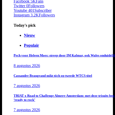
Facebook
5K
Fans
Twitter
0
Followers
Youtube
401
Subscriber
Instagram
3.2K
Followers
Today's pick
Nieuw
Populair
Pech voor Heleen Moes: streep door IM Kalmar, ook Wales onduideli
8 augustus 2026
Cassandre Beaugrand mikt tóch op tweede WTCS-titel
7 augustus 2026
TRIAT x Road to Challenge Almere-Amsterdam: met deze trisuits ben 
‘ready to rock’
7 augustus 2026