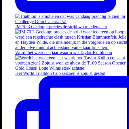
IM 70.3 Geelong: precies de strijd waar iedereen o
Wordt het weer een jaar waarin we Taylor Knibb con
Het World Triathlon Cup seizoen is zojuist gestart