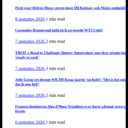
Pech voor Heleen Moes: streep door IM Kalmar, ook Wales onduideli
8 augustus 2026
1 min
read
Cassandre Beaugrand mikt tóch op tweede WTCS-titel
7 augustus 2026
2 min
read
TRIAT x Road to Challenge Almere-Amsterdam: met deze trisuits ben 
‘ready to rock’
7 augustus 2026
3 min
read
Jelle Geens zet droom WK IM Kona jaartje ‘on hold’: “Het is het enig
dat ik nog heb”
7 augustus 2026
2 min
read
Fransen domineren Alpe d’Huez Triathlon over korte afstand, geen or
feestje
6 augustus 2026
1 min
read