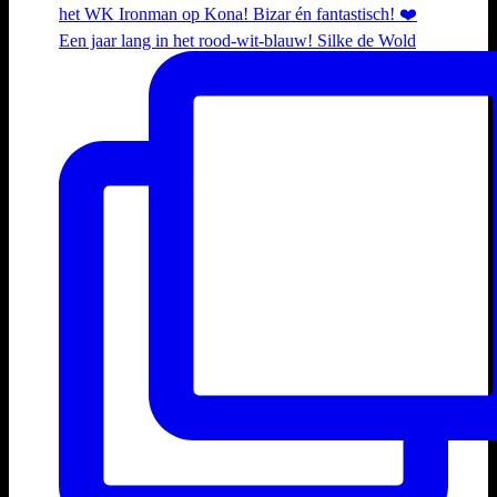
Een jaar lang in het rood-wit-blauw! Silke de Wold