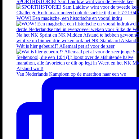
SPORTHISTORIE! Sam Laidlow wint voor de tweede kee
WOW! Een magische, een historische en vooral indru
Wát is hier gebeurd!? Allemaal pet af voor de zeer
Van Nederlands Kampioen op de marathon naar een we