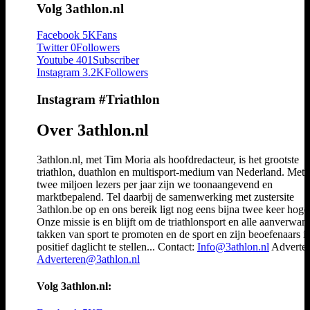
Volg 3athlon.nl
Facebook
5K
Fans
Twitter
0
Followers
Youtube
401
Subscriber
Instagram
3.2K
Followers
Instagram #Triathlon
Over 3athlon.nl
3athlon.nl, met Tim Moria als hoofdredacteur, is het grootste
triathlon, duathlon en multisport-medium van Nederland. Met 
twee miljoen lezers per jaar zijn we toonaangevend en
marktbepalend. Tel daarbij de samenwerking met zustersite
3athlon.be op en ons bereik ligt nog eens bijna twee keer hoger
Onze missie is en blijft om de triathlonsport en alle aanverwan
takken van sport te promoten en de sport en zijn beoefenaars i
positief daglicht te stellen... Contact:
Info@3athlon.nl
Adverter
Adverteren@3athlon.nl
Volg 3athlon.nl: