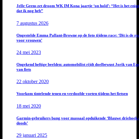
Jelle Geens zet droom WK IM Kona jaartje ‘on hold’: “Het is het enig
dat ik nog heb”
7 augustus 2026
Ongestelde Emma Pallant-Browne op de foto tijdens race: ‘Dit is de rea
voor vrouwen’
24 mei 2023
Ongekend heftige beelden: automobilist rijdt doelbewust Jorik van E
van fiets
22 oktober 2020
Voorkom tintelende tenen en verdoofde voeten tijdens het fietsen
18 mei 2020
Garmin-gebruikers bang voor massaal opduikende ‘Blauwe driehoek 
doods’
29 januari 2025