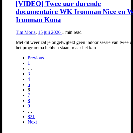
[VIDEO] Twee uur durende
documentaire WK Ironman Nice en 
Ironman Kona
Tim Moria
,
15 juli 2026
1 min
read
Met dit weer zal je ongetwijfeld geen indoor sessie van twee u
het programma hebben staan, maar het kan…
Previous
1
…
3
4
5
6
7
8
9
…
821
Next