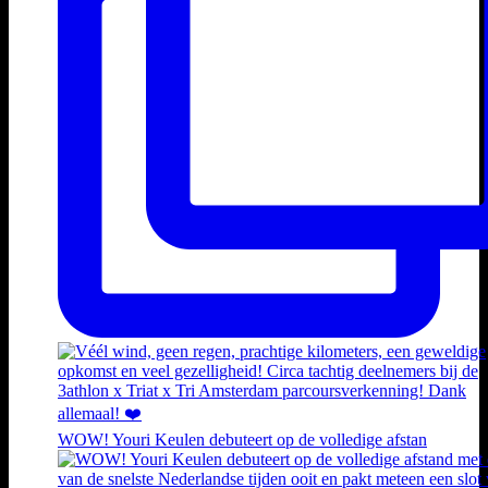
WOW! Youri Keulen debuteert op de volledige afstan