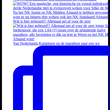
Wát is hier gebeurd!? Allemaal pet af voor de zeer
Van Nederlands Kampioen op de marathon naar een we