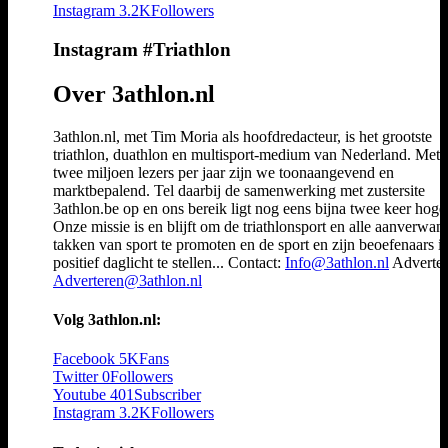
Instagram
3.2K
Followers
Instagram #Triathlon
Over 3athlon.nl
3athlon.nl, met Tim Moria als hoofdredacteur, is het grootste
triathlon, duathlon en multisport-medium van Nederland. Met 
twee miljoen lezers per jaar zijn we toonaangevend en
marktbepalend. Tel daarbij de samenwerking met zustersite
3athlon.be op en ons bereik ligt nog eens bijna twee keer hoger
Onze missie is en blijft om de triathlonsport en alle aanverwan
takken van sport te promoten en de sport en zijn beoefenaars i
positief daglicht te stellen... Contact:
Info@3athlon.nl
Adverter
Adverteren@3athlon.nl
Volg 3athlon.nl:
Facebook
5K
Fans
Twitter
0
Followers
Youtube
401
Subscriber
Instagram
3.2K
Followers