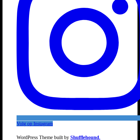
Volg op Instagram
WordPress Theme built by
Shufflehound
.