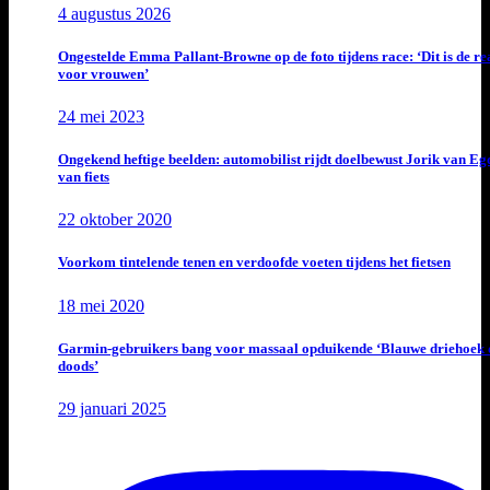
4 augustus 2026
Ongestelde Emma Pallant-Browne op de foto tijdens race: ‘Dit is de rea
voor vrouwen’
24 mei 2023
Ongekend heftige beelden: automobilist rijdt doelbewust Jorik van E
van fiets
22 oktober 2020
Voorkom tintelende tenen en verdoofde voeten tijdens het fietsen
18 mei 2020
Garmin-gebruikers bang voor massaal opduikende ‘Blauwe driehoek 
doods’
29 januari 2025