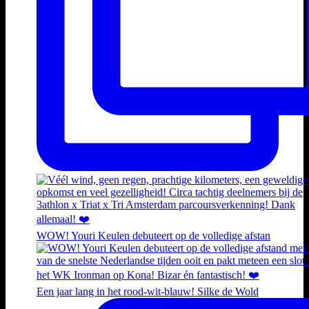
WOW! Youri Keulen debuteert op de volledige afstan
Een jaar lang in het rood-wit-blauw! Silke de Wold