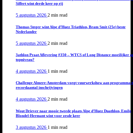
Siffert wint derde keer op rij
5 augustus 2026
2 min
read
Thomas Steger wint Alpe d’Huez Triathlon, Bram Smit (25e) beste
Nederlander
5 augustus 2026
2 min
read
3athlon Praat Aflevering #350 – WTCS of Long Distance moeilijker o
topniveau?
4 augustus 2026
1 min
read
Challenge Almere-Amsterdam voegt vuurwerkshow aan programma t
recordaantal inschrijvingen
4 augustus 2026
2 min
read
Wout Driever naar mooie tweede plaats Alpe d’Huez Duathlon, Emile
Blondel-Hermant wint voor zesde keer
3 augustus 2026
1 min
read