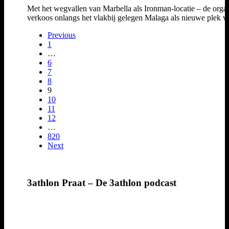
Met het wegvallen van Marbella als Ironman-locatie – de organ
verkoos onlangs het vlakbij gelegen Malaga als nieuwe plek 
Previous
1
…
6
7
8
9
10
11
12
…
820
Next
3athlon Praat – De 3athlon podcast