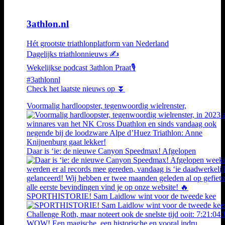
3athlon.nl
Hét grootste triathlonplatform van Nederland
Dagelijks triathlonnieuws ✍️
Wekelijkse podcast 3athlon Praat🎙️
#3athlonnl
Check het laatste nieuws op ⏬
Voormalig hardloopster, tegenwoordig wielrenster,
Daar is ‘ie: de nieuwe Canyon Speedmax! Afgelopen
SPORTHISTORIE! Sam Laidlow wint voor de tweede kee
WOW! Een magische, een historische en vooral indru