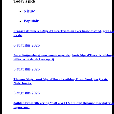
Today's pick
Nieuw
Populair
Fransen domineren Alpe d’Huez Triathlon over korte afstand, geen or
feestje
6 augustus 2026
Anne Knijnenburg naar mooie negende plaats Alpe d’Huez Triathlon, 
Siffert wint derde keer op rij
5 augustus 2026
Thomas Steger wint Alpe d’Huez Triathlon, Bram Smit (25e) beste
Nederlander
5 augustus 2026
3athlon Praat Aflevering #350 – WTCS of Long Distance moeilijker o
topniveau?